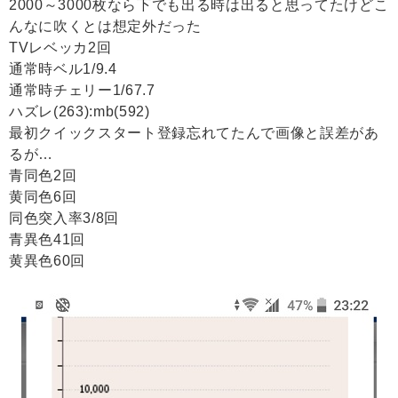
2000～3000枚なら下でも出る時は出ると思ってたけどこ
んなに吹くとは想定外だった
TVレベッカ2回
通常時ベル1/9.4
通常時チェリー1/67.7
ハズレ(263):mb(592)
最初クイックスタート登録忘れてたんで画像と誤差があ
るが…
青同色2回
黄同色6回
同色突入率3/8回
青異色41回
黄異色60回