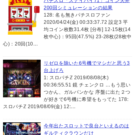
パチスロ「スナイパイ71」コイン天井
200回シミュレーションの結果
128: 名も無きパチスロファン
2020/04/24(金) 00:33:37.72 設定3 平
均コイン枚数31.4枚 [分布] 12-15枚(14
枚中心)：95回(47.5%) 23-28枚(28枚中
心)：20回(10…
リゼロを除いた6号機でマシだと思う3
台上げろ
1: スロパチℤ 2019/08/08(木)
00:36:55.51 鏡 チェンクロ …もう思い
つかん、ガルパンかな 序盤に出た２つ
が好きで6号機に希望をもってた 178:
スロパチℤ 2019/08/09(金) 12:…
今年出たスロットで良台といえるのは
ギルティクラウンだけ