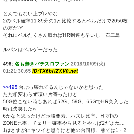
とんでもない上ブレやな
2のベル確率11.89分の1と比較するとベルだけで2050枚
の差だぞ
それにベルたくさん取ればHR到達も早いし一石二鳥
ルパンはベルゲーだった
496:
名も無きパチスロファン
2018/10/09(火)
01:21:30.65
ID:TX6bHZXV0.net
>>495
台ぶっ壊れてるんじゃないかと思った
ただ相変わらず凄い片寄ったけど
50G位こない時もあれば52G、59G、65GでHR突入した
時は失笑したw
6かなと思ったけど示唆要素、ハズレ比率、HR中の
ZONE比率、チェリー確率やら見るとやっぱ2だよね…
1はさすがにキツイと思うけど他の台同様、巷では1・2