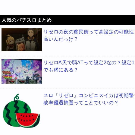
人気のパチスロまとめ
リゼロの夜の貧民街って高設定の可能性
高いんだっけ？
リゼロA天で弱ATって設定2なの？設定1
でも稀にある？
スロ「リゼロ」コンビニスイカは初期撃
破率優遇抽選ってことでいいの？