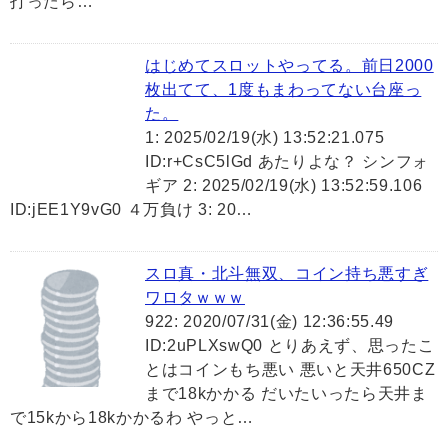
打ったら…
はじめてスロットやってる。前日2000
枚出てて、1度もまわってない台座っ
た。
1: 2025/02/19(水) 13:52:21.075
ID:r+CsC5lGd あたりよな？ シンフォ
ギア 2: 2025/02/19(水) 13:52:59.106
ID:jEE1Y9vG0 ４万負け 3: 20…
スロ真・北斗無双、コイン持ち悪すぎ
ワロタｗｗｗ
922: 2020/07/31(金) 12:36:55.49
ID:2uPLXswQ0 とりあえず、思ったこ
とはコインもち悪い 悪いと天井650CZ
まで18kかかる だいたいったら天井ま
で15kから18kかかるわ やっと…