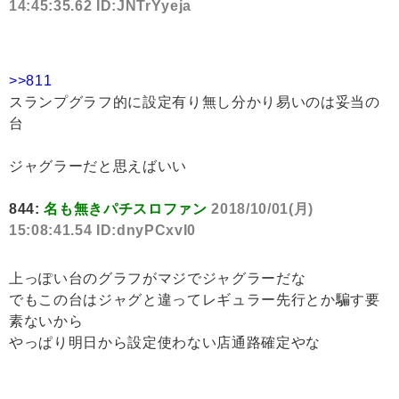
14:45:35.62 ID:JNTrYyeja
>>811
スランプグラフ的に設定有り無し分かり易いのは妥当の
台
ジャグラーだと思えばいい
844:
名も無きパチスロファン
2018/10/01(月)
15:08:41.54 ID:dnyPCxvI0
上っぽい台のグラフがマジでジャグラーだな
でもこの台はジャグと違ってレギュラー先行とか騙す要
素ないから
やっぱり明日から設定使わない店通路確定やな