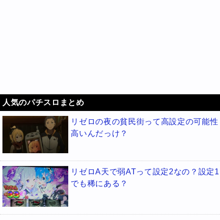
人気のパチスロまとめ
リゼロの夜の貧民街って高設定の可能性
高いんだっけ？
リゼロA天で弱ATって設定2なの？設定1
でも稀にある？