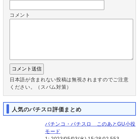
コメント
日本語が含まれない投稿は無視されますのでご注意
ください。（スパム対策）
人気のパチスロ評価まとめ
パチンコ・パチスロ このあとGU小役
モード
1: 2023/05/03(水) 15:28:02.553