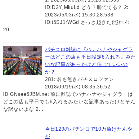
ID:D2YjMkuLd どう？勝ててる？ 2:
2023/05/03(水) 15:30:28.538
ID:t5SJ1rWGd さっき起きた(照れ 4:
20…
パチスロ雑誌に『ハナハナやジャグラ
ーはどこの店も平日設定6入れる』みた
いな記事があったけど信じていいの
か？
281: 名も無きパチスロファン
2018/09/19(水) 08:35:36.52
ID:GNsee6JBM.net 前に雑誌でハナハナやジャグラーは
どこの店も平日でも6入れるみたいな記事あったけどそん
な訳ないよな 2…
今日129のパチンコで10万負けたんや
が