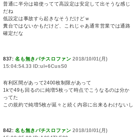
普通に半分は箱使ってて高設定は安定して出そうな感じ
だね
低設定は事故すら起きなそうだけどｗ
糞台ではないかもだけど、これじゃあ通常営業では通路
確定だな
837:
名も無きパチスロファン
2018/10/01(月)
15:04:54.33 ID:ul+6CusS0
有利区間があって2400枚制限があって
1kで49も回るのに純増5枚って時点でこうなるのは分か
ってた
この規約で純増5枚が延々と続く内容に出来るわけないし
842:
名も無きパチスロファン
2018/10/01(月)