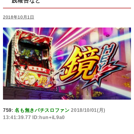
践報告など
2018年10月1日
759:
名も無きパチスロファン
2018/10/01(月)
13:41:39.77 ID:hun+iL9a0