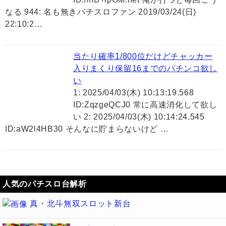
なる 944: 名も無きパチスロファン 2019/03/24(日)
22:10:2…
当たり確率1/800位だけどチャッカー
入りまくり保留16までのパチンコ欲し
い
1: 2025/04/03(木) 10:13:19.568
ID:ZqzgeQCJ0 常に高速消化して欲し
い 2: 2025/04/03(木) 10:14:24.545
ID:aW2l4HB30 そんなに貯まらないけど …
人気のパチスロ台解析
真・北斗無双スロット新台