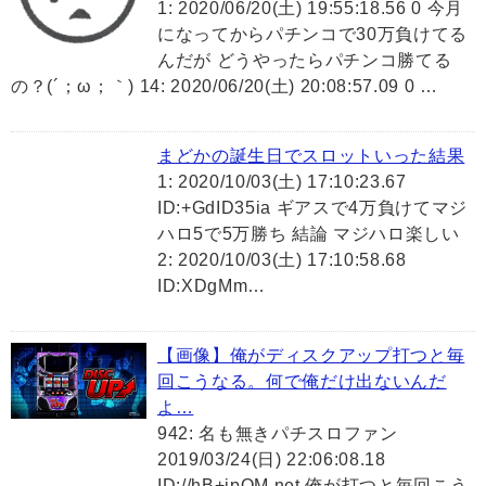
1: 2020/06/20(土) 19:55:18.56 0 今月
になってからパチンコで30万負けてる
んだが どうやったらパチンコ勝てる
の？(´；ω；｀) 14: 2020/06/20(土) 20:08:57.09 0 …
まどかの誕生日でスロットいった結果
1: 2020/10/03(土) 17:10:23.67
ID:+GdID35ia ギアスで4万負けてマジ
ハロ5で5万勝ち 結論 マジハロ楽しい
2: 2020/10/03(土) 17:10:58.68
ID:XDgMm…
【画像】俺がディスクアップ打つと毎
回こうなる。何で俺だけ出ないんだ
よ…
942: 名も無きパチスロファン
2019/03/24(日) 22:06:08.18
ID://hB+ipOM.net 俺が打つと毎回こう