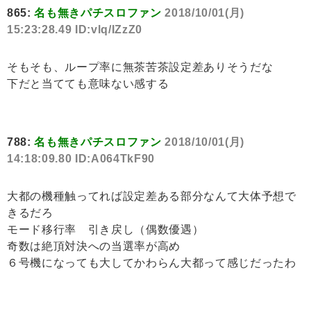
865:
名も無きパチスロファン
2018/10/01(月)
15:23:28.49 ID:vlq/IZzZ0
そもそも、ループ率に無茶苦茶設定差ありそうだな
下だと当てても意味ない感する
788:
名も無きパチスロファン
2018/10/01(月)
14:18:09.80 ID:A064TkF90
大都の機種触ってれば設定差ある部分なんて大体予想で
きるだろ
モード移行率 引き戻し（偶数優遇）
奇数は絶頂対決への当選率が高め
６号機になっても大してかわらん大都って感じだったわ