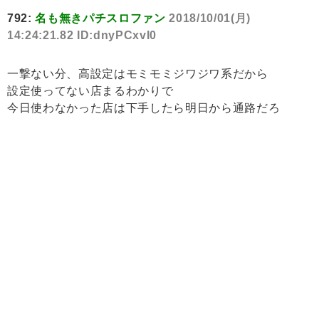
792:
名も無きパチスロファン
2018/10/01(月)
14:24:21.82 ID:dnyPCxvI0
一撃ない分、高設定はモミモミジワジワ系だから
設定使ってない店まるわかりで
今日使わなかった店は下手したら明日から通路だろ