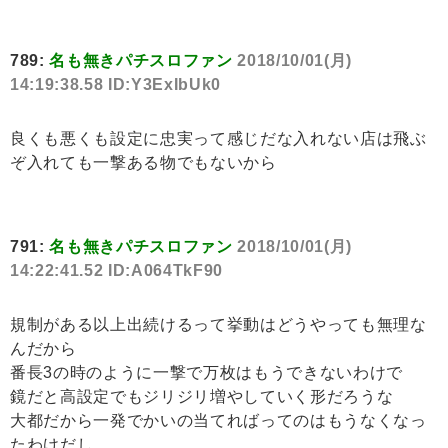
789:
名も無きパチスロファン
2018/10/01(月)
14:19:38.58 ID:Y3ExIbUk0
良くも悪くも設定に忠実って感じだな入れない店は飛ぶ
ぞ入れても一撃ある物でもないから
791:
名も無きパチスロファン
2018/10/01(月)
14:22:41.52 ID:A064TkF90
規制がある以上出続けるって挙動はどうやっても無理な
んだから
番長3の時のように一撃で万枚はもうできないわけで
鏡だと高設定でもジリジリ増やしていく形だろうな
大都だから一発でかいの当てればってのはもうなくなっ
たわけだし