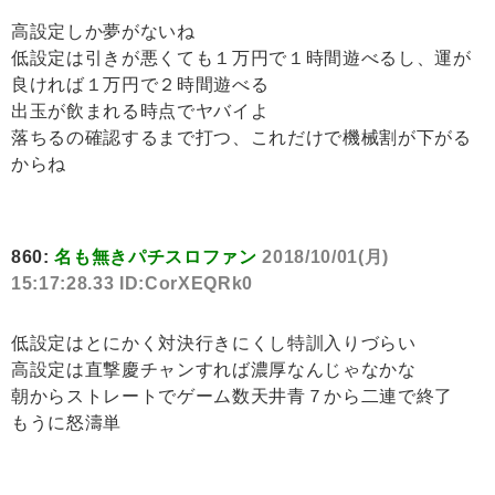
高設定しか夢がないね
低設定は引きが悪くても１万円で１時間遊べるし、運が
良ければ１万円で２時間遊べる
出玉が飲まれる時点でヤバイよ
落ちるの確認するまで打つ、これだけで機械割が下がる
からね
860:
名も無きパチスロファン
2018/10/01(月)
15:17:28.33 ID:CorXEQRk0
低設定はとにかく対決行きにくし特訓入りづらい
高設定は直撃慶チャンすれば濃厚なんじゃなかな
朝からストレートでゲーム数天井青７から二連で終了
もうに怒濤単