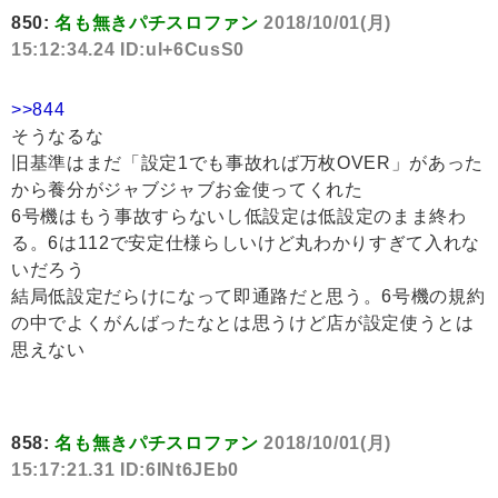
850:
名も無きパチスロファン
2018/10/01(月)
15:12:34.24 ID:ul+6CusS0
>>844
そうなるな
旧基準はまだ「設定1でも事故れば万枚OVER」があった
から養分がジャブジャブお金使ってくれた
6号機はもう事故すらないし低設定は低設定のまま終わ
る。6は112で安定仕様らしいけど丸わかりすぎて入れな
いだろう
結局低設定だらけになって即通路だと思う。6号機の規約
の中でよくがんばったなとは思うけど店が設定使うとは
思えない
858:
名も無きパチスロファン
2018/10/01(月)
15:17:21.31 ID:6INt6JEb0