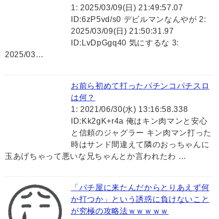
1: 2025/03/09(日) 21:49:57.07
ID:6zP5vd/s0 デビルマンなんやが 2:
2025/03/09(日) 21:50:31.97
ID:LvDpGgq40 気にするな 3:
2025/03…
お前ら初めて打ったパチンコパチスロ
は何？
1: 2021/06/30(水) 13:16:58.338
ID:Kk2gK+r4a 俺はキン肉マンと安心
と信頼のジャグラー キン肉マン打った
時はサンド間違えて隣のおっちゃんに
玉あげちゃって悪いな兄ちゃんとか言われたわ …
「パチ屋に来たんだからとりあえず何
か打つか」という誘惑に負けないこと
が究極の攻略法ｗｗｗｗｗ