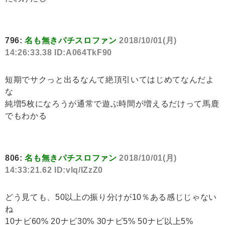
796:
名も無きパチスロファン
2018/10/01(月)
14:26:33.38 ID:A064TkF90
短期でサクっと出るなんて絶頂引いてはじめてなんだよ
な
純増5枚になろうが通常で遊ぶ時間が増えるだけって馬鹿
でもわかる
806:
名も無きパチスロファン
2018/10/01(月)
14:33:21.62 ID:vlq/IZzZ0
どう見ても、50以上の振り分けが10％ある感じじゃない
ね
10ナビ60% 20ナビ30% 30ナビ5% 50ナビ以上5%