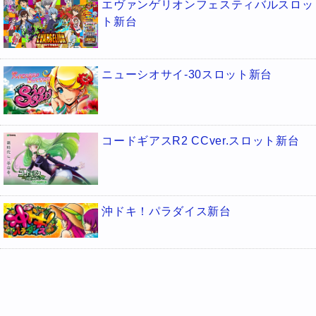
エヴァンゲリオンフェスティバルスロッ
ト新台
ニューシオサイ-30スロット新台
コードギアスR2 CCver.スロット新台
沖ドキ！パラダイス新台