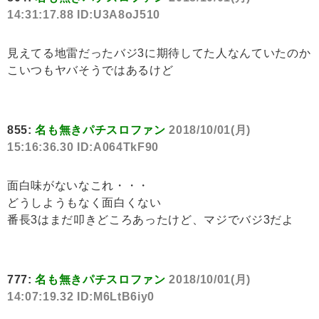
14:31:17.88 ID:U3A8oJ510
見えてる地雷だったバジ3に期待してた人なんていたのか
こいつもヤバそうではあるけど
855:
名も無きパチスロファン
2018/10/01(月)
15:16:36.30 ID:A064TkF90
面白味がないなこれ・・・
どうしようもなく面白くない
番長3はまだ叩きどころあったけど、マジでバジ3だよ
777:
名も無きパチスロファン
2018/10/01(月)
14:07:19.32 ID:M6LtB6iy0