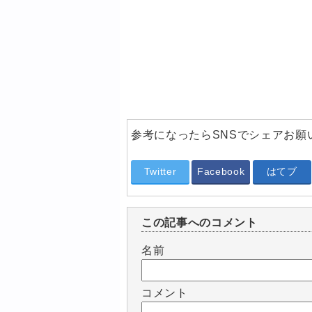
参考になったらSNSでシェアお願
Twitter
Facebook
はてブ
この記事へのコメント
名前
コメント