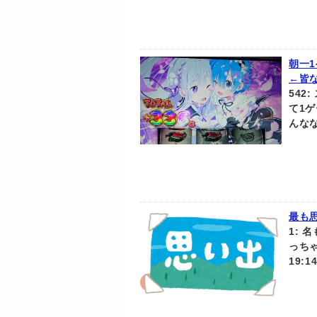
朝一
←皆
542:
て1
んなな
最も
1: 名
っちゃ
19: