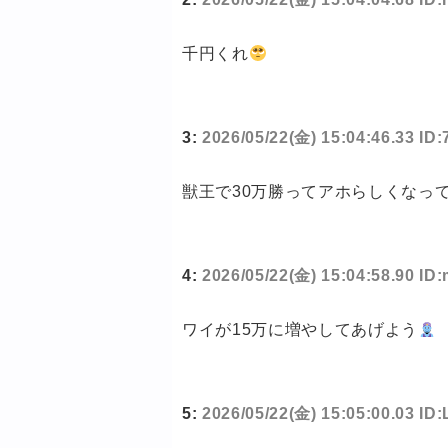
千円くれ
3:
2026/05/22(金) 15:04:46.33 ID
獣王で30万勝ってアホらしくなっ
4:
2026/05/22(金) 15:04:58.90 I
ワイが15万に増やしてあげよう
5:
2026/05/22(金) 15:05:00.03 I