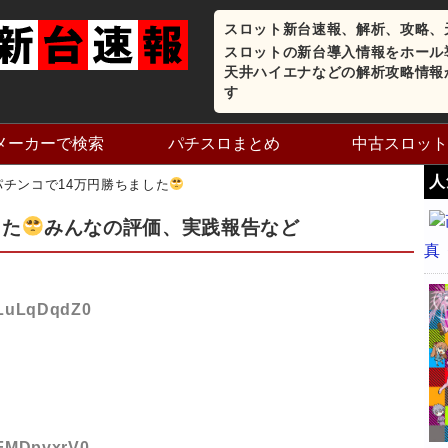
スロット新台速報、解析、攻略、
スロットの新台導入情報をホール
天井ハイエナなどの解析攻略情報
す
メーカーで検索
パチスロまとめ
中古スロット
人
パチンコで14万円勝ちました
した
みんなの評価、実践報告など
真
D:LuLqDqdZ0
D:FMDpvxrV0