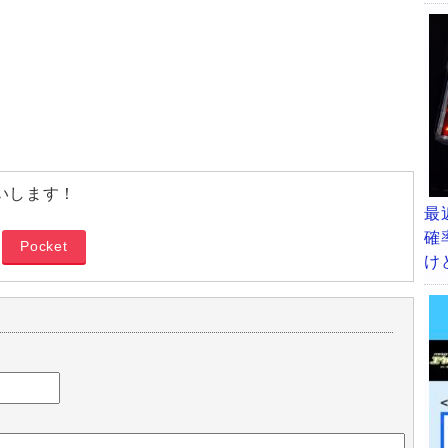
いします！
最
確
Pocket
け