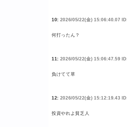
10:
2026/05/22(金) 15:06:40.07 
何打ったん？
11:
2026/05/22(金) 15:06:47.59 
負けてて草
12:
2026/05/22(金) 15:12:19.43 
投資やれよ貧乏人