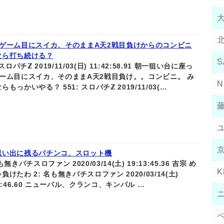
1ゲーム目にスイカ、そのままA天2戦目負けからのコンビニ
なら打ち続ける？
S
 スロパチℤ 2019/11/03(日) 11:42:58.91 朝一狙い台に座っ
ゲーム目にスイカ、そのままA天2戦目負け。。コンビニ。 み
N
らもっかいやる？ 551: スロパチℤ 2019/11/03(…
思い出に残るパチンコ、スロット機
も無きパチスロファン 2020/03/14(土) 19:13:45.36 吉宗 め
K
負けたわ 2: 名も無きパチスロファン 2020/03/14(土)
14:46.60 ニューパル、クランコ、キンパル …