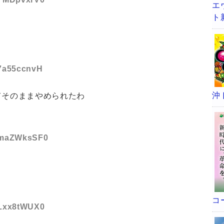
エ
ト
:7a55ccnvH
沖
てそのままやめられたわ
D:maZWksSF0
コ
D:Lxx8tWUX0