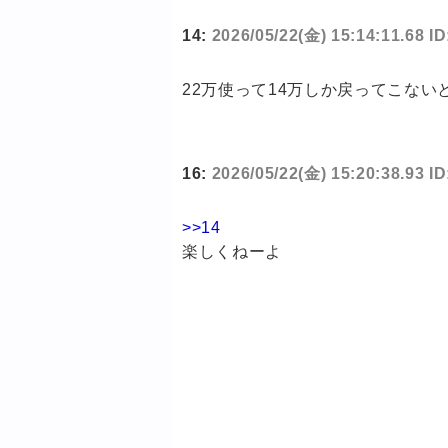
14:
2026/05/22(金) 15:14:11.68 I
22万使って14万しか戻ってこない
16:
2026/05/22(金) 15:20:38.93 I
>>14
楽しくねーよ