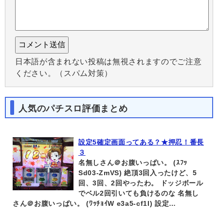
日本語が含まれない投稿は無視されますのでご注意
ください。（スパム対策）
人気のパチスロ評価まとめ
設定5確定画面ってある？★押忍！番長
３
名無しさん＠お腹いっぱい。 (ｽﾌｯ
Sd03-ZmVS) 絶頂3回入ったけど、5
回、3回、2回やったわ。 ドッジボール
でベル2回引いても負けるのな 名無し
さん＠お腹いっぱい。 (ﾜｯﾁｮｲW e3a5-cf1I) 設定…