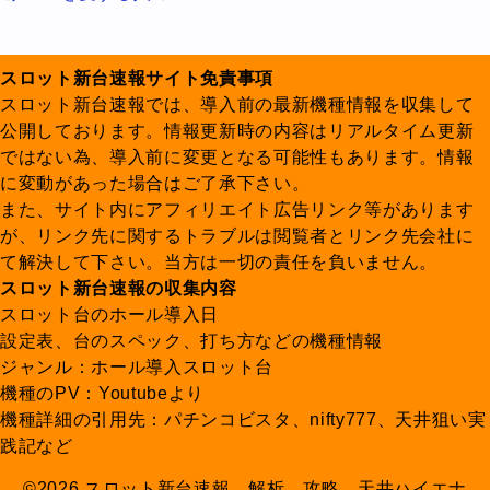
スロット新台速報サイト免責事項
スロット新台速報では、導入前の最新機種情報を収集して
公開しております。情報更新時の内容はリアルタイム更新
ではない為、導入前に変更となる可能性もあります。情報
に変動があった場合はご了承下さい。
また、サイト内にアフィリエイト広告リンク等があります
が、リンク先に関するトラブルは閲覧者とリンク先会社に
て解決して下さい。当方は一切の責任を負いません。
スロット新台速報の収集内容
スロット台のホール導入日
設定表、台のスペック、打ち方などの機種情報
ジャンル：ホール導入スロット台
機種のPV：Youtubeより
機種詳細の引用先：パチンコビスタ、nifty777、天井狙い実
践記など
©2026 スロット新台速報、解析、攻略、天井ハイエナ