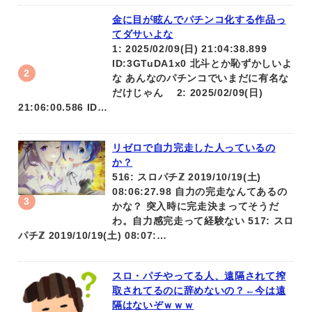
金に目が眩んでパチンコ化する作品っ
てダサいよな
1: 2025/02/09(日) 21:04:38.899
ID:3GTuDA1x0 北斗とか恥ずかしいよ
な あんなのパチンコでいまだに有名な
だけじゃん 2: 2025/02/09(日)
21:06:00.586 ID…
リゼロで自力完走した人っているの
か？
516: スロパチℤ 2019/10/19(土)
08:06:27.98 自力の完走なんてあるの
かな？ 突入時に完走決まってそうだ
わ。自力感完走って経験ない 517: スロ
パチℤ 2019/10/19(土) 08:07:…
スロ・パチやってる人、遠隔されて搾
取されてるのに辞めないの？←今は遠
隔はないぞｗｗｗ