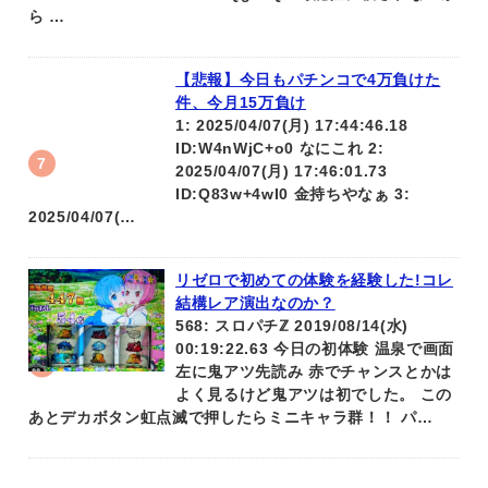
ら …
【悲報】今日もパチンコで4万負けた
件、今月15万負け
1: 2025/04/07(月) 17:44:46.18
ID:W4nWjC+o0 なにこれ 2:
2025/04/07(月) 17:46:01.73
ID:Q83w+4wI0 金持ちやなぁ 3:
2025/04/07(…
リゼロで初めての体験を経験した!コレ
結構レア演出なのか？
568: スロパチℤ 2019/08/14(水)
00:19:22.63 今日の初体験 温泉で画面
左に鬼アツ先読み 赤でチャンスとかは
よく見るけど鬼アツは初でした。 この
あとデカボタン虹点滅で押したらミニキャラ群！！ パ…