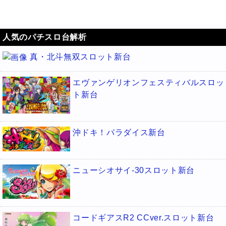
人気のパチスロ台解析
真・北斗無双スロット新台
エヴァンゲリオンフェスティバルスロッ
ト新台
沖ドキ！パラダイス新台
ニューシオサイ-30スロット新台
コードギアスR2 CCver.スロット新台