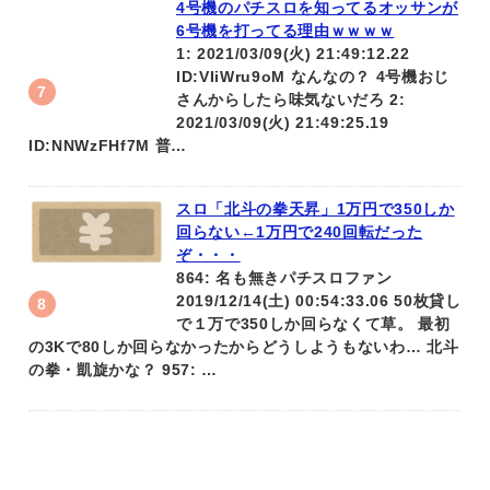
4号機のパチスロを知ってるオッサンが
6号機を打ってる理由ｗｗｗｗ
1: 2021/03/09(火) 21:49:12.22
ID:VIiWru9oM なんなの？ 4号機おじ
さんからしたら味気ないだろ 2:
2021/03/09(火) 21:49:25.19
ID:NNWzFHf7M 普…
スロ「北斗の拳天昇」1万円で350しか
回らない←1万円で240回転だった
ぞ・・・
864: 名も無きパチスロファン
2019/12/14(土) 00:54:33.06 50枚貸し
で１万で350しか回らなくて草。 最初
の3Kで80しか回らなかったからどうしようもないわ… 北斗
の拳・凱旋かな？ 957: …