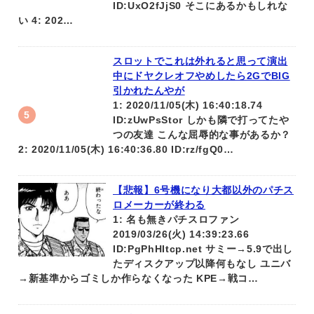
ID:UxO2fJjS0 そこにあるかもしれな
い 4: 202…
スロットでこれは外れると思って演出
中にドヤクレオフやめしたら2GでBIG
引かれたんやが
1: 2020/11/05(木) 16:40:18.74
ID:zUwPsStor しかも隣で打ってたや
つの友達 こんな屈辱的な事があるか？
2: 2020/11/05(木) 16:40:36.80 ID:rz/fgQ0…
【悲報】6号機になり大都以外のパチス
ロメーカーが終わる
1: 名も無きパチスロファン
2019/03/26(火) 14:39:23.66
ID:PgPhHItcp.net サミー→5.9で出し
たディスクアップ以降何もなし ユニバ
→新基準からゴミしか作らなくなった KPE→戦コ…