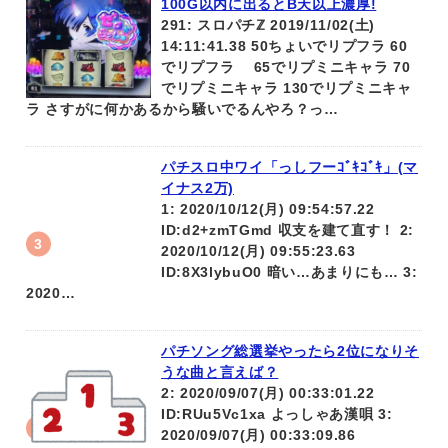
100G以内に出るとB天以上濃厚!
291: スロパチℤ 2019/11/02(土)
14:11:41.38 50ちょいでリプフラ 60
でリプフラ 65でリプミニキャラ 70
でリプミニキャラ 130でリプミニキャ
ラ さすがに何かあるから騒いでるんやろ？っ…
パチスロ中ワイ「っしフーｺﾞｷｺﾞｷ」(マ
イナス2万)
1: 2020/10/12(月) 09:54:57.22
ID:d2+zmTGmd 収支を建て直す！ 2:
2020/10/12(月) 09:55:23.63
ID:8X3lybuO0 暗い…あまりにも… 3:
2020…
パチソング総選挙やったら2位になりそ
うな曲と言えば？
2: 2020/09/07(月) 00:33:01.22
ID:RUu5Vc1xa よっしゃあ漢唄 3:
2020/09/07(月) 00:33:09.86