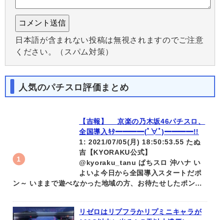
日本語が含まれない投稿は無視されますのでご注意
ください。（スパム対策）
人気のパチスロ評価まとめ
【吉報】 京楽の乃木坂46パチスロ、
全国導入ｷﾀ━━━━(ﾟ∀ﾟ)━━━━!!
1: 2021/07/05(月) 18:50:53.55 たぬ
吉【KYORAKU公式】
@kyoraku_tanu ぱちスロ 沖ハナ い
よいよ今日から全国導入スタートだポ
ン～ いままで遊べなかった地域の方、お待たせしたポン…
リゼロはリプフラかリプミニキャラが