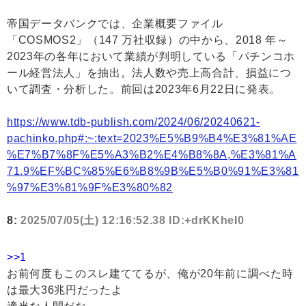
帝国データバンクでは、企業概要ファイル
「COSMOS2」（147 万社収録）の中から、2018 年～
2023年の各年において業績が判明している「パチンコホ
ール経営法人」を抽出。法人数や売上高合計、損益につ
いて調査・分析した。前回は2023年6月22日に発表。
https://www.tdb-publish.com/2024/06/20240621-
pachinko.php#:~:text=2023%E5%B9%B4%E3%81%AE
%E7%B7%8F%E5%A3%B2%E4%B8%8A,%E3%81%A
71.9%EF%BC%85%E6%B8%9B%E5%B0%91%E3%81
%97%E3%81%9F%E3%80%82
8:
2025/07/05(土) 12:16:52.38 ID:+drKKheI0
>>1
お前何度もこのスレ建ててるが、俺が20年前に調べた時
は最大36兆円だったよ