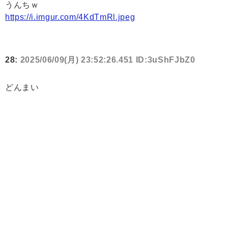
うんちｗ
https://i.imgur.com/4KdTmRl.jpeg
28:
2025/06/09(月) 23:52:26.451 ID:3uShFJbZ0
どんまい