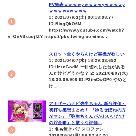
PV発表ｗｗｗｗyｗｗｗｗyｗｗｗｗy
ｗｗｗｗyｗｗｗｗ
1: 2021/07/03(土) 00:13:08.77
ID:BlagQkO6M
https://www.youtube.com/watch?
v=OnVSxuojfZY https://pbs.twimg.com/me…
スロット全くやらんけど実機が欲しい
1: 2021/04/07(水) 18:29:33.692
ID:IIzznGodM 一目惚れした台がある
んだけどどうかな？ 2: 2021/04/07(水)
18:30:09.908 ID:P3imCwGP0 やめと
け…
アナザーハナビ弥生ちゃん 新台評価・
初打ち感想まとめ！ 『ゆるせぽねの方
がマシ』『弥生ちゃんがかわいいだけ
の貯金箱』と散々な評価…
1: 名も無きパチスロファン
2019/03/04(月) 09:02:47.20