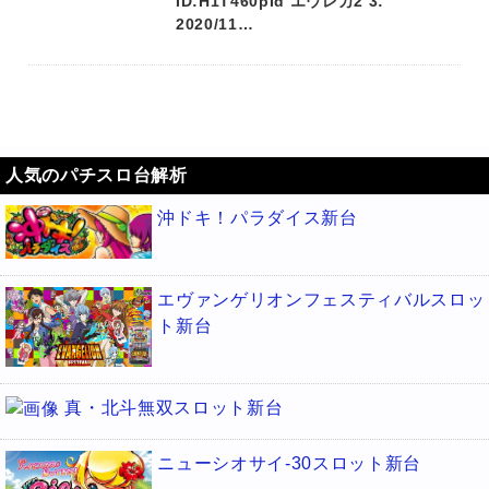
ID:H1T460pId エウレカ2 3:
2020/11…
人気のパチスロ台解析
沖ドキ！パラダイス新台
エヴァンゲリオンフェスティバルスロッ
ト新台
真・北斗無双スロット新台
ニューシオサイ-30スロット新台