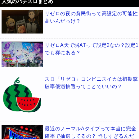
人気のパチスロまとめ
リゼロの夜の貧民街って高設定の可能性
高いんだっけ？
リゼロA天で弱ATって設定2なの？設定1
でも稀にある？
スロ「リゼロ」コンビニスイカは初期撃
破率優遇抽選ってことでいいの？
最近のノーマルAタイプって本当に完全
確率で抽選してるの？ 怪しすぎるんだ