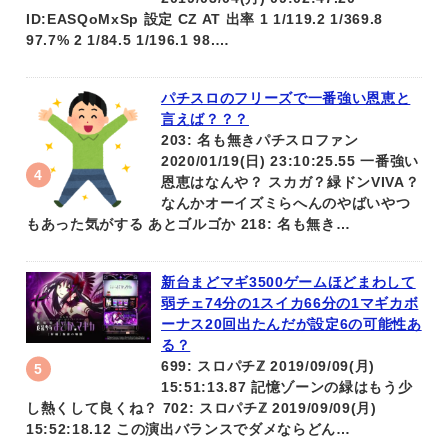
ID:EASQoMxSp 設定 CZ AT 出率 1 1/119.2 1/369.8
97.7% 2 1/84.5 1/196.1 98.…
パチスロのフリーズで一番強い恩恵と
言えば？？？
203: 名も無きパチスロファン
2020/01/19(日) 23:10:25.55 一番強い
恩恵はなんや？ スカガ？緑ドンVIVA？
なんかオーイズミらへんのやばいやつ
もあった気がする あとゴルゴか 218: 名も無き…
新台まどマギ3500ゲームほどまわして
弱チェ74分の1スイカ66分の1マギカボ
ーナス20回出たんだが設定6の可能性あ
る？
699: スロパチℤ 2019/09/09(月)
15:51:13.87 記憶ゾーンの緑はもう少
し熱くして良くね？ 702: スロパチℤ 2019/09/09(月)
15:52:18.12 この演出バランスでダメならどん…