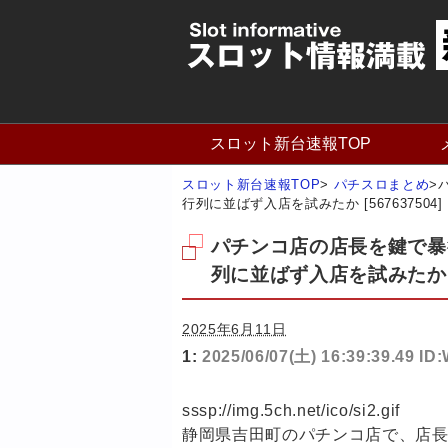
スロット新台速報TOP
スロット新台速報TOP
>
パチスロまとめ
>
行列に並ばず入店を試みたか [567637504]
パチンコ店の店長を鍵で暴
列に並ばず入店を試みたか [
2025年6月11日
1:
2025/06/07(土) 16:39:39.49 I
sssp://img.5ch.net/ico/si2.gif
静岡県吉田町のパチンコ店で、店長