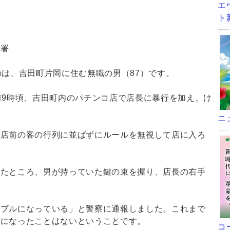
エ
ト
察署
のは、吉田町片岡に住む無職の男（87）です。
前9時頃、吉田町内のパチンコ店で店長に暴行を加え、け
。
ニ
開店前の客の行列に並ばずにルールを無視して店に入ろ
したところ、男が持っていた鍵の束を握り、店長の右手
ラブルになっている」と警察に通報しました。これまで
ルになったことはないということです。
コ