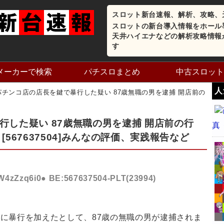
スロット新台速報、解析、攻略、
スロットの新台導入情報をホール
天井ハイエナなどの解析攻略情報
す
メーカーで検索
パチスロまとめ
中古スロット
人
パチンコ店の店長を鍵で暴行した疑い 87歳無職の男を逮捕 開店前の
行した疑い 87歳無職の男を逮捕 開店前の行
真
567637504]みんなの評価、実践報告など
D:W4zZzq6i0● BE:567637504-PLT(23994)
に暴行を加えたとして、87歳の無職の男が逮捕されま