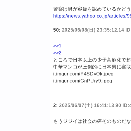
警察は男が容疑を認めているかど
https://news.yahoo.co.jp/articl
50:
2025/06/08(日) 23:35:12.14 I
>>1
>>2
ところで日本以上の少子高齢化で
中華マンコが圧倒的に日本男に寝取
i.imgur.com/Y4SDvOk.jpeg
i.imgur.com/GnPUry9.jpeg
2:
2025/06/07(土) 16:41:13.90 ID
もうジジイは社会の癌そのものだ