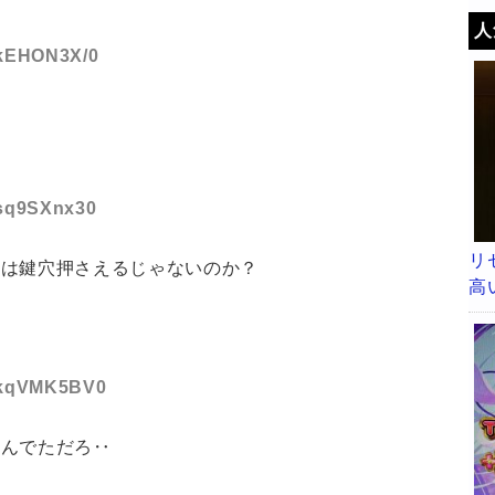
人
D:kEHON3X/0
:sq9SXnx30
リ
時は鍵穴押さえるじゃないのか？
高
D:kqVMK5BV0
死んでただろ‥