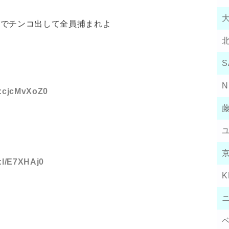
前でチンコ出して全員捕まれよ
S
N
D:cjcMvXoZ0
D:l/E7XHAj0
K