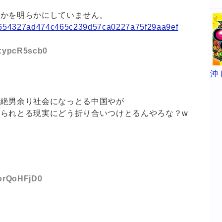
うかを明らかにしていません。
es/9654327ad474c465c239d57ca0227a75f29aa9ef
D:ypcR5scb0
沖
超絶男余り社会になっとる中国やが
られとる現実にどう折り合いつけとるんやろな？w
:orQoHFjD0
な