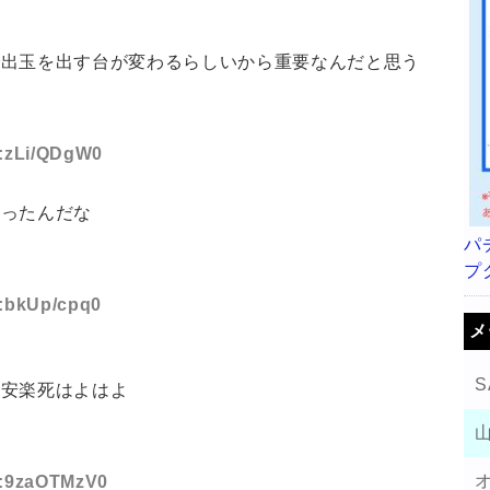
で出玉を出す台が変わるらしいから重要なんだと思う
D:zLi/QDgW0
かったんだな
パ
プ
D:bkUp/cpq0
メ
S
法安楽死はよはよ
ID:9zaOTMzV0