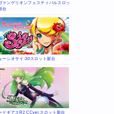
ヴァンゲリオンフェスティバルスロッ
新台
ューシオサイ-30スロット新台
ードギアスR2 CCver.スロット新台