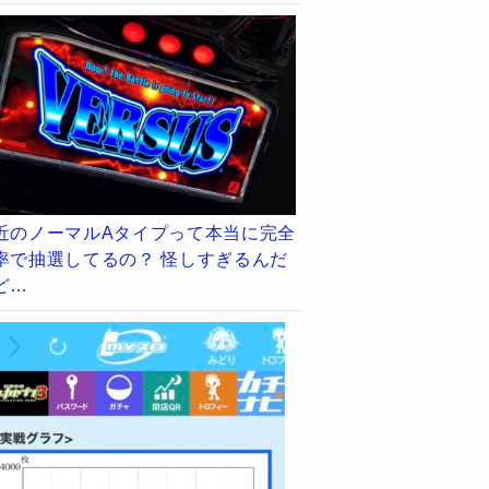
近のノーマルAタイプって本当に完全
率で抽選してるの？ 怪しすぎるんだ
ど…