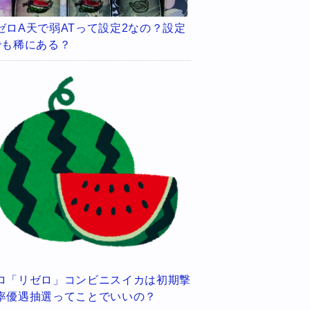
ゼロA天で弱ATって設定2なの？設定
でも稀にある？
ロ「リゼロ」コンビニスイカは初期撃
率優遇抽選ってことでいいの？