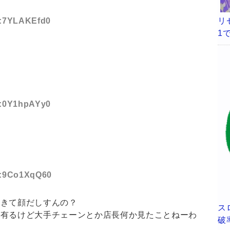
リ
ID:7YLAKEfd0
1
ID:0Y1hpAYy0
ID:9Co1XqQ60
てきて顔だしすんの？
ス
と有るけど大手チェーンとか店長何か見たことねーわ
破