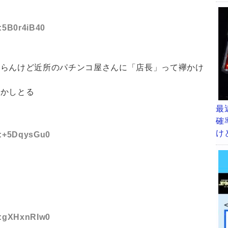
D:5B0r4iB40
からんけど近所のパチンコ屋さんに「店長」って襷かけ
んかしとる
最
確
け
ID:+5DqysGu0
ID:gXHxnRIw0