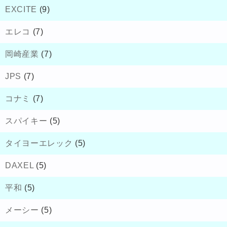
EXCITE
(9)
エレコ
(7)
岡崎産業
(7)
JPS
(7)
コナミ
(7)
スパイキー
(5)
タイヨーエレック
(5)
DAXEL
(5)
平和
(5)
メーシー
(5)