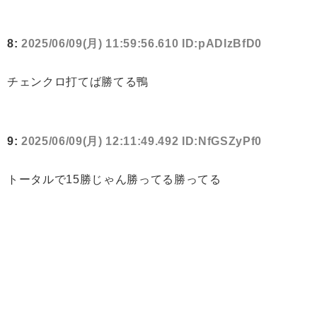
8:
2025/06/09(月) 11:59:56.610 ID:pADIzBfD0
チェンクロ打てば勝てる鴨
9:
2025/06/09(月) 12:11:49.492 ID:NfGSZyPf0
トータルで15勝じゃん勝ってる勝ってる