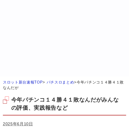
スロット新台速報TOP
>
パチスロまとめ
>
今年パチンコ１４勝４１敗
なんだが
今年パチンコ１４勝４１敗なんだがみんな
の評価、実践報告など
2025年6月10日