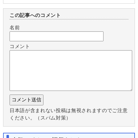
この記事へのコメント
名前
コメント
日本語が含まれない投稿は無視されますのでご注意
ください。（スパム対策）