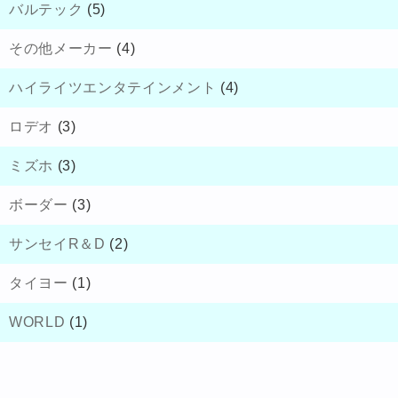
バルテック
(5)
その他メーカー
(4)
ハイライツエンタテインメント
(4)
ロデオ
(3)
ミズホ
(3)
ボーダー
(3)
サンセイR＆D
(2)
タイヨー
(1)
WORLD
(1)