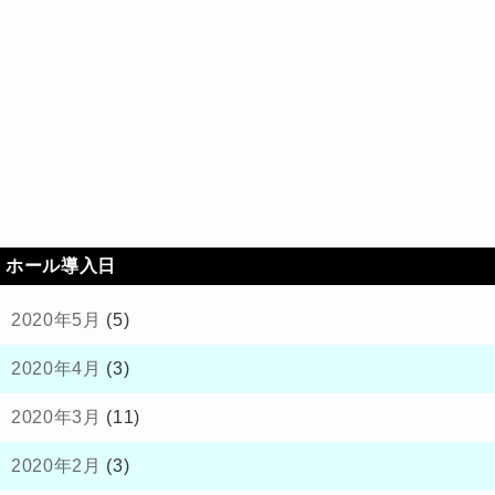
ホール導入日
2020年5月
(5)
2020年4月
(3)
2020年3月
(11)
2020年2月
(3)