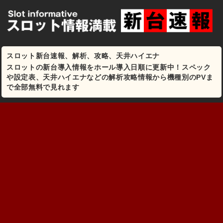
スロット新台速報、解析、攻略、天井ハイエナ
スロットの新台導入情報をホール導入日順に更新中！スペック
や設定表、天井ハイエナなどの解析攻略情報から機種別のPVま
で全部無料で見れます