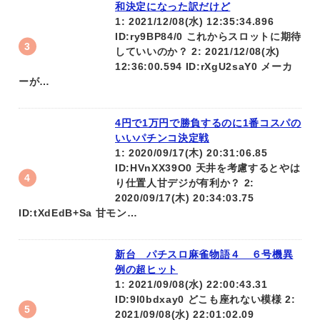
和決定になった訳だけど
1: 2021/12/08(水) 12:35:34.896
ID:ry9BP84/0 これからスロットに期待
していいのか？ 2: 2021/12/08(水)
12:36:00.594 ID:rXgU2saY0 メーカ
ーが…
4円で1万円で勝負するのに1番コスパの
いいパチンコ決定戦
1: 2020/09/17(木) 20:31:06.85
ID:HVnXX39O0 天井を考慮するとやは
り仕置人甘デジが有利か？ 2:
2020/09/17(木) 20:34:03.75
ID:tXdEdB+Sa 甘モン…
新台 パチスロ麻雀物語４ ６号機異
例の超ヒット
1: 2021/09/08(水) 22:00:43.31
ID:9l0bdxay0 どこも座れない模様 2:
2021/09/08(水) 22:01:02.09