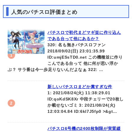
人気のパチスロ評価まとめ
パチスロで初代まどマギ並に作り込ん
である台って他にあるか？
320: 名も無きパチスロファン
2018/09/02(日) 23:01:35.99
ID:umjESsTD0.net この機種並に作り
こんである台って 他に何が思い浮か
ぶ？ サラ番は今一歩足りないんだよなぁ 322: …
新しいパチスロまどか糞すぎな件
1: 2021/08/24(火) 11:38:29.01
ID:qoKdSK8Xr 中段チェリーで20枚し
か載せないゴミ 3: 2021/08/24(火)
12:03:04.84 ID:6kl7J5fp0 >&gt…
パチスロ6号機の2400枚制限が実質緩