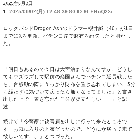
2025年6月3日
1:
2025/06/02(月) 12:48:39.80 ID:9LEHuQ23r
ロックバンドDragon Ashのドラマー櫻井誠（46）が1日
までにXを更新。パチンコ屋で財布を紛失したと明かし
た。
「明日もあるので今日は大宮泊まりなんですが、どうし
てもウズウズして駅前の楽園さんでパチンコ延長戦した
ら、台移動の際にうっかり財布を置き忘れてしまい、5分
も経たずに気づいて戻ったら無くなってました」と書き
出した上で「置き忘れた自分が腹立たしい、、」と記
述。
続けて「今警察に被害届を出しに行って来たところで
す。お気に入りの財布だったので、どうにか戻って来て
欲しいです、、」とつづった。