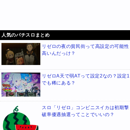
人気のパチスロまとめ
リゼロの夜の貧民街って高設定の可能性
高いんだっけ？
リゼロA天で弱ATって設定2なの？設定1
でも稀にある？
スロ「リゼロ」コンビニスイカは初期撃
破率優遇抽選ってことでいいの？