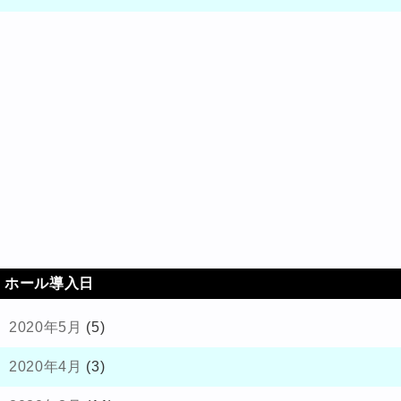
ホール導入日
2020年5月
(5)
2020年4月
(3)