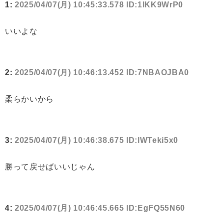
1:
2025/04/07(月) 10:45:33.578 ID:1lKK9WrP0
いいよな
2:
2025/04/07(月) 10:46:13.452 ID:7NBAOJBA0
柔らかいから
3:
2025/04/07(月) 10:46:38.675 ID:lWTeki5x0
勝って戻せばいいじゃん
4:
2025/04/07(月) 10:46:45.665 ID:EgFQ55N60