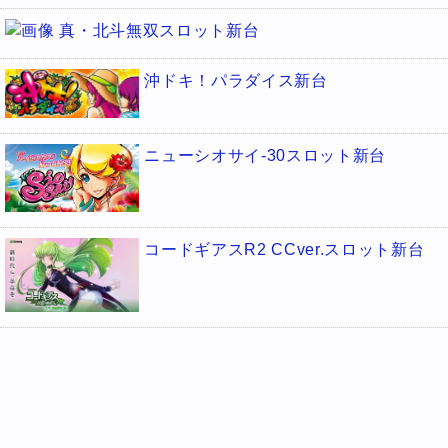
真・北斗無双スロット新台
沖ドキ！パラダイス新台
ニューシオサイ-30スロット新台
コードギアスR2 CCver.スロット新台