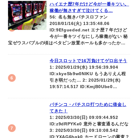
ハイエナ歴7年だけど今が一番キツい。
稼働が無さすぎて泣けてくる…
56: 名も無きパチスロファン
2018/01/16(火) 13:35:48.06
ID:9Efgueded.net エナ歴７年だけど
今が一番キツイなにしろ稼働がない 秘
宝ゼウスバブルの頃はベタピン放置ホールも多かったか…
今日スロットで16万負けてゲロ出そう
1: 2025/01/29(水) 19:56:39.904
ID:xkyeSb9w0NIKU もうありえん程
引き弱だった… 2: 2025/01/29(水)
19:57:14.517 ID:KmjB0Ube0…
パチンコ・パチスロ打つために借金し
てきた！
1: 2025/03/30(日) 09:09:44.952
ID:z9dRPYKe0 意外と審査通るんだな
3: 2025/03/30(日) 09:10:08.542
ID:YXAG6hgk0 カードローンの審査？