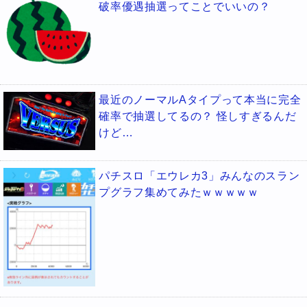
破率優遇抽選ってことでいいの？
最近のノーマルAタイプって本当に完全
確率で抽選してるの？ 怪しすぎるんだ
けど…
パチスロ「エウレカ3」みんなのスラン
プグラフ集めてみたｗｗｗｗｗ