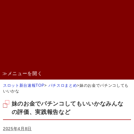
≫メニューを開く
スロット新台速報TOP
>
パチスロまとめ
>
妹のお金でパチンコしても
いいかな
妹のお金でパチンコしてもいいかなみんな
の評価、実践報告など
2025年4月8日