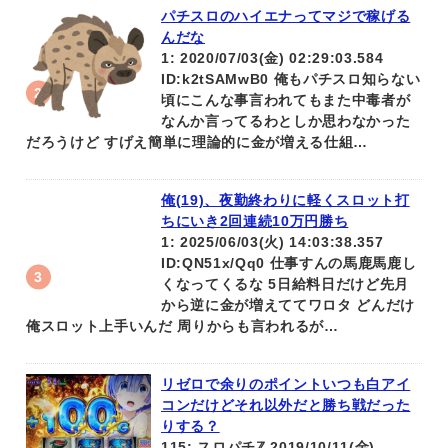
パチスロのハイエナってマジで稼げる
んだな
1: 2020/07/03(金) 02:29:03.584
ID:k2tSAMwB0 俺もパチスロ知らない
頃にこんな事言われてもまた中毒者が
なんか言ってるわとしか思わなかった
だろうけど すげえ簡単に理論的に金が増える仕組…
俺(19)、夜勤終わりに軽くスロット打
ちにいき2回連続10万円勝ち
1: 2025/06/03(火) 14:03:38.357
ID:QN51x/Qq0 仕事すんの馬鹿馬鹿し
くなってくるな 5日給料日だけど先月
から逆に金が増えててワロタ どんだけ
俺スロット上手いんだ 周りからも言われるが…
リゼロで余りのポイントいつも白アイ
コンだけどそれ以外だと勝ち戦だった
りする？
115: スロパチℤ 2019/10/11(金)