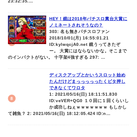
23:32:35.…
HEY！鏡は2018年パチスロ糞台大賞に
ノミネートされそうなの？
303: 名も無きパチスロファン
2018/10/01(月) 16:55:01.21
ID:kylwqcjA0.net 鏡うってきたぞ
ー。 大賞にはならないかな。そこまで
のインパクトがない。 十字架4強すぎる 297: …
ディスクアップとかいうスロット始め
たんだけどまっっっっったくビタ押し
できなくてワロタ
1: 2021/05/16(日) 18:11:51.830
ID:veVER+QG0 １０回に１回くらいし
か成功しねぇｗｗｗｗｗｗｗ もしかし
て雑魚？ 2: 2021/05/16(日) 18:12:05.424 ID:n…