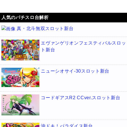
人気のパチスロ台解析
真・北斗無双スロット新台
エヴァンゲリオンフェスティバルスロッ
ト新台
ニューシオサイ-30スロット新台
コードギアスR2 CCver.スロット新台
沖ドキ！パラダイス新台