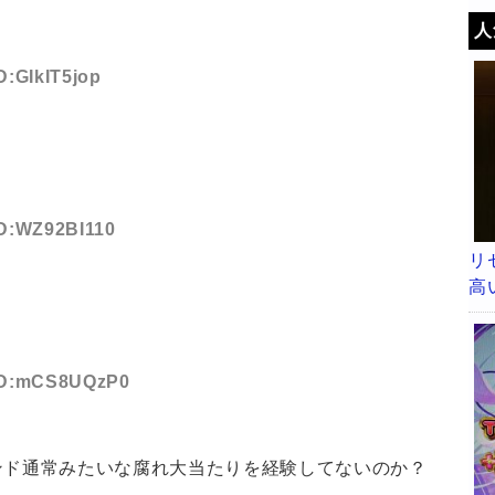
人
D:GIkIT5jop
ID:WZ92BI110
リ
高
 ID:mCS8UQzP0
ンド通常みたいな腐れ大当たりを経験してないのか？