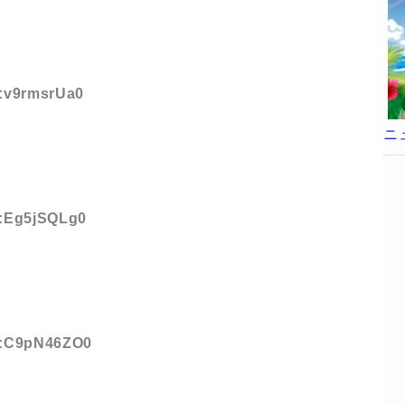
D:v9rmsrUa0
ニ
D:Eg5jSQLg0
ID:C9pN46ZO0