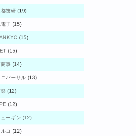
大都技研
(19)
北電子
(15)
ANKYO
(15)
ET
(15)
藤商事
(14)
ユニバーサル
(13)
京楽
(12)
PE
(12)
ニューギン
(12)
ベルコ
(12)