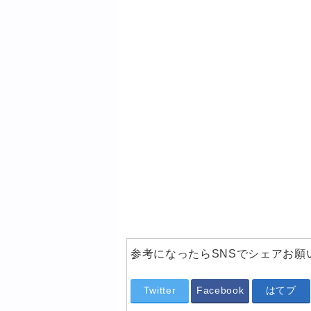
参考になったらSNSでシェアお願
Twitter
Facebook
はてブ