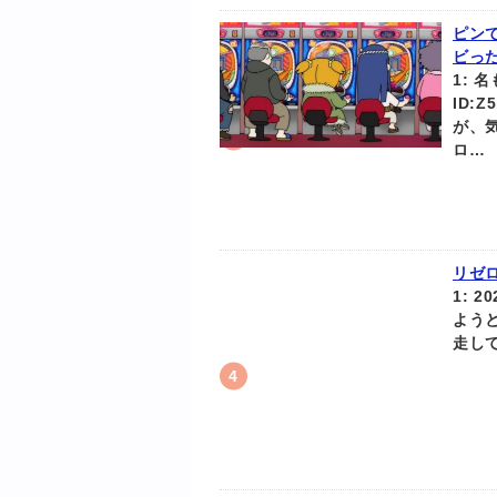
ピン
ビっ
1: 名
ID:
が、
ロ…
リゼ
1: 2
よう
走し