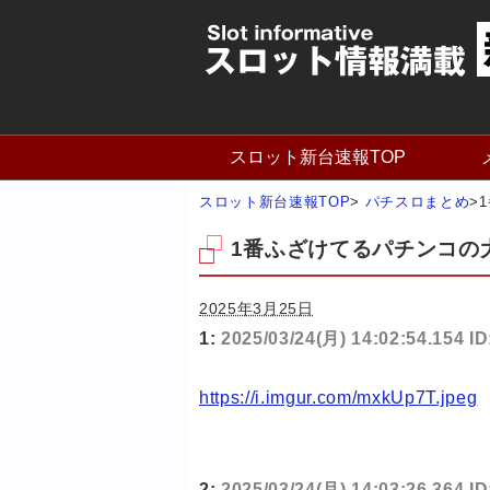
スロット新台速報TOP
スロット新台速報TOP
>
パチスロまとめ
>
1番ふざけてるパチンコの
2025年3月25日
1:
2025/03/24(月) 14:02:54.154 I
https://i.imgur.com/mxkUp7T.jpeg
2:
2025/03/24(月) 14:03:26.364 