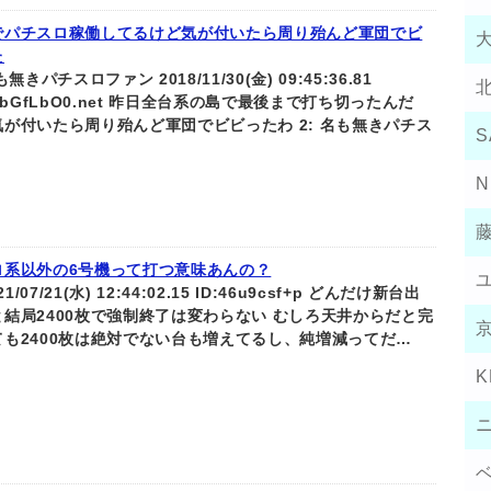
でパチスロ稼働してるけど気が付いたら周り殆んど軍団でビ
た
も無きパチスロファン 2018/11/30(金) 09:45:36.81
Z5bGfLbO0.net 昨日全台系の島で最後まで打ち切ったんだ
気が付いたら周り殆んど軍団でビビったわ 2: 名も無きパチス
S
N
ロ系以外の6号機って打つ意味あんの？
021/07/21(水) 12:44:02.15 ID:46u9csf+p どんだけ新台出
と結局2400枚で強制終了は変わらない むしろ天井からだと完
ても2400枚は絶対でない台も増えてるし、純増減ってだ…
K