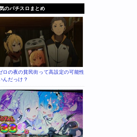
気のパチスロまとめ
ゼロの夜の貧民街って高設定の可能性
いんだっけ？