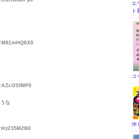
エ
ト
ID:M81mHQ6X0
コ
ID:AZcOSfMP0
ろうな
沖
ID:Hz235M2B0