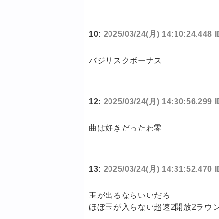
10:
2025/03/24(月) 14:10:24.448 I
バジリスクボーナス
12:
2025/03/24(月) 14:30:56.299 
曲は好きだったわ零
13:
2025/03/24(月) 14:31:52.470
玉が出るならいいだろ
ほぼ玉が入らない超速2開放2ラウ