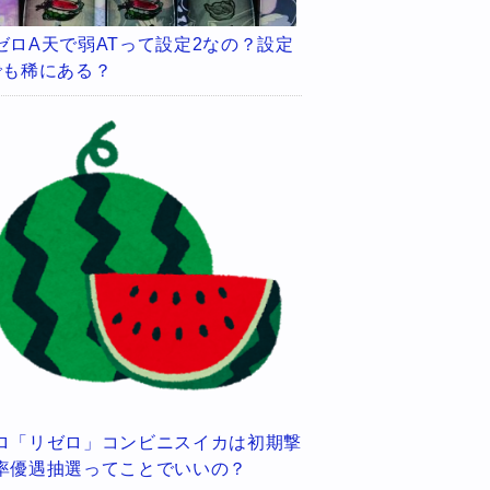
ゼロA天で弱ATって設定2なの？設定
でも稀にある？
ロ「リゼロ」コンビニスイカは初期撃
率優遇抽選ってことでいいの？