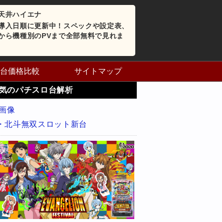
天井ハイエナ
導入日順に更新中！スペックや設定表、
から機種別のPVまで全部無料で見れま
台価格比較
サイトマップ
気のパチスロ台解析
・北斗無双スロット新台