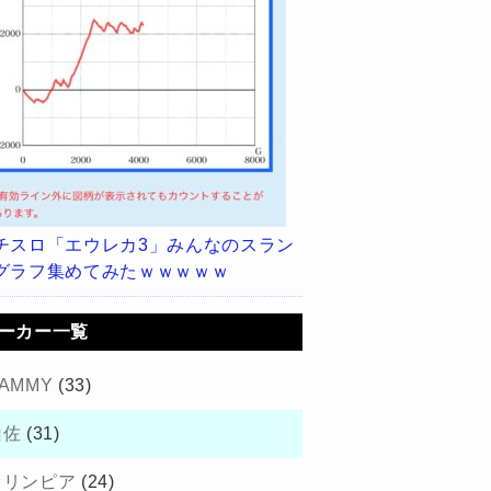
チスロ「エウレカ3」みんなのスラン
グラフ集めてみたｗｗｗｗｗ
ーカー一覧
AMMY
(33)
山佐
(31)
オリンピア
(24)