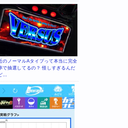
近のノーマルAタイプって本当に完全
率で抽選してるの？ 怪しすぎるんだ
ど…