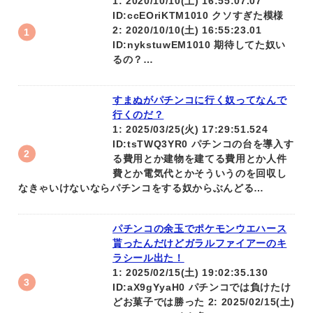
1: 2020/10/10(土) 16:55:07.07
ID:ccEOriKTM1010 クソすぎた模様
2: 2020/10/10(土) 16:55:23.01
ID:nykstuwEM1010 期待してた奴い
るの？…
すまぬがパチンコに行く奴ってなんで
行くのだ？
1: 2025/03/25(火) 17:29:51.524
ID:tsTWQ3YR0 パチンコの台を導入す
る費用とか建物を建てる費用とか人件
費とか電気代とかそういうのを回収し
なきゃいけないならパチンコをする奴からぶんどる…
パチンコの余玉でポケモンウエハース
貰ったんだけどガラルファイアーのキ
ラシール出た！
1: 2025/02/15(土) 19:02:35.130
ID:aX9gYyaH0 パチンコでは負けたけ
どお菓子では勝った 2: 2025/02/15(土)