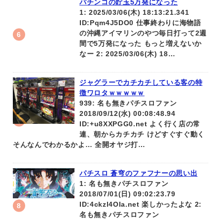
パチンコの貯玉5万発になった
1: 2025/03/06(木) 18:13:21.341
ID:Pqm4J5DO0 仕事終わりに海物語
の沖縄アイマリンのやつ毎日打って2週
間で5万発になった もっと増えないか
なー 2: 2025/03/06(木) 18…
ジャグラーでカチカチしている客の特
徴ワロタｗｗｗｗｗ
939: 名も無きパチスロファン
2018/09/12(水) 00:08:48.94
ID:+u8XXPGG0.net よく行く店の常
連、朝からカチカチ けどすぐすぐ動く
そんなんでわかるかよ… 全開オヤジ打…
パチスロ 蒼穹のファフナーの思い出
1: 名も無きパチスロファン
2018/07/01(日) 09:02:23.79
ID:4ckzl4OIa.net 楽しかったよな 2:
名も無きパチスロファン