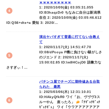
ｗｗｗｗｗｗｗｗｗ
1: 2020/10/09(金) 03:05:31.055
ID:B3haqzDr0 ちなみに自分は新潟県
在住 2: 2020/10/09(金) 03:05:46.612
ID:QS6+dte+a 愛知 3: 2020/…
演出ヤバすぎて普通に打てない台教え
て
1: 2020/11/17(火) 14:51:47.70
ID:08/dPcoya P機に負けない騒がしさ
のジエンド 2: 2020/11/17(火)
15:00:02.85 ID:lm9HCojD0 語彙力な
さすぎぃ！…
パチンコ屋でチーズに期待値ある台取
られた 最悪
1: 2025/03/06(木) 12:31:10.01
ID:HAkyQfkR0 ワイ「お、ヴヴヴ3ス
ルーやん 座ったろ」
「ﾁｷﾞｭﾁｷﾞｭﾁ
ｷﾞｭﾁｷﾞｭ」 ワイ「ウワアアアアアアア