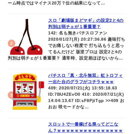
ーム時点ではマイナス20万？位の結果になって…
スロ「劇場版まどマギ」の設定2と4の
判別は弱チェが１番重要？
142: 名も無きパチスロファン
2020/01/27(月) 20:27:36.86 趣味打ち
でお痛しない程度で 打ち込もうと思っ
てるんだけど 版逆プロは 設定2と4の
判別は弱チェが１番重要？ 通常時、設定差ほぼないから…
パチスロ「真・北斗無双」虹トロフィ
ー出た台のグラフがコチラｗｗｗ
409: 2020/07/21(火) 13:55:18.63
ID:7BU4ZEvO0 410: 2020/07/21(火)
14:04:13.67 ID:sF8PjtTgp >>409 お
おお 咲モードかな…
スロットで一番稼げる県ってどこな
ん？ｗｗｗｗｗｗｗｗｗｗｗｗｗｗｗ