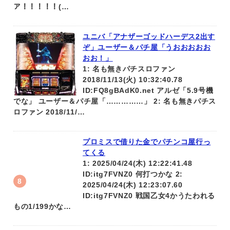
ア！！！！！(…
ユニバ「アナザーゴッドハーデス2出す
ぞ」ユーザー＆パチ屋「うおおおおお
おお！」
1: 名も無きパチスロファン
2018/11/13(火) 10:32:40.78
ID:FQ8gBAdK0.net アルゼ「5.9号機
でな」 ユーザー＆パチ屋「……………」 2: 名も無きパチス
ロファン 2018/11/…
プロミスで借りた金でパチンコ屋行っ
てくる
1: 2025/04/24(木) 12:22:41.48
ID:itg7FVNZ0 何打つかな 2:
2025/04/24(木) 12:23:07.60
ID:itg7FVNZ0 戦国乙女4かうたわれる
もの1/199かな…