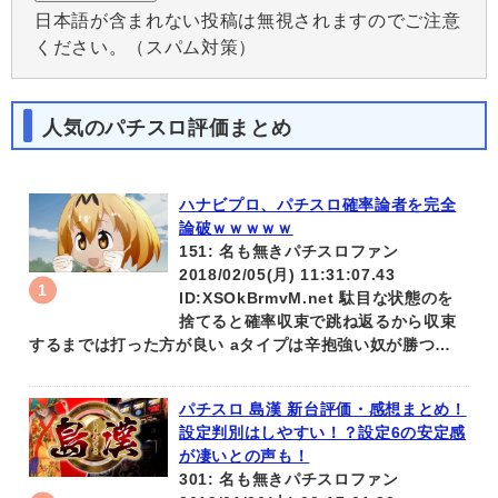
日本語が含まれない投稿は無視されますのでご注意
ください。（スパム対策）
人気のパチスロ評価まとめ
ハナビプロ、パチスロ確率論者を完全
論破ｗｗｗｗｗ
151: 名も無きパチスロファン
2018/02/05(月) 11:31:07.43
ID:XSOkBrmvM.net 駄目な状態のを
捨てると確率収束で跳ね返るから収束
するまでは打った方が良い aタイプは辛抱強い奴が勝つ…
パチスロ 島漢 新台評価・感想まとめ！
設定判別はしやすい！？設定6の安定感
が凄いとの声も！
301: 名も無きパチスロファン