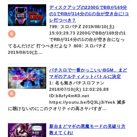
ディスクアップの2200GでBBが169分
の1でRBが314分の1の台が空き台に!コ
レ打つべき？
799: スロパチℤ 2019/08/10(土)
15:03:29.73 2200GでBBが169分の1
でRBが314分の1の台が空き台になっ
てるんだけど 打つべきだよな？ 800: スロパチℤ
2019/08/10(土…
パチスロで一番かっこいいBGM、まど
マギのアルティメットバトルに決定
1: 名も無きパチスロファン
2018/07/10(火) 12:02:26.89
ID:b8zfy4mK0.net
https://youtu.be/5Q3Lj3iYeek 滅多
に聴けないのにこのクオリティの高さヤバすぎ…
新台まどマギの悪魔モードの見破り方
教えてくれ!