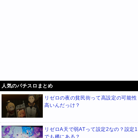
人気のパチスロまとめ
リゼロの夜の貧民街って高設定の可能性
高いんだっけ？
リゼロA天で弱ATって設定2なの？設定1
でも稀にある？