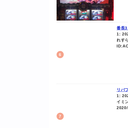
番長
1: 2
れすらも
ID:
リバ
1: 2
イミング
2020