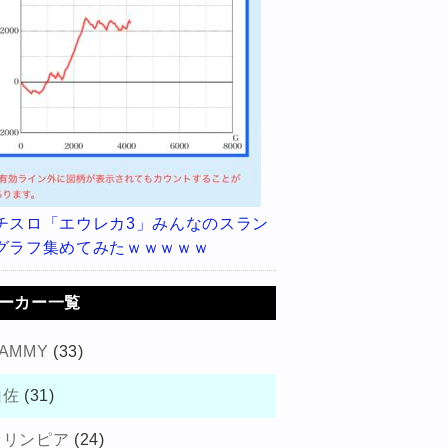
チスロ「エウレカ3」みんなのスラン
グラフ集めてみたｗｗｗｗｗ
ーカー一覧
AMMY
(33)
山佐
(31)
オリンピア
(24)