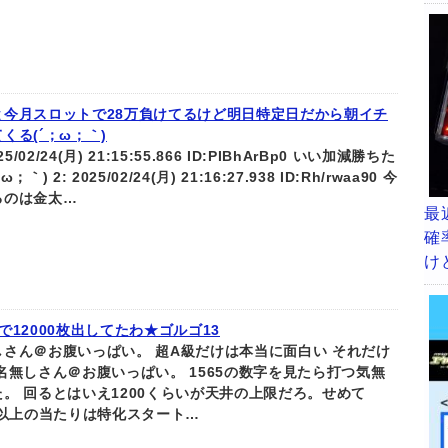
と今月スロットで28万負けてるけど明日特定日だから朝イチ
くる(´；ω；｀)
025/02/24(月) 21:15:55.866 ID:PIBhArBp0 いい加減勝ちた
ω；｀) 2: 2025/02/24(月) 21:16:27.938 ID:Rh/rwaa90 今
るのは金太…
最
確
け
で12000枚出してたわ★ゴルゴ13
しさん＠お腹いっぱい。 超A級だけは本当に面白い それだけ
名無しさん＠お腹いっぱい。 1565の数字を見たら打つ気無
た。 回るとはいえ1200くらいが天井の上限だろ。せめて
0以上の当たりは特化スタート…