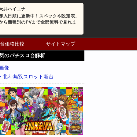
天井ハイエナ
導入日順に更新中！スペックや設定表、
から機種別のPVまで全部無料で見れま
台価格比較
サイトマップ
気のパチスロ台解析
・北斗無双スロット新台