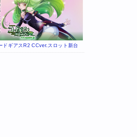
ードギアスR2 CCver.スロット新台