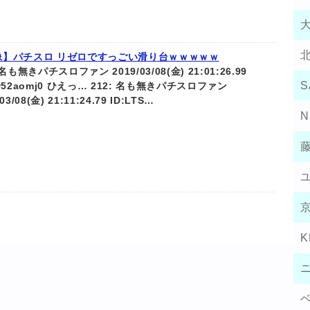
像】パチスロ リゼロですっごい滑り台ｗｗｗｗｗ
 名も無きパチスロファン 2019/03/08(金) 21:01:26.99
S
xw52aomj0 ひえっ… 212: 名も無きパチスロファン
03/08(金) 21:11:24.79 ID:LTS…
N
K