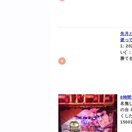
先月
逝って
1: 2
い(´；
勝て
8時間
名無
の台 
くし
150