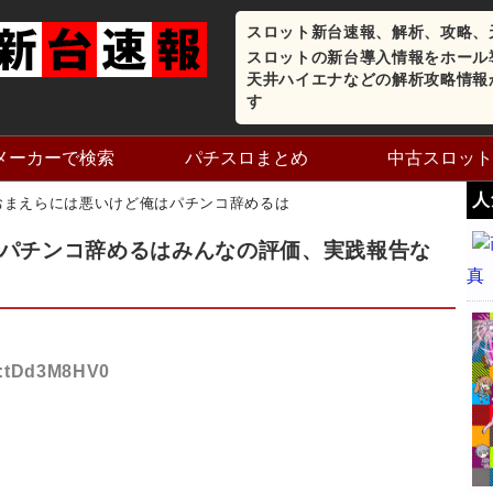
スロット新台速報、解析、攻略、
スロットの新台導入情報をホール
天井ハイエナなどの解析攻略情報
す
メーカーで検索
パチスロまとめ
中古スロット
人
おまえらには悪いけど俺はパチンコ辞めるは
パチンコ辞めるはみんなの評価、実践報告な
真
ID:tDd3M8HV0