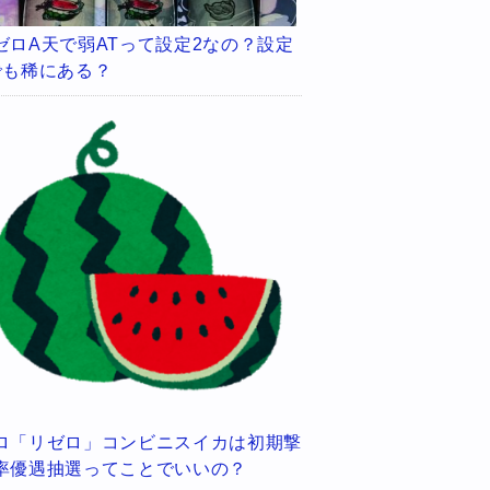
ゼロA天で弱ATって設定2なの？設定
でも稀にある？
ロ「リゼロ」コンビニスイカは初期撃
率優遇抽選ってことでいいの？