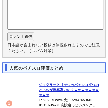
日本語が含まれない投稿は無視されますのでご注意
ください。（スパム対策）
人気のパチスロ評価まとめ
ジャグラーと甘デジのパチンコ打つの
どっちが勝率高いの？ｗｗｗｗｗｗｗ
ｗｗｗ
1: 2020/12/29(火) 05:34:45.843
ID:CrIiJVaI0 高設定っぽいジャグラー