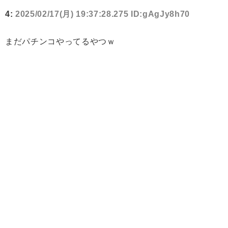
4:
2025/02/17(月) 19:37:28.275 ID:gAgJy8h70
まだパチンコやってるやつｗ