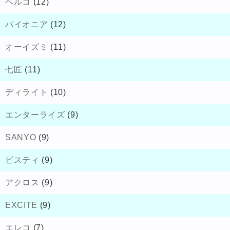
ベルコ
(12)
パイオニア
(12)
オーイズミ
(11)
七匠
(11)
ディライト
(10)
エンターライズ
(9)
SANYO
(9)
ビスティ
(9)
アクロス
(9)
EXCITE
(9)
エレコ
(7)