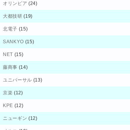
オリンピア
(24)
大都技研
(19)
北電子
(15)
SANKYO
(15)
NET
(15)
藤商事
(14)
ユニバーサル
(13)
京楽
(12)
KPE
(12)
ニューギン
(12)