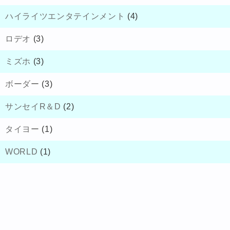
ハイライツエンタテインメント
(4)
ロデオ
(3)
ミズホ
(3)
ボーダー
(3)
サンセイR＆D
(2)
タイヨー
(1)
WORLD
(1)