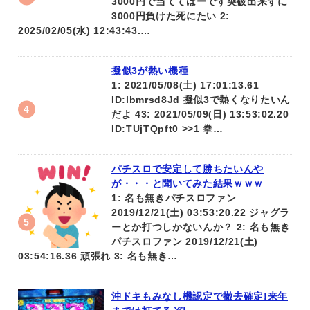
3000円で当ててはーです突破出来ずに
3000円負けた死にたい 2:
2025/02/05(水) 12:43:43.…
擬似3が熱い機種
1: 2021/05/08(土) 17:01:13.61
ID:lbmrsd8Jd 擬似3で熱くなりたいん
だよ 43: 2021/05/09(日) 13:53:02.20
ID:TUjTQpft0 >>1 拳…
パチスロで安定して勝ちたいんや
が・・・と聞いてみた結果ｗｗｗ
1: 名も無きパチスロファン
2019/12/21(土) 03:53:20.22 ジャグラ
ーとか打つしかないんか？ 2: 名も無き
パチスロファン 2019/12/21(土)
03:54:16.36 頑張れ 3: 名も無き…
沖ドキもみなし機認定で撤去確定!来年