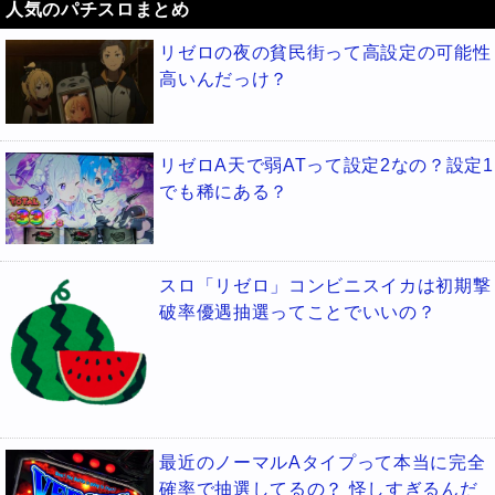
人気のパチスロまとめ
リゼロの夜の貧民街って高設定の可能性
高いんだっけ？
リゼロA天で弱ATって設定2なの？設定1
でも稀にある？
スロ「リゼロ」コンビニスイカは初期撃
破率優遇抽選ってことでいいの？
最近のノーマルAタイプって本当に完全
確率で抽選してるの？ 怪しすぎるんだ