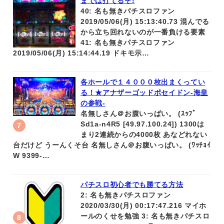
までは打てるぞ!
40: 名も無きパチスロファン
2019/05/06(月) 15:13:40.73 混んでる
から立ち回れないのが一番負ける要素
41: 名も無きパチスロファン
2019/05/06(月) 15:14:44.19 ドキモ示…
各ホールで１４０００枚出まくってい
る！★アナザーゴッドポセイドン-海皇
の参戦-
名無しさん＠お腹いっぱい。 (ｽｯﾌﾟ
Sd1a-n4R5 [49.97.100.24]) 1300は
まり2連続からの4000枚 あなどれない
台だけど うーんくそ台 名無しさん＠お腹いっぱい。 (ﾜｯﾁｮｲ
W 9399-…
パチスロ初心者でも勝てる方法
2: 名も無きパチスロファン
2020/03/30(月) 00:17:47.216 マイホ
ールのくせを勉強 3: 名も無きパチスロ