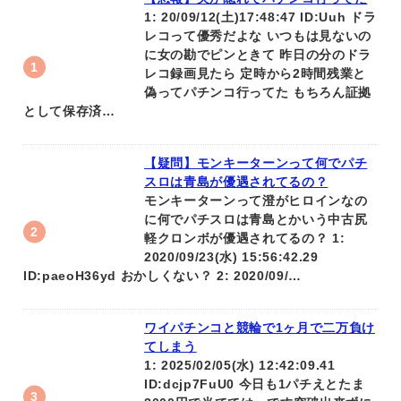
1: 20/09/12(土)17:48:47 ID:Uuh ドラ
レコって優秀だよな いつもは見ないの
に女の勘でピンときて 昨日の分のドラ
レコ録画見たら 定時から2時間残業と
偽ってパチンコ行ってた もちろん証拠
として保存済…
【疑問】モンキーターンって何でパチ
スロは青島が優遇されてるの？
モンキーターンって澄がヒロインなの
に何でパチスロは青島とかいう中古尻
軽クロンボが優遇されてるの？ 1:
2020/09/23(水) 15:56:42.29
ID:paeoH36yd おかしくない？ 2: 2020/09/…
ワイパチンコと競輪で1ヶ月で二万負け
てしまう
1: 2025/02/05(水) 12:42:09.41
ID:dcjp7FuU0 今日も1パチえとたま