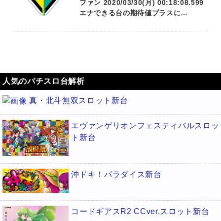
ファン 2020/03/30(月) 00:18:08.599
エナできる台の期待値プラスに…
人気のパチスロ台解析
真・北斗無双スロット新台
エヴァンゲリオンフェスティバルスロッ
ト新台
沖ドキ！パラダイス新台
コードギアスR2 CCver.スロット新台