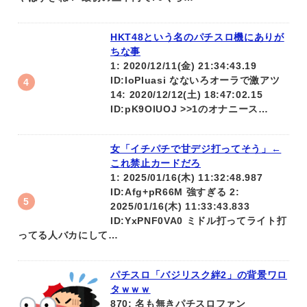
HKT48という名のパチスロ機にありが
ちな事
1: 2020/12/11(金) 21:34:43.19
ID:IoPluasi なないろオーラで激アツ
14: 2020/12/12(土) 18:47:02.15
ID:pK9OlUOJ >>1のオナニース…
女「イチパチで甘デジ打ってそう」←
これ禁止カードだろ
1: 2025/01/16(木) 11:32:48.987
ID:Afg+pR66M 強すぎる 2:
2025/01/16(木) 11:33:43.833
ID:YxPNF0VA0 ミドル打ってライト打
ってる人バカにして…
パチスロ「バジリスク絆2」の背景ワロ
タｗｗｗ
870: 名も無きパチスロファン