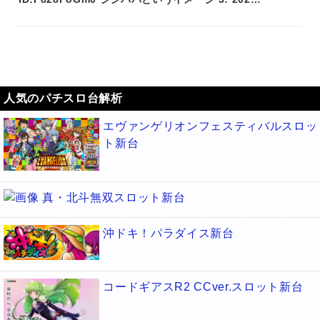
人気のパチスロ台解析
エヴァンゲリオンフェスティバルスロッ
ト新台
真・北斗無双スロット新台
沖ドキ！パラダイス新台
コードギアスR2 CCver.スロット新台