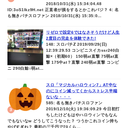
2018/10/31(水) 15:34:04.48
ID:3oS1lkz9H.net 正直者が損をするとかこれバジ？ 4: 名
も無きパチスロファン 2018/10/31(水) 15:35:0…
リゼロで設定6ではなさそうだけど人生
2度目の完走を体験できた!
148: スロパチℤ 2019/09/29(日)
12:39:29.53 コンビニスイカssr240白
鯨×（初期60） 150弱at直撃 75弱at直
撃 175中at？直撃 240弱at直撃 コンビ
ニ 290白鯨○弱at…
スロ「マジカルハロウィン7」AT中な
のにコイン減ってくからストレス半端
ないな・・・
585: 名も無きパチスロファン
2019/12/10(火) 19:36:09.29 今日初打
ちしたけどもはやハロウィンでもなん
でもないなw どうしてこうなった？ つうかこれコイン持ち
やばすぎね？ 最初の三千円で70くら…