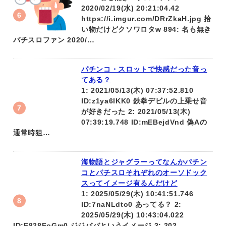
2020/02/19(水) 20:21:04.42
https://i.imgur.com/DRrZkaH.jpg 拾
い物だけどクソワロタw 894: 名も無き
パチスロファン 2020/…
パチンコ・スロットで快感だった音っ
てある？
1: 2021/05/13(木) 07:37:52.810
ID:z1ya6IKK0 鉄拳デビルの上乗せ音
が好きだった 2: 2021/05/13(木)
07:39:19.748 ID:mEBejdVnd 偽Aの
通常時狙…
海物語とジャグラーってなんかパチン
コとパチスロそれぞれのオーソドック
スってイメージ有るんだけど
1: 2025/05/29(木) 10:41:51.746
ID:7naNLdto0 あってる？ 2:
2025/05/29(木) 10:43:04.022
ID:F828FoGm0 ジジババというイメージ 3: 202…