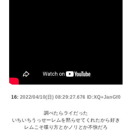
16:
2022/04/10(日) 08:29:27.676 ID:XQ+JanGf0
調べたらライだった
いちいちうっせーレムを黙らせてくれたから好き
レムこそ喋り方とかノリとか不快だろ