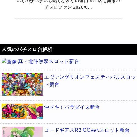
いくのがいまいち熱くなれない理由 42: 名も無きパ
チスロファン 2020/0…
人気のパチスロ台解析
真・北斗無双スロット新台
エヴァンゲリオンフェスティバルスロッ
ト新台
沖ドキ！パラダイス新台
コードギアスR2 CCver.スロット新台