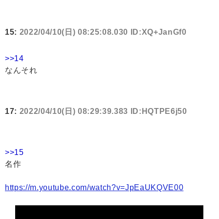
15:
2022/04/10(日) 08:25:08.030 ID:XQ+JanGf0
>>14
なんそれ
17:
2022/04/10(日) 08:29:39.383 ID:HQTPE6j50
>>15
名作
https://m.youtube.com/watch?v=JpEaUKQVE00