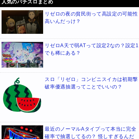
人気のパチスロまとめ
リゼロの夜の貧民街って高設定の可能性
高いんだっけ？
リゼロA天で弱ATって設定2なの？設定1
でも稀にある？
スロ「リゼロ」コンビニスイカは初期撃
破率優遇抽選ってことでいいの？
最近のノーマルAタイプって本当に完全
確率で抽選してるの？ 怪しすぎるんだ