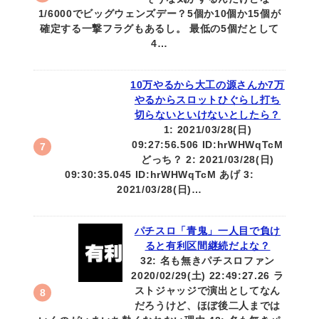
1/6000でビッグウェンズデー？5個か10個か15個が
確定する一撃フラグもあるし。 最低の5個だとして
4…
10万やるから大工の源さんか7万
やるからスロットひぐらし打ち
切らないといけないとしたら？
1: 2021/03/28(日)
09:27:56.506 ID:hrWHWqTcM
どっち？ 2: 2021/03/28(日)
09:30:35.045 ID:hrWHWqTcM あげ 3:
2021/03/28(日)…
パチスロ「青鬼」一人目で負け
ると有利区間継続だよな？
32: 名も無きパチスロファン
2020/02/29(土) 22:49:27.26 ラ
ストジャッジで演出としてなん
だろうけど、ほぼ後二人までは