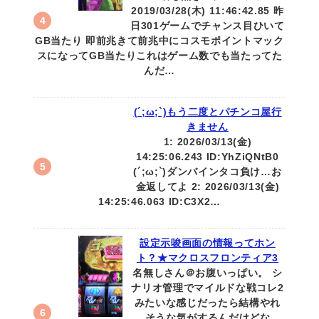
2019/03/28(木) 11:46:42.85 昨
日301ゲームでチャンス目ひいて
GB当たり 即前兆きて前兆中にコスモポイントマック
スになってGB当たりこれはゲーム数でも当たってた
んだ…
(´;ω;`)もう二度とパチンコ屋行
きません
1: 2026/03/13(金)
14:25:06.243 ID:YhZiQNtB0
(´;ω;`)ダンバインタコ負け…お
金返してよ 2: 2026/03/13(金)
14:25:46.063 ID:C3X2…
設定示唆画面の情報ってホン
ト？★マクロスフロンティア3
名無しさん＠お腹いっぱい。 シ
ナリオ管理でマイルドな戦コレ2
みたいな感じだったら結構やれ
そうな気がするんだけどな