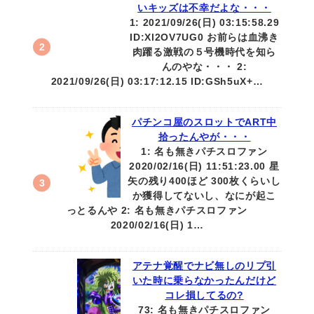
いキッズは不幸だよな・・・
1: 2021/09/26(日) 03:15:58.29
ID:Xl2OV7UG0 お前らは血沸き
肉躍る激戦の５号機時代を知ら
んのやな・・・ 2:
2021/09/26(日) 03:17:12.15 ID:GSh5uX+…
パチンコ屋のスロットでART中
拾ったんやが・・・
1: 名も無きパチスロファン
2020/02/16(日) 11:51:23.00 星
矢の残り400ほど 300枚くらいし
か獲得してないし、なにが起こ
っとるんや 2: 名も無きパチスロファン
2020/02/16(日) 1…
アテナ覚醒でナビ無しのリプ引
いた時に乗らなかったんだけど
コレ損してるの?
73: 名も無きパチスロファン