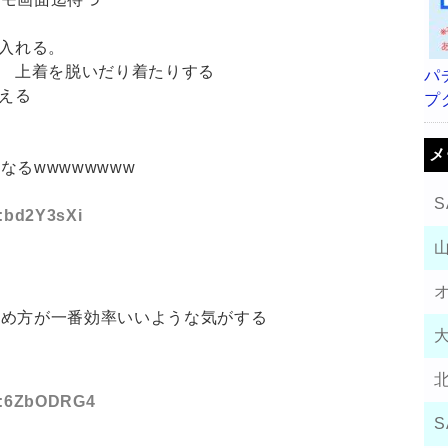
を入れる。
る 上着を脱いだり着たりする
パ
変える
プ
メ
るwwwwwwww
S
D:bd2Y3sXi
攻め方が一番効率いいような気がする
ID:6ZbODRG4
S