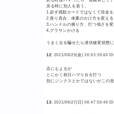
戻る時に別人を装う。
1.必ず残額カードではなくて現金
2.座り具合、体重のかけ方を変え
3.ハンドルの握り方、打つ強さを
4.グラサンかける
うまく台を騙せたら潜伏確変状態にな
12:
2021/06/25(金) 20:03:39.60 I
店にもよるが
とにかく前日ハマり台を打つ
別にジンクスとかではないがこの
13:
2021/06/27(日) 08:47:58.46 