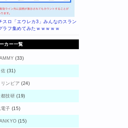
チスロ「エウレカ3」みんなのスラン
グラフ集めてみたｗｗｗｗｗ
ーカー一覧
AMMY
(33)
山佐
(31)
オリンピア
(24)
大都技研
(19)
北電子
(15)
ANKYO
(15)