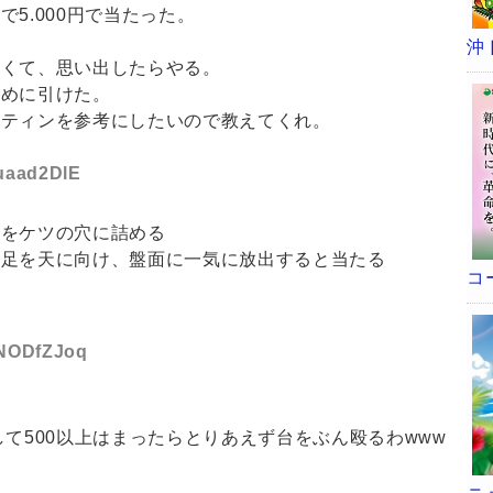
5.000円で当たった。
沖
なくて、思い出したらやる。
早めに引けた。
ーティンを参考にしたいので教えてくれ。
:uaad2DlE
玉をケツの穴に詰める
、足を天に向け、盤面に一気に放出すると当たる
コ
D:NODfZJoq
て500以上はまったらとりあえず台をぶん殴るわwww