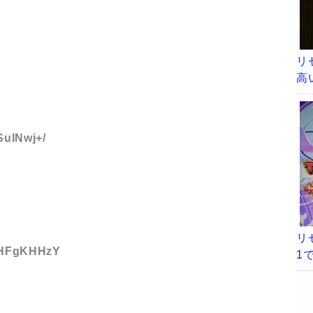
る
リ
高
る
SuINwj+/
リ
D:HFgKHHzY
1