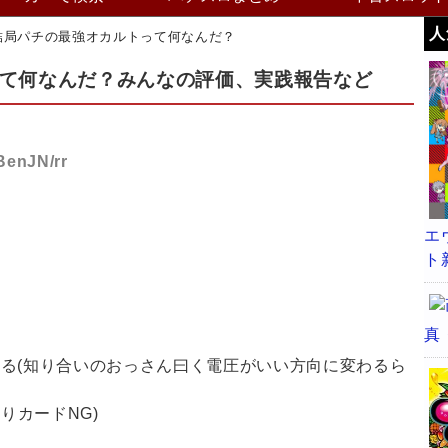
人
結局パチの最強オカルトって何なんだ？
て何なんだ？みんなの評価、実践報告など
BenJN/rr
エ
ト
真
る(知り合いのおっさん曰く電圧がいい方向に変わるら
りカードNG)