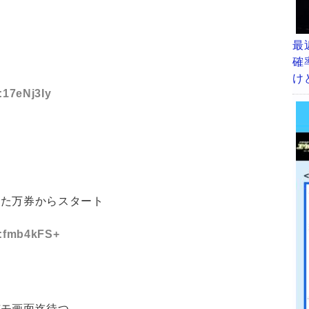
最
確
け
:17eNj3Iy
また万券からスタート
D:fmb4kFS+
デモ画面迄待つ