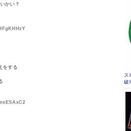
ないかい？
D:HFgKHHzY
えをする
ス
る
破
D:msESAxC2