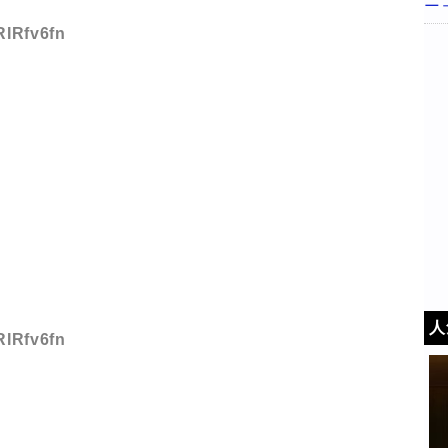
ニ
RIRfv6fn
る
る
人
RIRfv6fn