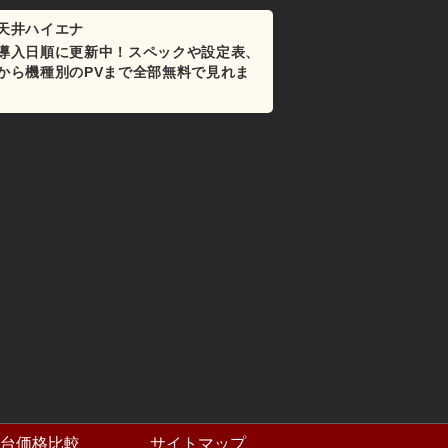
天井ハイエナ
導入日順に更新中！スペックや設定表、
から機種別のPVまで全部無料で見れま
台価格比較
サイトマップ