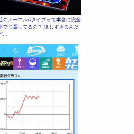
近のノーマルAタイプって本当に完全
率で抽選してるの？ 怪しすぎるんだ
ど…