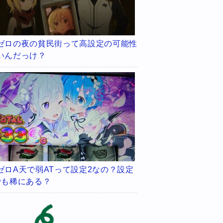
ゼロの夜の貧民街って高設定の可能性
いんだっけ？
ゼロA天で弱ATって設定2なの？設定
でも稀にある？