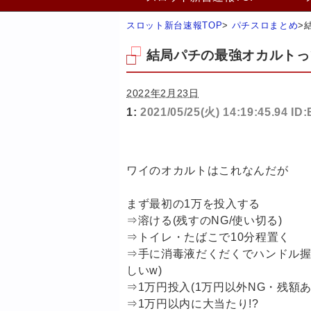
スロット新台速報TOP
>
パチスロまとめ
>
結局パチの最強オカルトっ
2022年2月23日
1:
2021/05/25(火) 14:19:45.94 ID:
ワイのオカルトはこれなんだが
まず最初の1万を投入する
⇒溶ける(残すのNG/使い切る)
⇒トイレ・たばこで10分程置く
⇒手に消毒液だくだくでハンドル握
しいw)
⇒1万円投入(1万円以外NG・残額あ
⇒1万円以内に大当たり!?