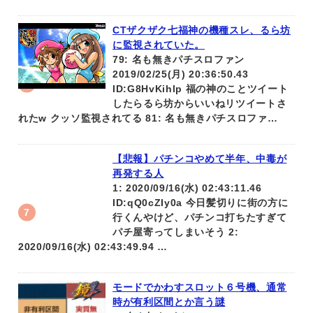
CTザクザク七福神の機種スレ、るら坊
に監視されていた。
79: 名も無きパチスロファン
2019/02/25(月) 20:36:50.43
ID:G8HvKihlp 福の神のことツイート
したらるら坊からいいねリツイートさ
れたw クッソ監視されてる 81: 名も無きパチスロファ…
【悲報】パチンコやめて半年、中毒が
再発する人
1: 2020/09/16(水) 02:43:11.46
ID:qQ0cZIy0a 今日髪切りに街の方に
行くんやけど、パチンコ打ちたすぎて
パチ屋寄ってしまいそう 2:
2020/09/16(水) 02:43:49.94 …
モードでかわすスロット６号機、通常
時が有利区間とか言う謎