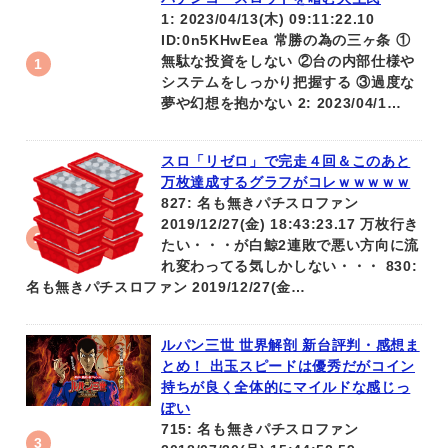
1: 2023/04/13(木) 09:11:22.10
ID:0n5KHwEea 常勝の為の三ヶ条 ①
無駄な投資をしない ②台の内部仕様や
システムをしっかり把握する ③過度な
夢や幻想を抱かない 2: 2023/04/1…
スロ「リゼロ」で完走４回＆このあと
万枚達成するグラフがコレｗｗｗｗｗ
827: 名も無きパチスロファン
2019/12/27(金) 18:43:23.17 万枚行き
たい・・・が白鯨2連敗で悪い方向に流
れ変わってる気しかしない・・・ 830:
名も無きパチスロファン 2019/12/27(金…
ルパン三世 世界解剖 新台評判・感想ま
とめ！ 出玉スピードは優秀だがコイン
持ちが良く全体的にマイルドな感じっ
ぽい
715: 名も無きパチスロファン