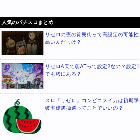
人気のパチスロまとめ
リゼロの夜の貧民街って高設定の可能性
高いんだっけ？
リゼロA天で弱ATって設定2なの？設定1
でも稀にある？
スロ「リゼロ」コンビニスイカは初期撃
破率優遇抽選ってことでいいの？