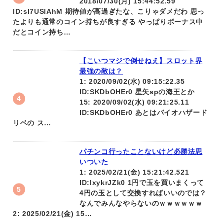
2018/07/30(月) 15:44:52.59
ID:sl7USlAhM 期待値が高過ぎたな、こりゃダメだわ 思っ
たよりも通常のコイン持ちが良すぎる やっぱりボーナス中
だとコイン持ち…
【こいつマジで倒せねえ】スロット界
最強の敵は？
1: 2020/09/02(水) 09:15:22.35
ID:SKDbOHEr0 星矢spの海王とか
15: 2020/09/02(水) 09:21:25.11
ID:SKDbOHEr0 あとはバイオハザード
リベの ス…
パチンコ行ったことないけど必勝法思
いついた
1: 2025/02/21(金) 15:21:42.521
ID:IxykrJZk0 1円で玉を買いまくって
4円の玉として交換すればいいのでは？
なんでみんなやらないのｗｗｗｗｗｗ
2: 2025/02/21(金) 15…