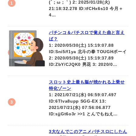
(´；ω；｀) 2: 2025/01/28(火)
21:18:32.278 ID:tfCHx6s10 今月＋
4…
パチンコ＆パチスロで覚えた曲と言え
ば？
1: 2020/05/30(土) 15:19:07.88
ID:Sni5/f1ya 北斗の拳 TOUGHボーイ
2: 2020/05/30(土) 15:19:37.89
ID:ZbY/CJQK0 男花 3: 2020/0…
スロット史上最も脳が焼かれる上乗せ
特化ゾーン
1: 2021/07/21(水) 06:59:07.497
ID:6TIva8upp SGG-EX 13:
2021/07/21(水) 07:56:06.877
ID:sjjGt6o3r >>1 とんでもねえ…
3大なんでこのアニメパチスロにしたん