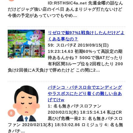
ID:R5THSlC4a.net 先週金曜の話なん
だけどジャグ強い店のイベ日 あんまりジャグ打たないけど
今後の予定があっていつでもやめ…
リゼロで鯨97%1戦負けしたんだけどよ
くある事なの？
59: スロパチℤ 2019/09/15(日)
19:23:14.63 初期60%って高設定の期
待あるんかね？ 500Gで強ATだったり
有利区間3ループ位を2回程したり 200
負け2回後にA天負けで辞めたけど この間に2…
パチンコ・パチスロ台でエンディング
やラスボスにたどり着くの難しい台あ
げてけw
1: 名も無きパチスロファン
2020/02/13(木) 18:15:14.14 私はCR
黒ひげ危機一発2 3: 名も無きパチスロ
ファン 2020/02/13(木) 18:53:02.86 ロミジュリ 4: 名も無
きパチ…