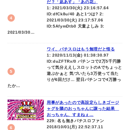
だ？「凪あす」「あの花」
1: 2021/03/30(火) 23:16:57.64
ID:dfCk8u/40 あと1つは? 2:
2021/03/30(火) 23:17:57.06
ID:5AfymDtb0 天童よしみ 3:
2021/03/30…
ワイ、パチスロはもう無理だと悟る
1: 2020/11/13(金) 01:38:30.97
ID:duZFTRx/0 パチンコで2万5千円勝
って気分ええしスロットのAでちょっと
遊ぶかぁと 気づいたら3万使って当た
りが6回だけ… 翌日パチンコで4万勝っ
たか…
用事があったので高設定らしきゴージ
ャグを隣のおっちゃんに譲った結果
おっちゃん、すまねぇ…
229: 名も無きパチスロファン
2018/10/01(月) 22:52:37.11