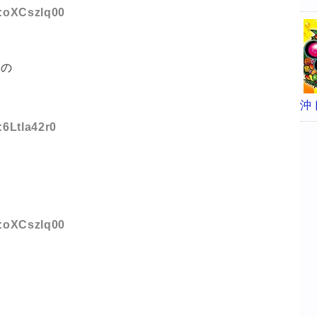
D:oXCszlq00
なの
沖
:6Ltla42r0
D:oXCszlq00