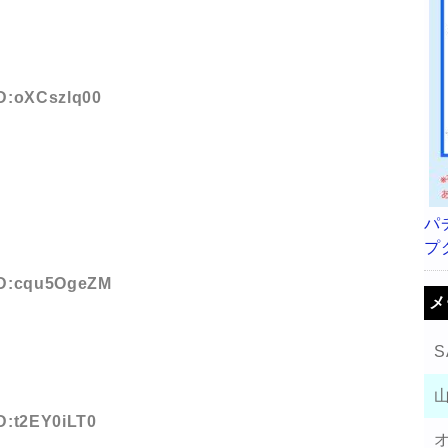
ID:oXCszlq00
パ
プ
 ID:cqu5OgeZM
メ
S
ID:t2EY0iLT0