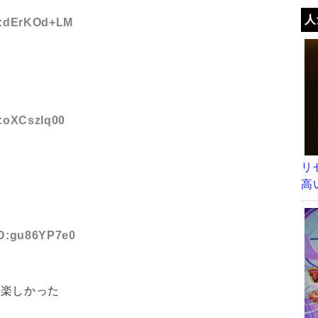
人
ID:dErKOd+LM
D:oXCszlq00
リ
高
 ID:gu86YP7e0
ゃ楽しかった