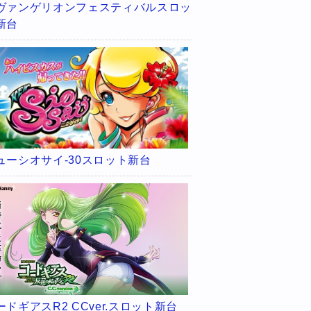
ヴァンゲリオンフェスティバルスロッ
新台
ューシオサイ-30スロット新台
ードギアスR2 CCver.スロット新台