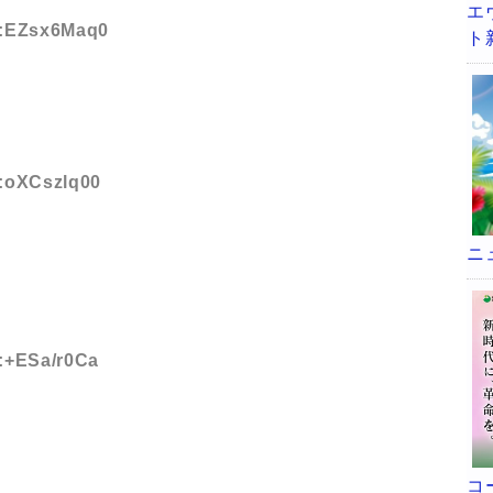
エ
ID:EZsx6Maq0
ト
D:oXCszlq00
ニ
D:+ESa/r0Ca
コ