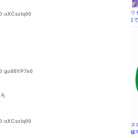
リ
ID:oXCszlq00
1
 ID:gu86YP7e0
てろ
ID:oXCszlq00
ス
破