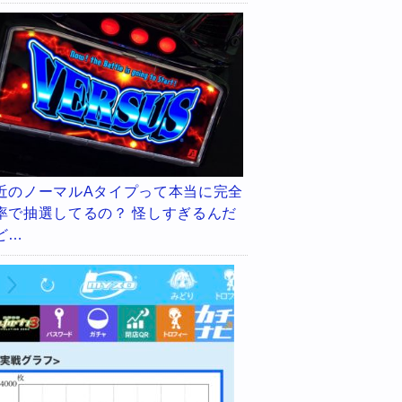
近のノーマルAタイプって本当に完全
率で抽選してるの？ 怪しすぎるんだ
ど…