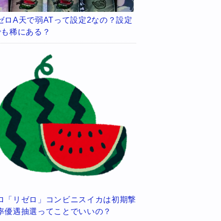
ゼロA天で弱ATって設定2なの？設定
でも稀にある？
ロ「リゼロ」コンビニスイカは初期撃
率優遇抽選ってことでいいの？