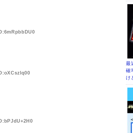
 ID:6mRpbbDU0
最
確
ID:oXCszlq00
け
 ID:bPJdU+2H0