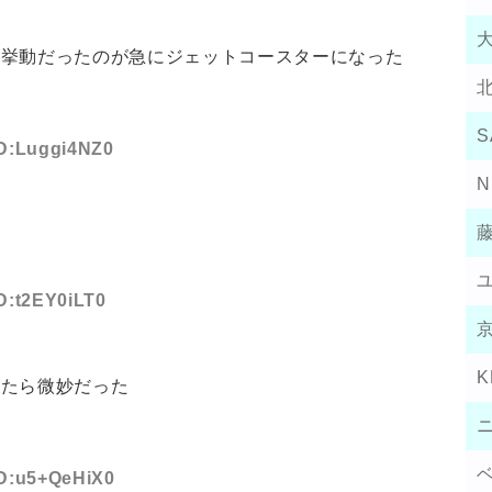
定挙動だったのが急にジェットコースターになった
S
ID:Luggi4NZ0
N
ID:t2EY0iLT0
K
見たら微妙だった
ID:u5+QeHiX0