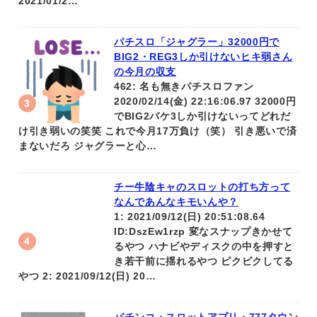
2021/01/2…
パチスロ「ジャグラー」32000円で
BIG2・REG3しか引けないヒキ弱さん
の今月の収支
462: 名も無きパチスロファン
2020/02/14(金) 22:16:06.97 32000円
でBIG2バケ3しか引けないってどれだ
け引き弱いの笑笑 これで今月17万負け（笑） 引き悪いで済
まないだろ ジャグラーと心…
チー牛陰キャのスロットの打ち方って
なんであんなキモいんや？
1: 2021/09/12(日) 20:51:08.64
ID:DszEw1rzp 変なスナップきかせて
るやつ ハナビやディスクの中を押すと
き若干前に揺れるやつ ピクピクしてる
やつ 2: 2021/09/12(日) 20…