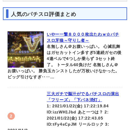
人気のパチスロ評価まとめ
いやー一撃８０００枚出たわｗ☆パチ
スロ牙狼～守りし者～
名無しさん＠お腹いっぱい。 心滅乱舞
はガセカットイン多すぎ5連続ガセの後
4連ベルで4つしか乗らず 3セット終
了。 トータル60負けだ 名無しさん＠
お腹いっぱい。 勝負玉カンストしたが万枚いけなかった。
ビッグ引けなすぎ‥‥…
三大ガチで脳汁がでるパチスロの演出
「フリーズ」「下パネ消灯」
1: 2021/01/22(金) 17:22:19.84
ID:izzWH1Jbd あと一つは？ 2:
2021/01/22(金) 17:22:43.05
ID:tFy4sCpJM リールロック 3: