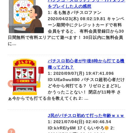
パチンコ・スロットアプリ・777タウン
をプレイした人の感想
1: 名も無きパチスロファン
2020/04/23(木) 08:02:19.81 キャンペ
ーン期間中にクレジットカードで有料
会員をすると、 有料会員登録日から30
日間無料で有料エリアにて遊べます！ 30日以内に無料会員
に…
パチスロ初心者が午後8時から打てる機
種ってどれ？
1: 2020/09/07(月) 19:47:41.096
ID:UEa0wu8B0 パチスロ超初心者だけ
ど今から何打てる？ リゼロとまど3し
かうったことない！ 閉店が11時半 さ
ぁ今からでも打てる台を教えてくれ 2: …
J民がパチスロ初めて打った年齢ｗｘｗ
1: 2021/07/04(日) 02:40:46.54
ID:k/rRE/y6M 17くらいやろ
2: