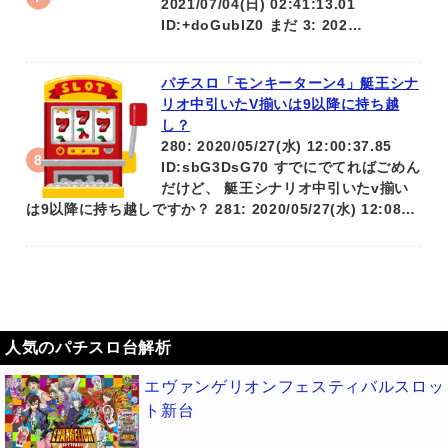
2021/07/04(日) 02:41:13.01
ID:+doGublZ0 まだ 3: 202…
パチスロ「モンキーターン4」艇王シナ
リオ中引いたV揃いは9以降に持ち越
し？
280: 2020/05/27(水) 12:00:37.85
ID:sbG3DsG70 すでにでてればごめん
だけど、 艇王シナリオ中引いたv揃い
は9以降に持ち越しですか？ 281: 2020/05/27(水) 12:08…
人気のパチスロ台解析
エヴァンゲリオンフェスティバルスロッ
ト新台