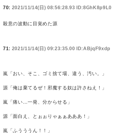
70:
2021/11/14(日) 08:56:28.93 ID:8GhK8p9L0
殺意の波動に目覚めた源
71:
2021/11/14(日) 09:23:35.00 ID:ABjqF9xdp
嵐「おい、そこ、ゴミ捨て場、違う、汚い。」
源「俺は棄てるぜ！邪魔する奴は許さねえ！」
嵐「痛い…一発、分からせる」
源「面白え、とぉぉりゃぁぁあああ！」
嵐「ふうううん！！」