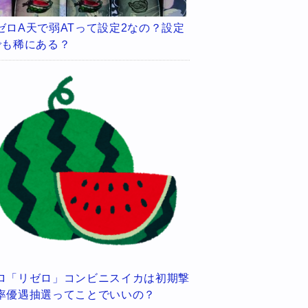
ゼロA天で弱ATって設定2なの？設定
でも稀にある？
ロ「リゼロ」コンビニスイカは初期撃
率優遇抽選ってことでいいの？