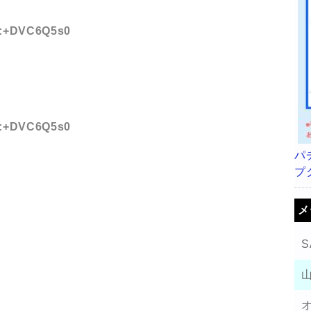
ID:+DVC6Q5s0
ID:+DVC6Q5s0
パ
プ
メ
S