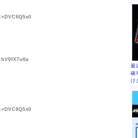
ID:+DVC6Q5s0
D:bV9fX7u6a
最
確
け
ID:+DVC6Q5s0