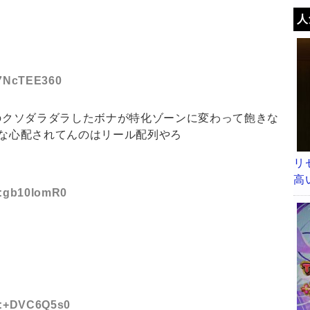
人
D:7NcTEE360
Tのクソダラダラしたボナが特化ゾーンに変わって飽きな
しな心配されてんのはリール配列やろ
リ
高
ID:gb10lomR0
ID:+DVC6Q5s0