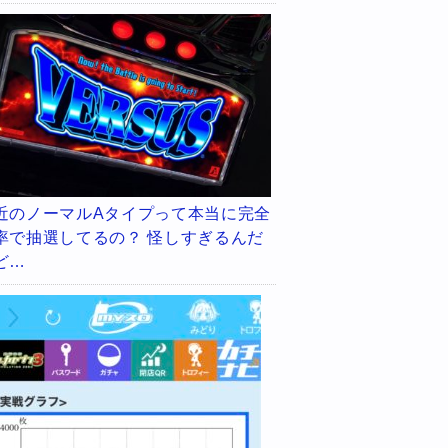
近のノーマルAタイプって本当に完全
率で抽選してるの？ 怪しすぎるんだ
ど…