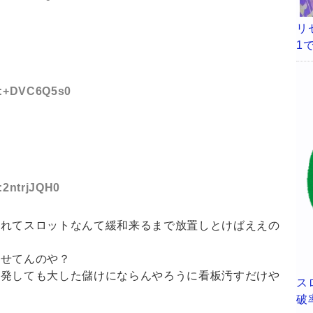
リ
1
ID:+DVC6Q5s0
D:2ntrjJQH0
入れてスロットなんて緩和来るまで放置しとけばええの
させてんのや？
開発しても大した儲けにならんやろうに看板汚すだけや
ス
破