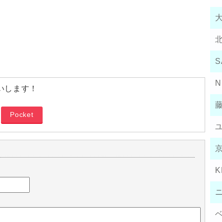
S
N
いします！
Pocket
K