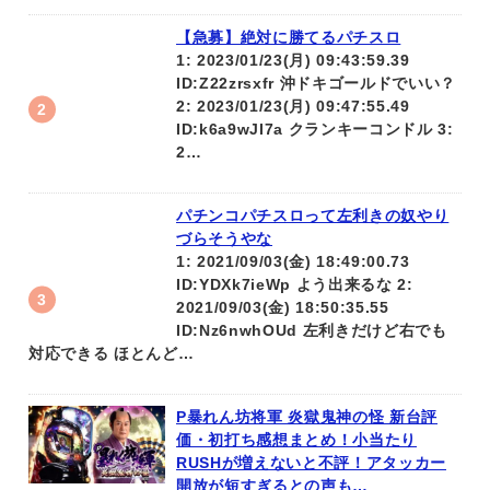
【急募】絶対に勝てるパチスロ
1: 2023/01/23(月) 09:43:59.39
ID:Z22zrsxfr 沖ドキゴールドでいい？
2: 2023/01/23(月) 09:47:55.49
ID:k6a9wJI7a クランキーコンドル 3:
2…
パチンコパチスロって左利きの奴やり
づらそうやな
1: 2021/09/03(金) 18:49:00.73
ID:YDXk7ieWp よう出来るな 2:
2021/09/03(金) 18:50:35.55
ID:Nz6nwhOUd 左利きだけど右でも
対応できる ほとんど…
P暴れん坊将軍 炎獄鬼神の怪 新台評
価・初打ち感想まとめ！小当たり
RUSHが増えないと不評！アタッカー
開放が短すぎるとの声も…