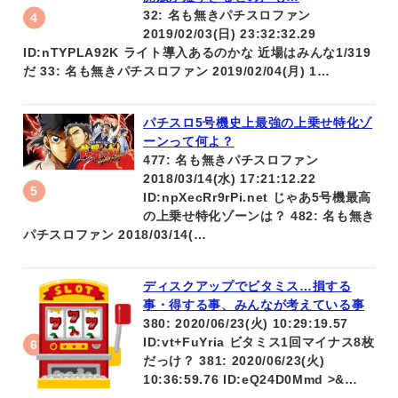
32: 名も無きパチスロファン
2019/02/03(日) 23:32:32.29
ID:nTYPLA92K ライト導入あるのかな 近場はみんな1/319
だ 33: 名も無きパチスロファン 2019/02/04(月) 1…
パチスロ5号機史上最強の上乗せ特化ゾ
ーンって何よ？
477: 名も無きパチスロファン
2018/03/14(水) 17:21:12.22
ID:npXecRr9rPi.net じゃあ5号機最高
の上乗せ特化ゾーンは？ 482: 名も無き
パチスロファン 2018/03/14(…
ディスクアップでビタミス…損する
事・得する事、みんなが考えている事
380: 2020/06/23(火) 10:29:19.57
ID:vt+FuYria ビタミス1回マイナス8枚
だっけ？ 381: 2020/06/23(火)
10:36:59.76 ID:eQ24D0Mmd >&…