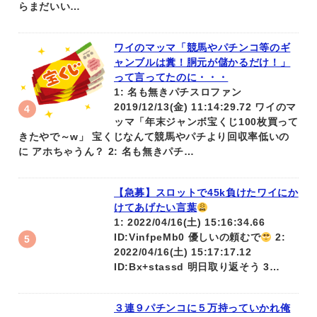
らまだいい…
ワイのマッマ「競馬やパチンコ等のギ
ャンブルは糞！胴元が儲かるだけ！」
って言ってたのに・・・
1: 名も無きパチスロファン
2019/12/13(金) 11:14:29.72 ワイのマ
ッマ「年末ジャンボ宝くじ100枚買って
きたやで～w」 宝くじなんて競馬やパチより回収率低いの
に アホちゃうん？ 2: 名も無きパチ…
【急募】スロットで45k負けたワイにか
けてあげたい言葉
1: 2022/04/16(土) 15:16:34.66
ID:VinfpeMb0 優しいの頼むで
2:
2022/04/16(土) 15:17:17.12
ID:Bx+stassd 明日取り返そう 3…
３連９パチンコに５万持っていかれ俺