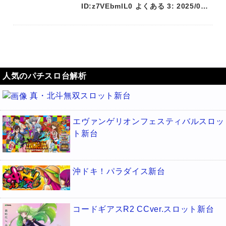
ID:z7VEbmlL0 よくある 3: 2025/0…
人気のパチスロ台解析
真・北斗無双スロット新台
エヴァンゲリオンフェスティバルスロッ
ト新台
沖ドキ！パラダイス新台
コードギアスR2 CCver.スロット新台