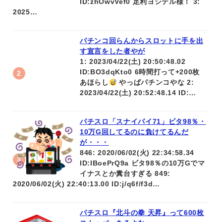
ID:zhOwvVef0 足利ヨシテル様！ 3:
2025…
パチンコ回らんからスロットに手を出
す宣言をした者やが
1: 2023/04/22(土) 20:50:48.02
ID:BO3dqKto0 6時間打って+200枚
あほらし
やっぱパチンコやな 2:
2023/04/22(土) 20:52:48.14 ID:…
パチスロ「スナイパイ71」ビタ98％・
10万G回してるのに負けてるんだ
が・・・
846: 2020/06/02(火) 22:34:58.34
ID:IBoePrQ9a ビタ98％の10万Gでマ
イナスとか糞台すぎる 849:
2020/06/02(火) 22:40:13.00 ID:j/q6f/f3d…
パチスロ『北斗の拳 天昇』って600枚