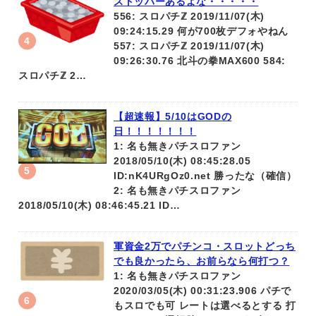
ストッパーあるよな・・・・・
556: スロパチℤ 2019/11/07(木)
09:24:15.29 何が700枚デフォやねん
557: スロパチℤ 2019/11/07(木)
09:26:30.76 北斗の拳MAX600 584:
スロパチℤ 2…
【超速報】5/10はGODの
日！！！！！！！
1: 名も無きパチスロファン
2018/05/10(木) 08:45:28.05
ID:nK4URgOz0.net 勝ったな（確信）
2: 名も無きパチスロファン
2018/05/10(木) 08:46:45.21 ID…
軍資金2万でパチンコ・スロットどっち
でも良かったら、お前らなら何打つ？
1: 名も無きパチスロファン
2020/03/05(木) 00:31:23.906 パチで
もスロでも可 レートは選べるとする 打