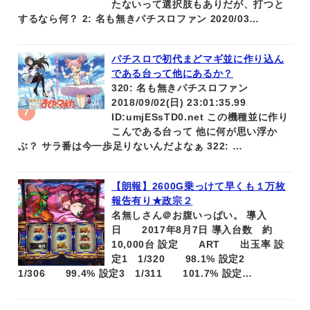
たないって選択肢もありだが、打つと
するなら何？ 2: 名も無きパチスロファン 2020/03…
パチスロで初代まどマギ並に作り込ん
である台って他にあるか？
320: 名も無きパチスロファン
2018/09/02(日) 23:01:35.99
ID:umjESsTD0.net この機種並に作り
こんである台って 他に何が思い浮か
ぶ？ サラ番は今一歩足りないんだよなぁ 322: …
【朗報】2600G乗っけて早くも１万枚
報告有り★政宗２
名無しさん＠お腹いっぱい。 導入
日 2017年8月7日 導入台数 約
10,000台 設定 ART 出玉率 設
定1 1/320 98.1% 設定2
1/306 99.4% 設定3 1/311 101.7% 設定…