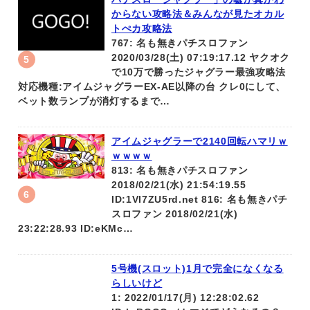
からない攻略法＆みんなが見たオカル
トぺカ攻略法
767: 名も無きパチスロファン
2020/03/28(土) 07:19:17.12 ヤクオク
で10万で勝ったジャグラー最強攻略法
対応機種:アイムジャグラーEX‐AE以降の台 クレ0にして、
ベット数ランプが消灯するまで…
アイムジャグラーで2140回転ハマリｗ
ｗｗｗｗ
813: 名も無きパチスロファン
2018/02/21(水) 21:54:19.55
ID:1VI7ZU5rd.net 816: 名も無きパチ
スロファン 2018/02/21(水)
23:22:28.93 ID:eKMc…
5号機(スロット)1月で完全になくなる
らしいけど
1: 2022/01/17(月) 12:28:02.62