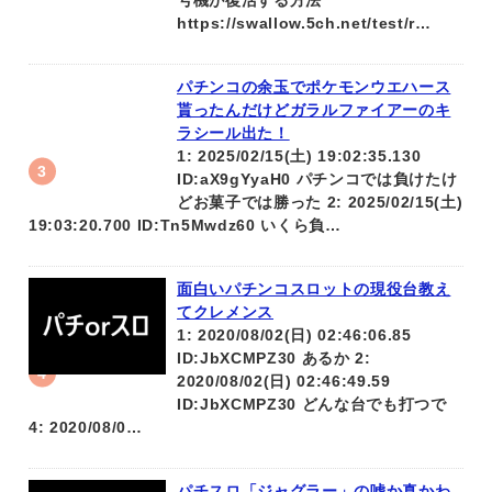
号機が復活する方法
https://swallow.5ch.net/test/r…
パチンコの余玉でポケモンウエハース
貰ったんだけどガラルファイアーのキ
ラシール出た！
1: 2025/02/15(土) 19:02:35.130
ID:aX9gYyaH0 パチンコでは負けたけ
どお菓子では勝った 2: 2025/02/15(土)
19:03:20.700 ID:Tn5Mwdz60 いくら負…
面白いパチンコスロットの現役台教え
てクレメンス
1: 2020/08/02(日) 02:46:06.85
ID:JbXCMPZ30 あるか 2:
2020/08/02(日) 02:46:49.59
ID:JbXCMPZ30 どんな台でも打つで
4: 2020/08/0…
パチスロ「ジャグラー」の嘘か真かわ