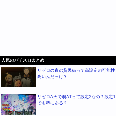
人気のパチスロまとめ
リゼロの夜の貧民街って高設定の可能性
高いんだっけ？
リゼロA天で弱ATって設定2なの？設定1
でも稀にある？