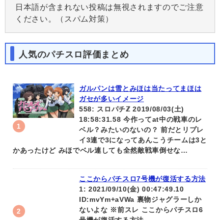
日本語が含まれない投稿は無視されますのでご注意
ください。（スパム対策）
人気のパチスロ評価まとめ
ガルパンは雪とみほは当たってまほは
ガセが多いイメージ
558: スロパチℤ 2019/08/03(土)
18:58:31.58 今作ってat中の戦車のレ
ベル？みたいのないの？ 前だとリプレ
イ3連で3になってあんこうチームは3と
かあったけど みほでベル連しても全然敵戦車倒せな…
ここからパチスロ7号機が復活する方法
1: 2021/09/10(金) 00:47:49.10
ID:mvYm+aVWa 裏物ジャグラーしか
ないよな ※前スレ ここからパチスロ6