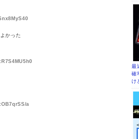
D:Snx8MyS40
によかった
ID:R7S4MU5h0
最
確
け
D:OB7qrSS/a