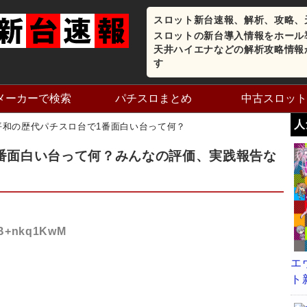
スロット新台速報、解析、攻略、
スロットの新台導入情報をホール
天井ハイエナなどの解析攻略情報
す
メーカーで検索
パチスロまとめ
中古スロット
人
平和の歴代パチスロ台で1番面白い台って何？
番面白い台って何？みんなの評価、実践報告な
D:B+nkq1KwM
エ
ト