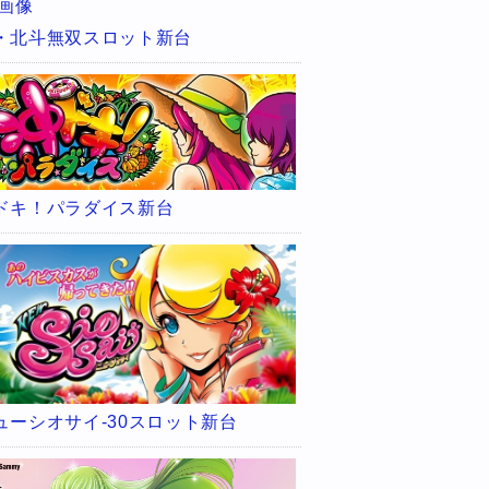
・北斗無双スロット新台
ドキ！パラダイス新台
ューシオサイ-30スロット新台