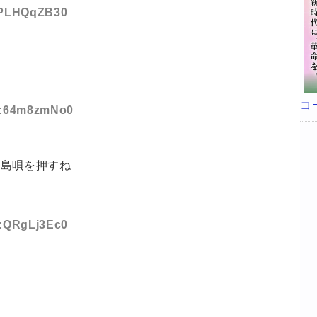
D:PLHQqZB30
コ
ID:64m8zmNo0
台島唄を押すね
D:QRgLj3Ec0