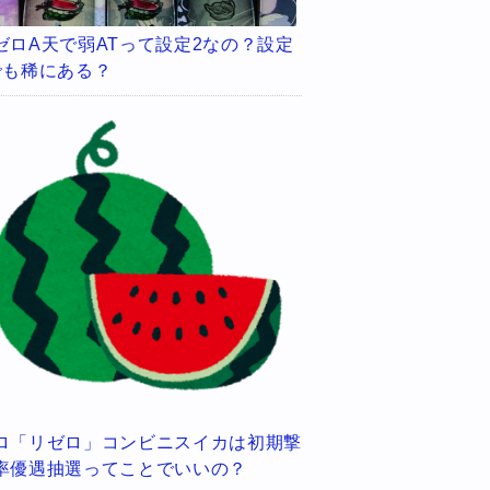
ゼロA天で弱ATって設定2なの？設定
でも稀にある？
ロ「リゼロ」コンビニスイカは初期撃
率優遇抽選ってことでいいの？