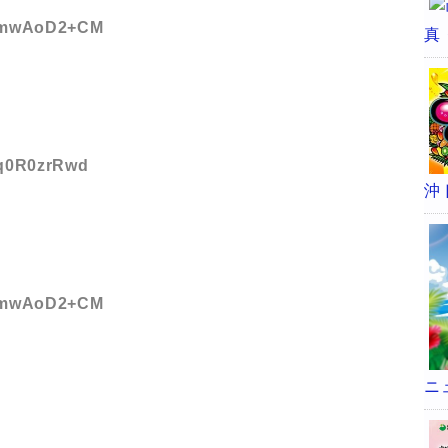
ID:mwAoD2+CM
真
D:q0R0zrRwd
沖
ID:mwAoD2+CM
ニ