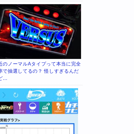
近のノーマルAタイプって本当に完全
率で抽選してるの？ 怪しすぎるんだ
ど…