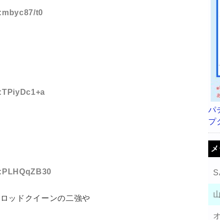
D:mbyc87/t0
D:TPiyDc1+a
パ
プ
メ
ID:PLHQqZB30
S
トロッドクイーンの二強や