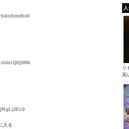
人
ID:64m8zmNo0
ID:obbzQtQWM
リ
高
:QRgLj3Ec0
に入る