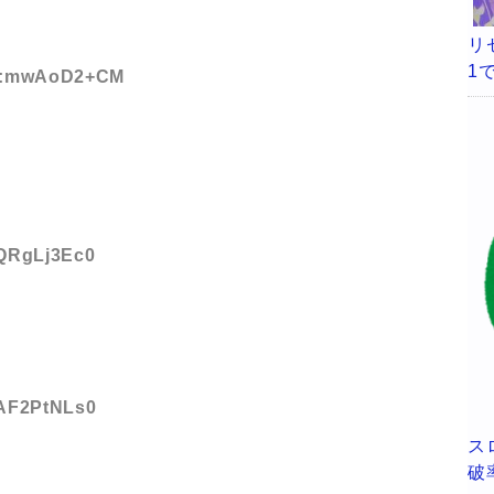
リ
1
 ID:mwAoD2+CM
:QRgLj3Ec0
:AF2PtNLs0
ス
破