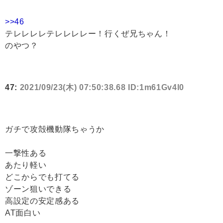
>>46
テレレレレテレレレレー！行くぜ兄ちゃん！
のやつ？
47:
2021/09/23(木) 07:50:38.68 ID:1m61Gv4l0
ガチで攻殻機動隊ちゃうか
一撃性ある
あたり軽い
どこからでも打てる
ゾーン狙いできる
高設定の安定感ある
AT面白い