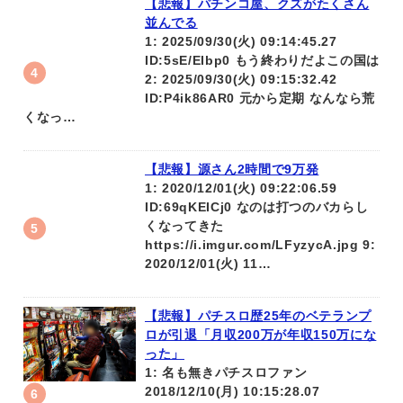
【悲報】パチンコ屋、クズがたくさん
並んでる
1: 2025/09/30(火) 09:14:45.27
ID:5sE/EIbp0 もう終わりだよこの国は
2: 2025/09/30(火) 09:15:32.42
ID:P4ik86AR0 元から定期 なんなら荒
くなっ…
【悲報】源さん2時間で9万発
1: 2020/12/01(火) 09:22:06.59
ID:69qKEICj0 なのは打つのバカらし
くなってきた
https://i.imgur.com/LFyzycA.jpg 9:
2020/12/01(火) 11…
【悲報】パチスロ歴25年のベテランプ
ロが引退「月収200万が年収150万にな
った」
1: 名も無きパチスロファン
2018/12/10(月) 10:15:28.07