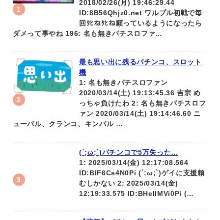
2018/02/26(月) 19:46:29.44
ID:8B56Qhjz0.net ワルプル初戦で毎
回ﾀﾋねﾀﾋね願っているようになったら
ダメって事やね 196: 名も無きパチスロファ…
最も思い出に残るパチンコ、スロット
機
1: 名も無きパチスロファン
2020/03/14(土) 19:13:45.36 吉宗 め
っちゃ負けたわ 2: 名も無きパチスロフ
ァン 2020/03/14(土) 19:14:46.60 ニ
ューパル、クランコ、キンパル …
(´;ω;`)パチンコで5万失った…
1: 2025/03/14(金) 12:17:08.564
ID:BIF6Cs4N0Pi (´;ω;`)ゲイに支援頼
むしかない 2: 2025/03/14(金)
12:19:33.575 ID:BHeIIMVi0Pi (…