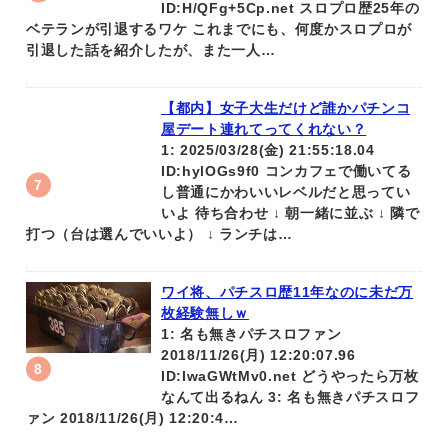
ID:H/QFg+5Cp.net スロプロ歴25年の
ベテランが引退するワケ これまでにも、何度かスロプロが
引退した話を紹介したが、また一人…
【都内】女子大生だけど誰かパチンコ
屋デート連れてってくれない？
1: 2025/03/28(金) 21:55:18.04
ID:hylOGs9f0 コンカフェで働いてる
し普通にかわいいレベルだと思ってい
いよ 待ち合わせ ↓ 朝一緒に並ぶ ↓ 隣で
打つ（台は選んでいいよ） ↓ ランチは…
ワイ将、パチスロ歴11年なのに未だ万
枚経験無しｗ
1: 名も無きパチスロファン
2018/11/26(月) 12:20:07.96
ID:IwaGWtMv0.net どうやったら万枚
なんて出るねん 3: 名も無きパチスロフ
ァン 2018/11/26(月) 12:20:4…