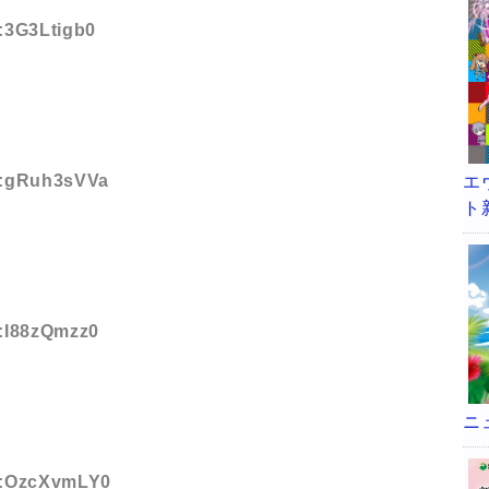
D:3G3Ltigb0
ID:gRuh3sVVa
エ
ト
D:I88zQmzz0
ニ
ID:OzcXvmLY0