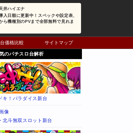
天井ハイエナ
導入日順に更新中！スペックや設定表、
から機種別のPVまで全部無料で見れま
台価格比較
サイトマップ
気のパチスロ台解析
ドキ！パラダイス新台
・北斗無双スロット新台