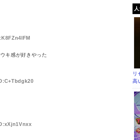
人
ID:K8FZn4IFM
キウキ感が好きやった
リ
高
 ID:C+Tbdgk20
ID:xXjn1Vnxx