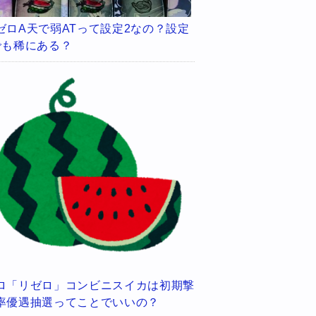
ゼロA天で弱ATって設定2なの？設定
でも稀にある？
ロ「リゼロ」コンビニスイカは初期撃
率優遇抽選ってことでいいの？