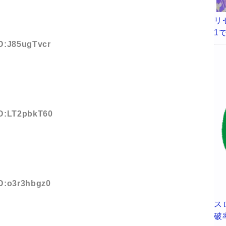
リ
1
ID:J85ugTvcr
ID:LT2pbkT60
ID:o3r3hbgz0
ス
破