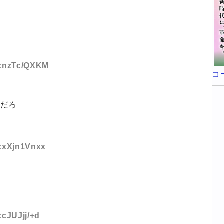
ID:nzTc/QXKM
コ
いだろ
D:xXjn1Vnxx
:cJUJjj/+d