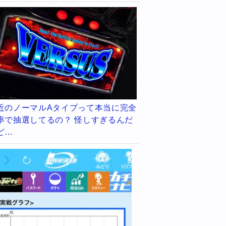
近のノーマルAタイプって本当に完全
率で抽選してるの？ 怪しすぎるんだ
ど…