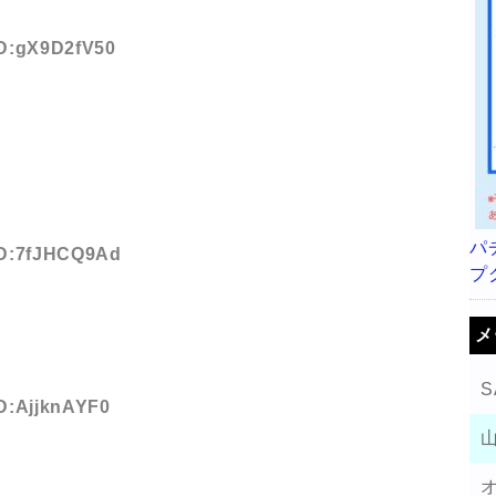
ID:gX9D2fV50
パ
 ID:7fJHCQ9Ad
プ
メ
S
ID:AjjknAYF0