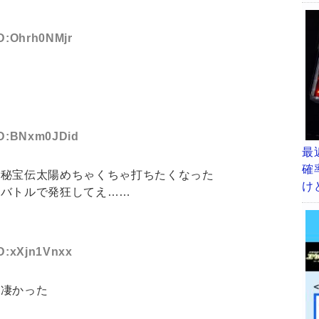
ID:Ohrh0NMjr
 ID:BNxm0JDid
最
確
の秘宝伝太陽めちゃくちゃ打ちたくなった
け
スバトルで発狂してえ……
ID:xXjn1Vnxx
も凄かった