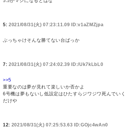
5.5がマシになるとはな
5:
2021/08/31(火) 07:23:11.09 ID:v1aZMZjpa
ぶっちゃけそんな勝てない台ばっか
7:
2021/08/31(火) 07:24:02.39 ID:/Uk7kLbL0
>>5
重要なのは夢が見れて楽しいか否かよ
6号機は夢もないし低設定はひたすらジワジワ死んでいく
だけや
12:
2021/08/31(火) 07:25:53.63 ID:GOjc4wAn0