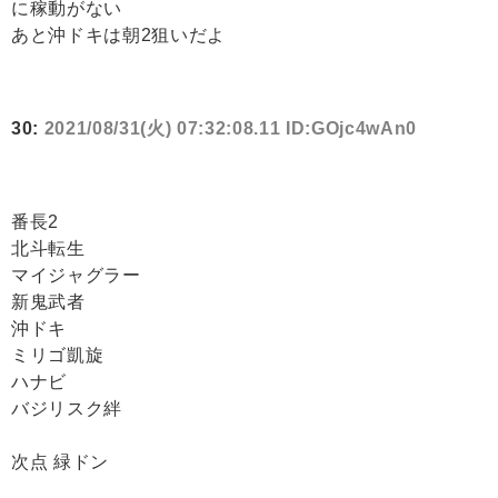
に稼動がない
あと沖ドキは朝2狙いだよ
30:
2021/08/31(火) 07:32:08.11 ID:GOjc4wAn0
番長2
北斗転生
マイジャグラー
新鬼武者
沖ドキ
ミリゴ凱旋
ハナビ
バジリスク絆
次点 緑ドン