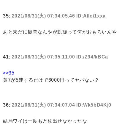
35:
2021/08/31(火) 07:34:05.46 ID:AlIo/1xxa
あと未だに疑問なんやが凱旋って何がおもろいんや
41:
2021/08/31(火) 07:35:11.00 ID:/Z94/kBCa
>>35
黄7が5連するだけで6000円ってヤバない？
36:
2021/08/31(火) 07:34:07.04 ID:Wk5bD4Kj0
結局ワイは一度も万枚出せなかったな