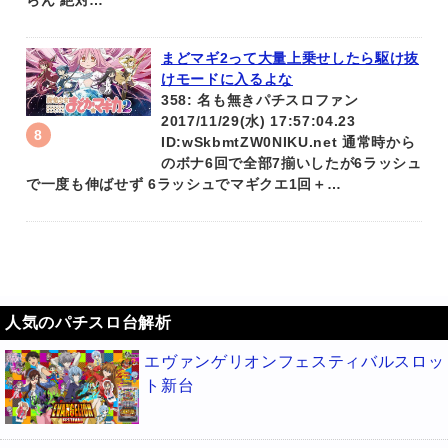
らん 絶対…
まどマギ2って大量上乗せしたら駆け抜
けモードに入るよな
358: 名も無きパチスロファン
2017/11/29(水) 17:57:04.23
ID:wSkbmtZW0NIKU.net 通常時から
のボナ6回で全部7揃いしたが6ラッシュ
で一度も伸ばせず 6ラッシュでマギクエ1回＋…
人気のパチスロ台解析
エヴァンゲリオンフェスティバルスロッ
ト新台