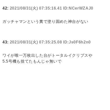
42:
2021/08/31(火) 07:35:16.41 ID:NCerWZAJ0
ガッチャマンという糞で塗り固めた神台がない
43:
2021/08/31(火) 07:35:25.08 ID:Js0F6h2n0
ワイが唯一万枚出した台がトータルイクリプスや
5.5号機も捨てたもんじゃ無いで