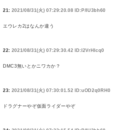
21:
2021/08/31(火) 07:29:20.08 ID:P/lU3bh60
エウレカ2はなんか違う
22:
2021/08/31(火) 07:29:30.42 ID:I2VrHIcq0
DMC3無いとかニワカか？
23:
2021/08/31(火) 07:30:01.52 ID:uOD2q0RH0
ドラグナーやぞ仮面ライダーやぞ