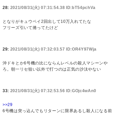
28:
2021/08/31(火) 07:31:54.38 ID:bT54pchVa
となりがキュウベイ2回出して10万入れてたな
フリーズ引いて捲ってたけど
29:
2021/08/31(火) 07:32:03.57 ID:OR4Y97Wja
沖ドキとか6号機の比にならんレベルの殺人マシーンや
ろ。朝一リセ狙い以外で打つのは正気の沙汰やない
33:
2021/08/31(火) 07:32:53.56 ID:GOjc4wAn0
>>29
6号機は突っ込んでもリターンに限界あるし殺人になる前