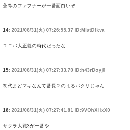
蒼穹のファフナーが一番面白いぞ
14:
2021/08/31(火) 07:26:55.37 ID:MlstDfkva
ユニバ大正義の時代だったな
15:
2021/08/31(火) 07:27:33.70 ID:h43rDoyj0
初代まどマギなんて番長２のまるパクリじゃん
16:
2021/08/31(火) 07:27:41.81 ID:9VOhXHxX0
サクラ大戦3が一番や