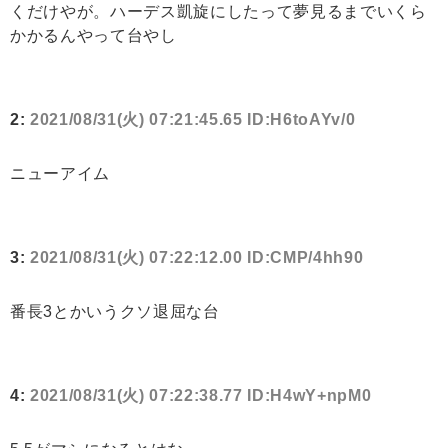
くだけやが。ハーデス凱旋にしたって夢見るまでいくら
かかるんやって台やし
2:
2021/08/31(火) 07:21:45.65 ID:H6toAYv/0
ニューアイム
3:
2021/08/31(火) 07:22:12.00 ID:CMP/4hh90
番長3とかいうクソ退屈な台
4:
2021/08/31(火) 07:22:38.77 ID:H4wY+npM0