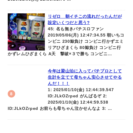
リゼロ 朝イチこの流れだったんだが
設定いくつだと思う?
45: 名も無きパチスロファン
2019/05/06(月) 12:47:34.55 朝いちコ
ンビニ 230鯨負け コンビニ行かずエミ
リアひざまくら 80鯨負け コンビニ行
かずレムひざまくら A天 撃破×３で勝ち コンビニ…
今年は梁山泊に入ってパチプロとして
生計を立てて母ちゃん安心させてやる
んだ！！！
1: 2025/01/10(金) 12:44:39.547
ID:JLkOZrped がんばるぞ 2:
2025/01/10(金) 12:44:59.538
ID:JLkOZrped お前らも母ちゃん泣かせんなよ 3: …