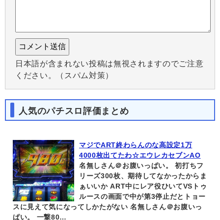
日本語が含まれない投稿は無視されますのでご注意
ください。（スパム対策）
人気のパチスロ評価まとめ
マジでART終わらんのな高設定1万
4000枚出てたわ☆エウレカセブンAO
名無しさん＠お腹いっぱい。 初打ちフ
リーズ300枚、期待してなかったからま
ぁいいか ART中にレア役ひいてVSトゥ
ルースの画面で中が第3停止だとトョー
スに見えて気になってしかたがない 名無しさん＠お腹いっ
ぱい。 一撃80…