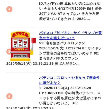
ID:7IxYFYaH0 止めたいのに止めれな
い 今日もリゼロで4万1000円負け 多分
20万ぐらいAT入ってない そろそろ破
産が近づいてきたわ 2: 2020/…
パチスロ「沖ドキ2」サイドランプが黄
色の台を狙えばいい？
52: 名も無きパチスロファン
2020/05/19(火) 12:37:34.85 サイドラ
ンプ黄色の台を打てばいいのか？ 82:
名も無きパチスロファン
2020/05/19(火) 23:35:21.29 黄ばんだラン…
パチンコ、スロットやる女って無条件
に屑だよな？
1: 2020/11/03(火) 22:12:25.29
ID:7Uh6vTt90 今の時代パチンコ、ス
ロットする男も屑だが 女は遥かにヤバ
い屑しかいないよ。 18:
2020/11/03(火) 22:33:52.79 …