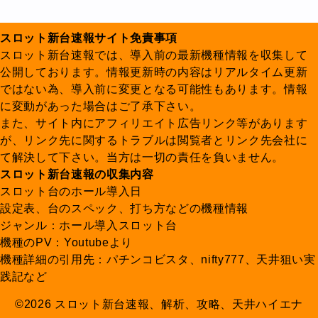
スロット新台速報サイト免責事項
スロット新台速報では、導入前の最新機種情報を収集して
公開しております。情報更新時の内容はリアルタイム更新
ではない為、導入前に変更となる可能性もあります。情報
に変動があった場合はご了承下さい。
また、サイト内にアフィリエイト広告リンク等があります
が、リンク先に関するトラブルは閲覧者とリンク先会社に
て解決して下さい。当方は一切の責任を負いません。
スロット新台速報の収集内容
スロット台のホール導入日
設定表、台のスペック、打ち方などの機種情報
ジャンル：ホール導入スロット台
機種のPV：Youtubeより
機種詳細の引用先：パチンコビスタ、nifty777、天井狙い実
践記など
©2026 スロット新台速報、解析、攻略、天井ハイエナ