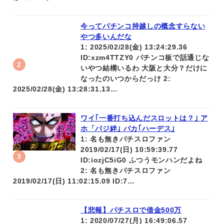
今ってパチンコ持越しの概念すらない
やつ多いんだな
1: 2025/02/28(金) 13:24:29.36
ID:xzm4TTZY0 パチンコ板で話通じな
いやつ結構いるわ 大阪と大分？だけに
なったのいつからだっけ 2:
2025/02/28(金) 13:28:31.13…
ワイ｢一番打ち込んだスロットは？｣ ア
ホ「バジ絆｣ バカ｢ハーデス｣
1: 名も無きパチスロファン
2019/02/17(日) 10:59:39.77
ID:iozjC5iG0 ふつうモンハンだよね
2: 名も無きパチスロファン
2019/02/17(日) 11:02:15.09 ID:7…
【悲報】パチスロで借金500万
1: 2020/07/27(月) 16:49:06.57