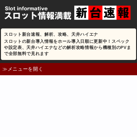
スロット新台速報、解析、攻略、天井ハイエナ
スロットの新台導入情報をホール導入日順に更新中！スペック
や設定表、天井ハイエナなどの解析攻略情報から機種別のPVま
で全部無料で見れます
≫メニューを開く