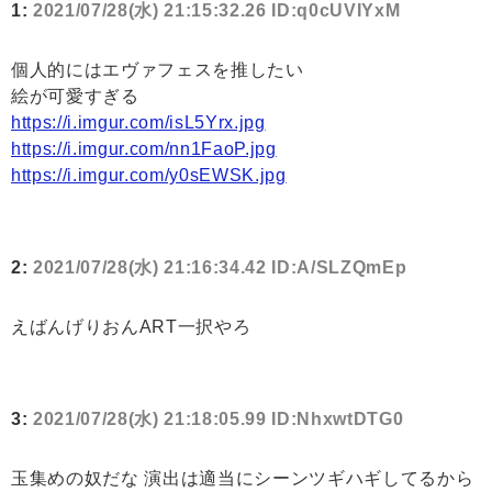
1:
2021/07/28(水) 21:15:32.26 ID:q0cUVIYxM
個人的にはエヴァフェスを推したい
絵が可愛すぎる
https://i.imgur.com/isL5Yrx.jpg
https://i.imgur.com/nn1FaoP.jpg
https://i.imgur.com/y0sEWSK.jpg
2:
2021/07/28(水) 21:16:34.42 ID:A/SLZQmEp
えばんげりおんART一択やろ
3:
2021/07/28(水) 21:18:05.99 ID:NhxwtDTG0
玉集めの奴だな 演出は適当にシーンツギハギしてるから