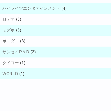
ハイライツエンタテインメント
(4)
ロデオ
(3)
ミズホ
(3)
ボーダー
(3)
サンセイR＆D
(2)
タイヨー
(1)
WORLD
(1)