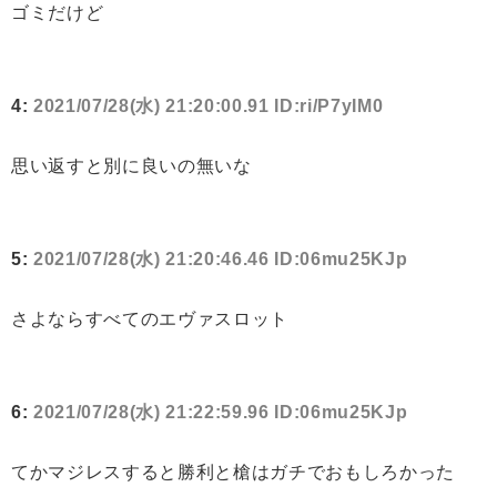
ゴミだけど
4:
2021/07/28(水) 21:20:00.91 ID:ri/P7yIM0
思い返すと別に良いの無いな
5:
2021/07/28(水) 21:20:46.46 ID:06mu25KJp
さよならすべてのエヴァスロット
6:
2021/07/28(水) 21:22:59.96 ID:06mu25KJp
てかマジレスすると勝利と槍はガチでおもしろかった