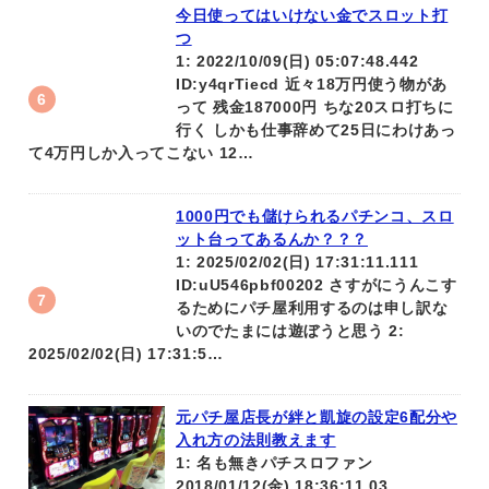
今日使ってはいけない金でスロット打
つ
1: 2022/10/09(日) 05:07:48.442
ID:y4qrTiecd 近々18万円使う物があ
って 残金187000円 ちな20スロ打ちに
行く しかも仕事辞めて25日にわけあっ
て4万円しか入ってこない 12…
1000円でも儲けられるパチンコ、スロ
ット台ってあるんか？？？
1: 2025/02/02(日) 17:31:11.111
ID:uU546pbf00202 さすがにうんこす
るためにパチ屋利用するのは申し訳な
いのでたまには遊ぼうと思う 2:
2025/02/02(日) 17:31:5…
元パチ屋店長が絆と凱旋の設定6配分や
入れ方の法則教えます
1: 名も無きパチスロファン
2018/01/12(金) 18:36:11.03