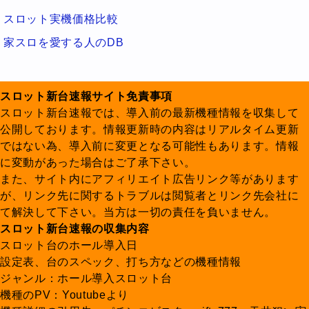
スロット実機価格比較
家スロを愛する人のDB
スロット新台速報サイト免責事項
スロット新台速報では、導入前の最新機種情報を収集して
公開しております。情報更新時の内容はリアルタイム更新
ではない為、導入前に変更となる可能性もあります。情報
に変動があった場合はご了承下さい。
また、サイト内にアフィリエイト広告リンク等があります
が、リンク先に関するトラブルは閲覧者とリンク先会社に
て解決して下さい。当方は一切の責任を負いません。
スロット新台速報の収集内容
スロット台のホール導入日
設定表、台のスペック、打ち方などの機種情報
ジャンル：ホール導入スロット台
機種のPV：Youtubeより