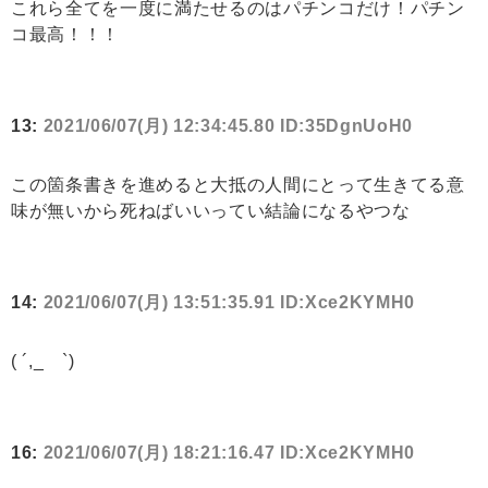
これら全てを一度に満たせるのはパチンコだけ！パチン
コ最高！！！
13:
2021/06/07(月) 12:34:45.80 ID:35DgnUoH0
この箇条書きを進めると大抵の人間にとって生きてる意
味が無いから死ねばいいってい結論になるやつな
14:
2021/06/07(月) 13:51:35.91 ID:Xce2KYMH0
( ´,_ゝ`)
16:
2021/06/07(月) 18:21:16.47 ID:Xce2KYMH0