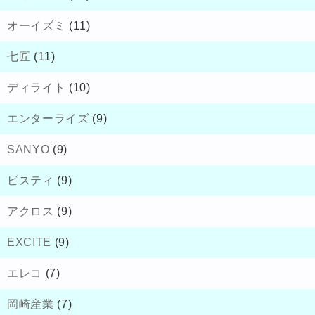
オーイズミ
(11)
七匠
(11)
ディライト
(10)
エンターライズ
(9)
SANYO
(9)
ビスティ
(9)
アクロス
(9)
EXCITE
(9)
エレコ
(7)
岡崎産業
(7)