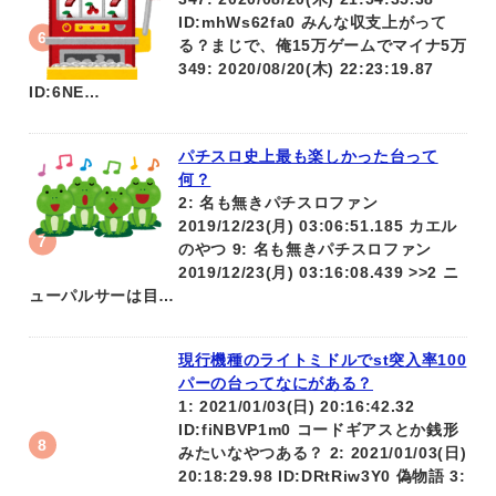
ID:mhWs62fa0 みんな収支上がって
る？まじで、俺15万ゲームでマイナ5万
349: 2020/08/20(木) 22:23:19.87
ID:6NE…
パチスロ史上最も楽しかった台って
何？
2: 名も無きパチスロファン
2019/12/23(月) 03:06:51.185 カエル
のやつ 9: 名も無きパチスロファン
2019/12/23(月) 03:16:08.439 >>2 ニ
ューパルサーは目…
現行機種のライトミドルでst突入率100
パーの台ってなにがある？
1: 2021/01/03(日) 20:16:42.32
ID:fiNBVP1m0 コードギアスとか銭形
みたいなやつある？ 2: 2021/01/03(日)
20:18:29.98 ID:DRtRiw3Y0 偽物語 3: