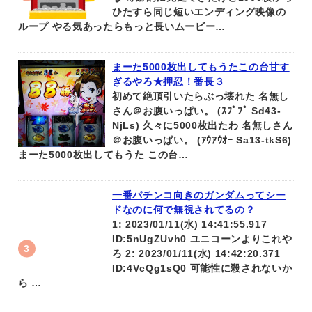
ひたすら同じ短いエンディング映像の
ループ やる気あったらもっと長いムービー…
まーた5000枚出してもうたこの台甘す
ぎるやろ★押忍！番長３
初めて絶頂引いたらぶっ壊れた 名無し
さん＠お腹いっぱい。 (ｽﾌﾟﾌﾟ Sd43-
NjLs) 久々に5000枚出たわ 名無しさん
＠お腹いっぱい。 (ｱｳｱｳｵｰ Sa13-tkS6)
まーた5000枚出してもうた この台…
一番パチンコ向きのガンダムってシー
ドなのに何で無視されてるの？
1: 2023/01/11(水) 14:41:55.917
ID:5nUgZUvh0 ユニコーンよりこれや
ろ 2: 2023/01/11(水) 14:42:20.371
ID:4VcQg1sQ0 可能性に殺されないか
ら …