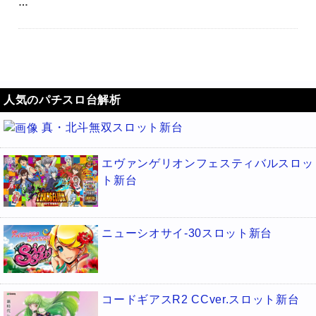
…
人気のパチスロ台解析
真・北斗無双スロット新台
エヴァンゲリオンフェスティバルスロッ
ト新台
ニューシオサイ-30スロット新台
コードギアスR2 CCver.スロット新台