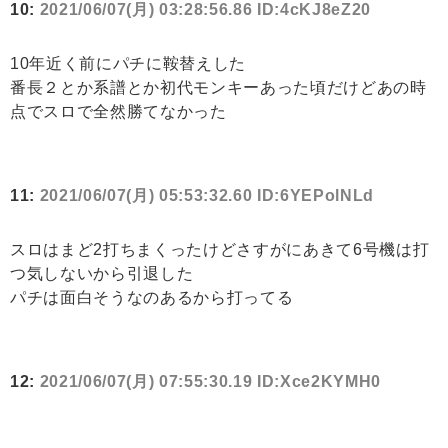
10:
2021/06/07(月) 03:28:56.86 ID:4cKJ8eZ20
10年近く前にパチに鞍替えした
番長２とか系譜とか初代モンキーあった頃だけどあの時
点でスロで全然勝てなかった
11:
2021/06/07(月) 05:53:32.60 ID:6YEPolNLd
スロはまど2打ちまくったけどさすがにあきて6号機は打
つ気しないから引退した
パチは面白そうなのあるから打ってる
12:
2021/06/07(月) 07:55:30.19 ID:Xce2KYMH0