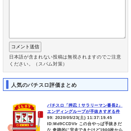
日本語が含まれない投稿は無視されますのでご注意
ください。（スパム対策）
人気のパチスロ評価まとめ
パチスロ「押忍！サラリーマン番長2」
エンディングループが手抜きすぎる件
99: 2020/05/23(土) 11:37:19.45
ID:Md9CCDVIr この台やっぱ手抜きだ
な 奇跡的に完走できたけど1900枚から