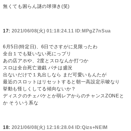
無くても困らん謎の球弾き(笑)
17:
2021/06/08(火) 01:18:24.11 ID:MPgZ7nSua
6月5日(特定日)、6日でさすがに見限ったわ
全台１でも疑いない死にっプリ
あの店アホや、2度とスロなんか打つか
スロは全台死亡遊戯 パチは盛況
出ないだけで１丸出しなら まだ可愛いもんたが
最近のスロットはリセットすると朝一高設定示唆なり
挙動も怪しくしてる傾向ないか？
ディスクのチェバケとか弱レアからのチャンスZONEと
か そういう系な
18:
2021/06/08(火) 12:16:28.04 ID:Qizs+NEIM