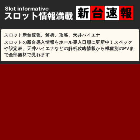
スロット新台速報、解析、攻略、天井ハイエナ
スロットの新台導入情報をホール導入日順に更新中！スペック
や設定表、天井ハイエナなどの解析攻略情報から機種別のPVま
で全部無料で見れます