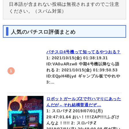
日本語が含まれない投稿は無視されますのでご注意
ください。（スパム対策）
人気のパチスロ評価まとめ
パチスロ4号機って知ってるやつおる？
1: 2021/10/15(金) 01:38:19.31
ID:VA0uARzw0 中期4号機以降なら語
れる 2: 2021/10/15(金) 01:39:50.53
ID:EQpH4Bjyd ギャンブル板でやれや
3:…
ロボットガールズZでｸｿハマりにあった
んだが←それ結構普通だぞ…
1: スロパチℤ 2019/07/01(月)
20:47:01.64 おい！!!!!ZAP!!!!ふざけ
んなよ！!!!! 2: スロパチℤ