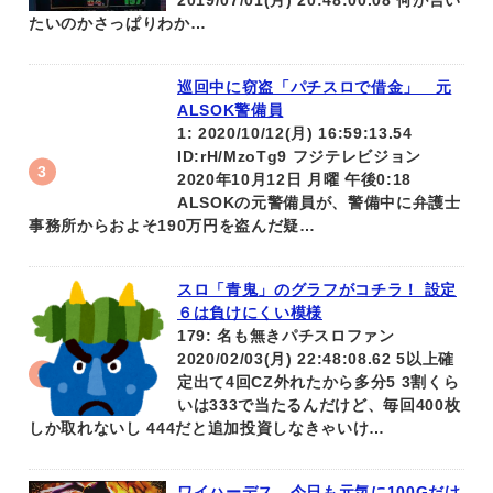
2019/07/01(月) 20:48:00.08 何が言い
たいのかさっぱりわか…
巡回中に窃盗「パチスロで借金」 元
ALSOK警備員
1: 2020/10/12(月) 16:59:13.54
ID:rH/MzoTg9 フジテレビジョン
2020年10月12日 月曜 午後0:18
ALSOKの元警備員が、警備中に弁護士
事務所からおよそ190万円を盗んだ疑…
スロ「青鬼」のグラフがコチラ！ 設定
６は負けにくい模様
179: 名も無きパチスロファン
2020/02/03(月) 22:48:08.62 5以上確
定出て4回CZ外れたから多分5 3割くら
いは333で当たるんだけど、毎回400枚
しか取れないし 444だと追加投資しなきゃいけ…
ワイハーデス、今日も元気に100Gだけ