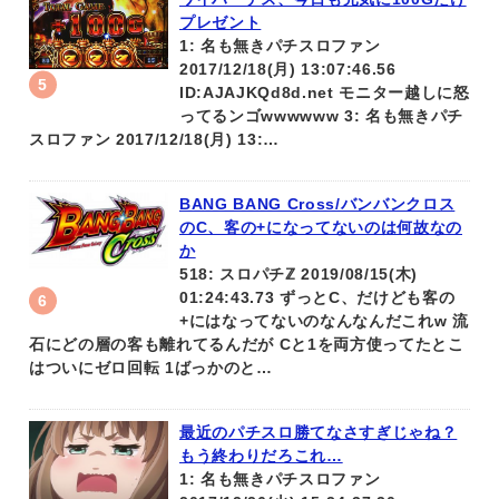
プレゼント
1: 名も無きパチスロファン
2017/12/18(月) 13:07:46.56
ID:AJAJKQd8d.net モニター越しに怒
ってるンゴwwwwww 3: 名も無きパチ
スロファン 2017/12/18(月) 13:…
BANG BANG Cross/バンバンクロス
のC、客の+になってないのは何故なの
か
518: スロパチℤ 2019/08/15(木)
01:24:43.73 ずっとC、だけども客の
+にはなってないのなんなんだこれw 流
石にどの層の客も離れてるんだが Cと1を両方使ってたとこ
はついにゼロ回転 1ばっかのと…
最近のパチスロ勝てなさすぎじゃね？
もう終わりだろこれ…
1: 名も無きパチスロファン