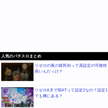
人気のパチスロまとめ
リゼロの夜の貧民街って高設定の可能性
高いんだっけ？
リゼロA天で弱ATって設定2なの？設定1
でも稀にある？