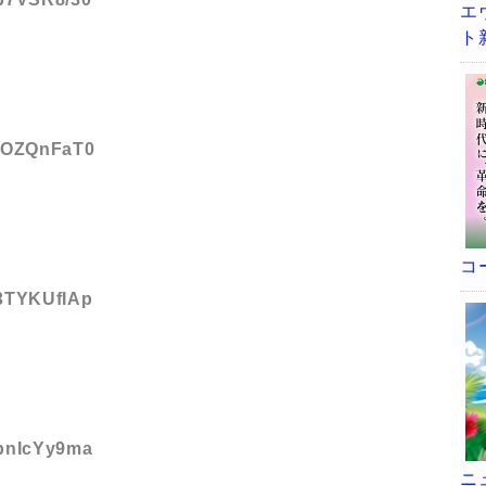
エ
ト
:fOZQnFaT0
コ
:3TYKUfIAp
:bnIcYy9ma
ニ