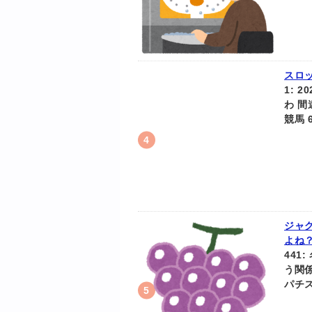
スロ
1: 2
わ 間違
競馬 6
ジャ
よね
441:
う関係
パチスロ