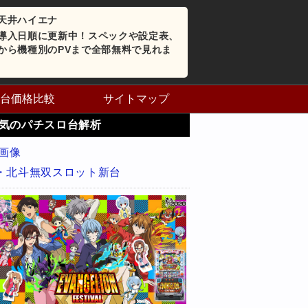
天井ハイエナ
導入日順に更新中！スペックや設定表、
から機種別のPVまで全部無料で見れま
台価格比較
サイトマップ
気のパチスロ台解析
・北斗無双スロット新台