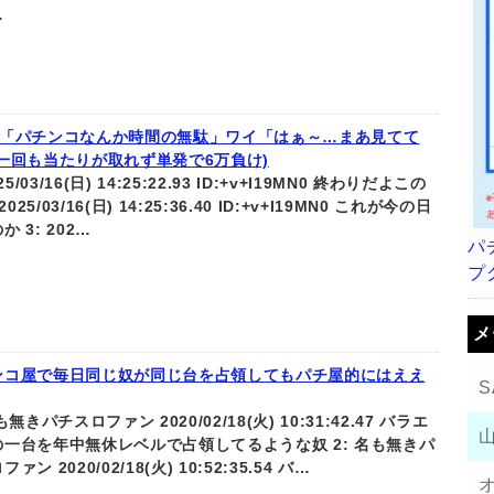
…
キ「パチンコなんか時間の無駄」ワイ「はぁ～…まあ見てて
(一回も当たりが取れず単発で6万負け)
025/03/16(日) 14:25:22.93 ID:+v+I19MN0 終わりだよこの
 2025/03/16(日) 14:25:36.40 ID:+v+I19MN0 これが今の日
か 3: 202…
パ
プ
メ
ンコ屋で毎日同じ奴が同じ台を占領してもパチ屋的にはええ
S
も無きパチスロファン 2020/02/18(火) 10:31:42.47 バラエ
の一台を年中無休レベルで占領してるような奴 2: 名も無きパ
ァン 2020/02/18(火) 10:52:35.54 バ…