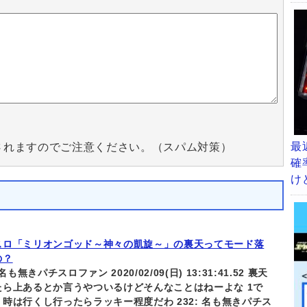
最
されますのでご注意ください。（スパム対策）
確
け
スロ「ミリオンゴッド～神々の凱旋～」の裏天ってモード落
の？
 名も無きパチスロファン 2020/02/09(日) 13:31:41.52 裏天
たら上あるとか言うやついるけどそんなことはねーよな 1で
時は行くし行ったらラッキー程度だわ 232: 名も無きパチス