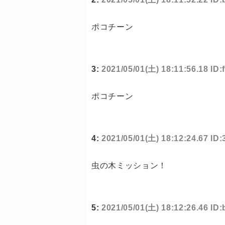
ポコチーン
3:
2021/05/01(土) 18:11:56.18 ID
ポコチーン
4:
2021/05/01(土) 18:12:24.67 ID
虫の木ミッション！
5:
2021/05/01(土) 18:12:26.46 ID