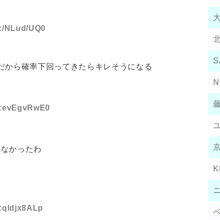
D:/NLud/UQ0
S
だから確率下回ってきたらキレそうになる
N
ID:evEgvRwE0
かなかったわ
K
D:qldjx8ALp