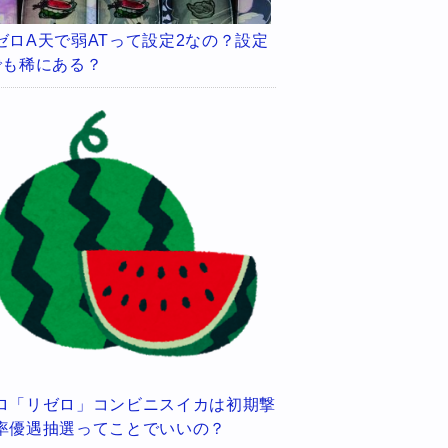
ゼロA天で弱ATって設定2なの？設定
でも稀にある？
ロ「リゼロ」コンビニスイカは初期撃
率優遇抽選ってことでいいの？