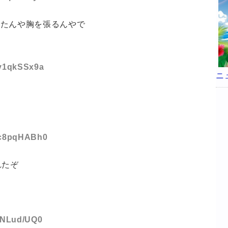
ったんや胸を張るんやで
:y1qkSSx9a
ニ
D:c8pqHABh0
れたぞ
:/NLud/UQ0