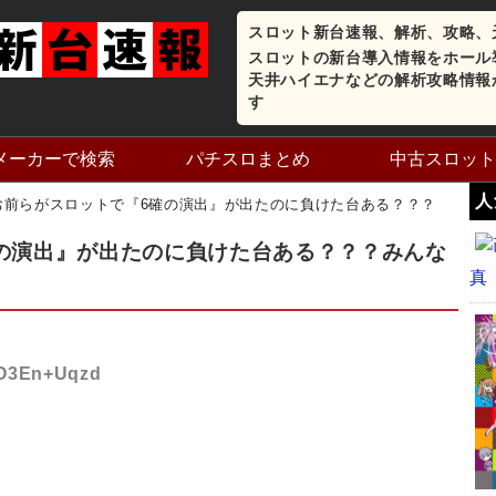
スロット新台速報、解析、攻略、
スロットの新台導入情報をホール
天井ハイエナなどの解析攻略情報
す
メーカーで検索
パチスロまとめ
中古スロット
人
お前らがスロットで『6確の演出』が出たのに負けた台ある？？？
の演出』が出たのに負けた台ある？？？みんな
真
D:O3En+Uqzd