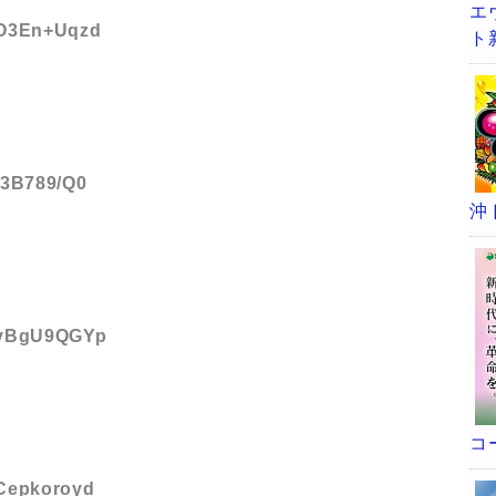
エ
D:O3En+Uqzd
ト
:t3B789/Q0
沖
D:yBgU9QGYp
コ
:Cepkoroyd