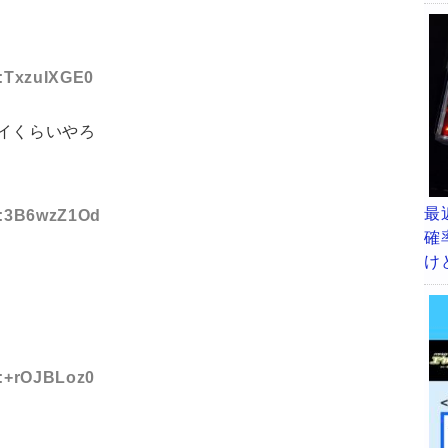
D:TxzuIXGE0
イくらいやろ
最
ID:3B6wzZ1Od
確
け
D:+rOJBLoz0