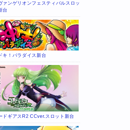
ヴァンゲリオンフェスティバルスロッ
新台
ドキ！パラダイス新台
ードギアスR2 CCver.スロット新台