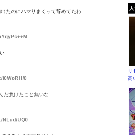
人
確出たのにハマりまくって辞めてたわ
D:bYqyPc++M
ない
リ
高
D:/i0WoRH/0
かんだ負けたこと無いな
D:/NLud/UQ0