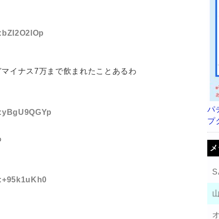
D:bZI2O2lOp
どマイナス7万まで飲まれたことあるわ
パ
ID:yBgU9QGYp
プ
わ
メ
S
D:+95k1uKh0