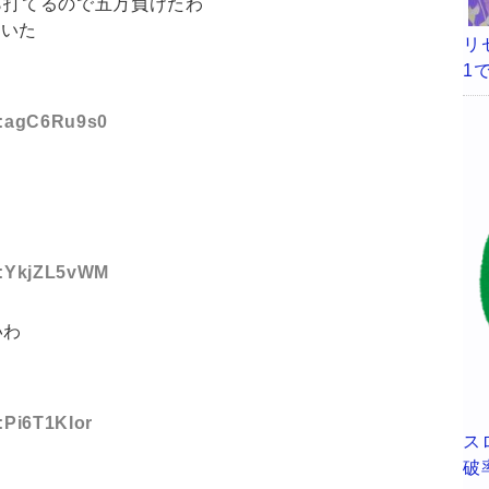
ら打てるので五万負けたわ
泣いた
リ
1
ID:agC6Ru9s0
ID:YkjZL5vWM
いわ
D:Pi6T1KIor
ス
破