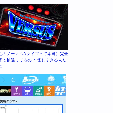
近のノーマルAタイプって本当に完全
率で抽選してるの？ 怪しすぎるんだ
ど…