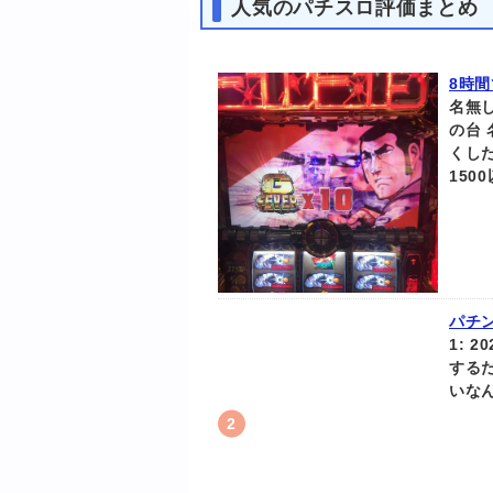
人気のパチスロ評価まとめ
8時間
名無
の台 
くし
150
パチ
1: 2
する
いなん