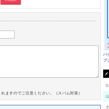
Pocket
パ
プ
メ
S
されますのでご注意ください。（スパム対策）