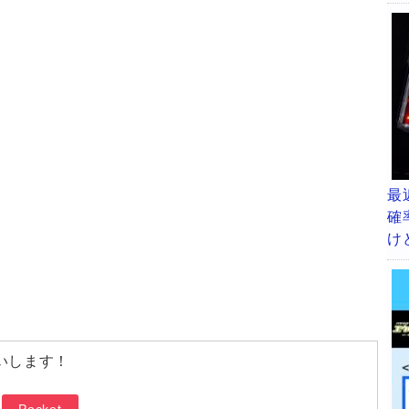
し
最
確
け
いします！