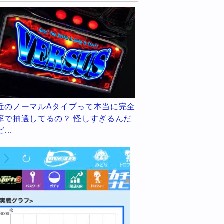
近のノーマルAタイプって本当に完全
率で抽選してるの？ 怪しすぎるんだ
ど…