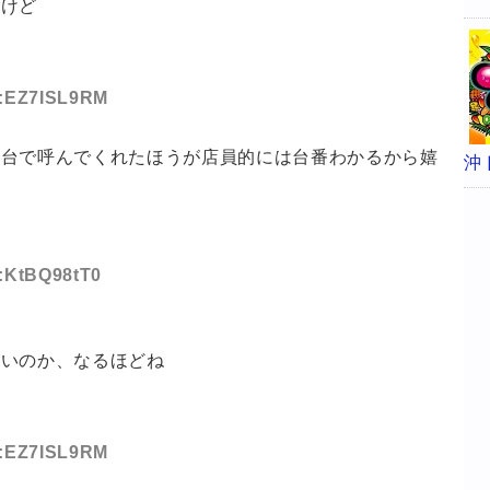
いけど
ID:EZ7ISL9RM
は台で呼んでくれたほうが店員的には台番わかるから嬉
沖
D:KtBQ98tT0
いいのか、なるほどね
ID:EZ7ISL9RM