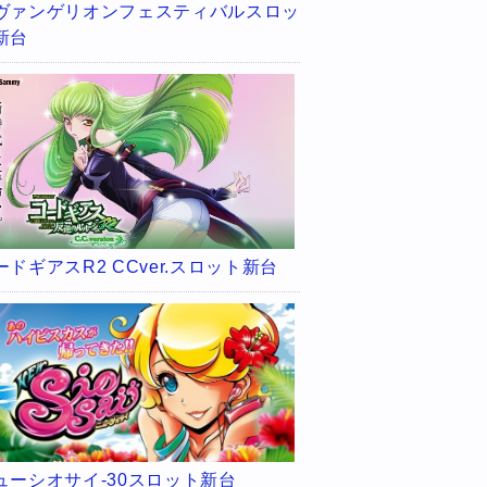
ヴァンゲリオンフェスティバルスロッ
新台
ードギアスR2 CCver.スロット新台
ューシオサイ-30スロット新台