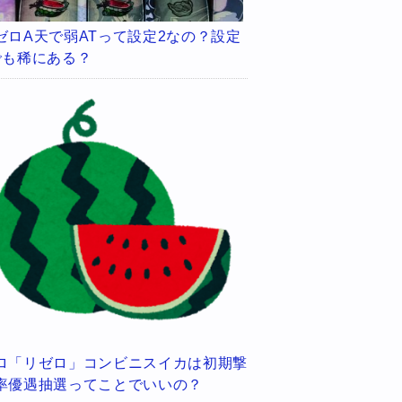
ゼロA天で弱ATって設定2なの？設定
でも稀にある？
ロ「リゼロ」コンビニスイカは初期撃
率優遇抽選ってことでいいの？