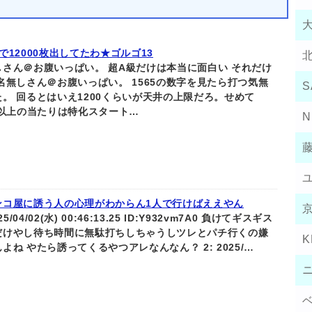
で12000枚出してたわ★ゴルゴ13
しさん＠お腹いっぱい。 超A級だけは本当に面白い それだけ
名無しさん＠お腹いっぱい。 1565の数字を見たら打つ気無
S
た。 回るとはいえ1200くらいが天井の上限だろ。せめて
0以上の当たりは特化スタート…
N
ンコ屋に誘う人の心理がわからん1人で行けばええやん
025/04/02(水) 00:46:13.25 ID:Y932vm7A0 負けてギスギス
だけやし待ち時間に無駄打ちしちゃうしツレとパチ行くの嫌
K
よね やたら誘ってくるやつアレなんなん？ 2: 2025/…