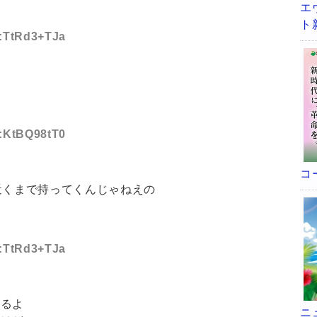
エ
ト
D:TtRd3+TJa
D:KtBQ98tT0
コ
近くまで持ってくんじゃねえの
D:TtRd3+TJa
てるよ
ニ