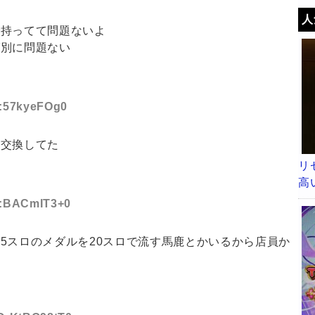
人
で持ってて問題ないよ
ば別に問題ない
D:57kyeFOg0
品交換してた
リ
高
ID:BACmIT3+0
5スロのメダルを20スロで流す馬鹿とかいるから店員か