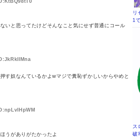
ID:KtBQ98tT0
リ
1
訳ないと思ってたけどそんなこと気にせず普通にコール
ID:JkRkIlMna
押す奴なんているかよwマジで糞恥ずかしいからやめと
 ID:npLvIHpWM
ス
破
たほうがありがたかったよ