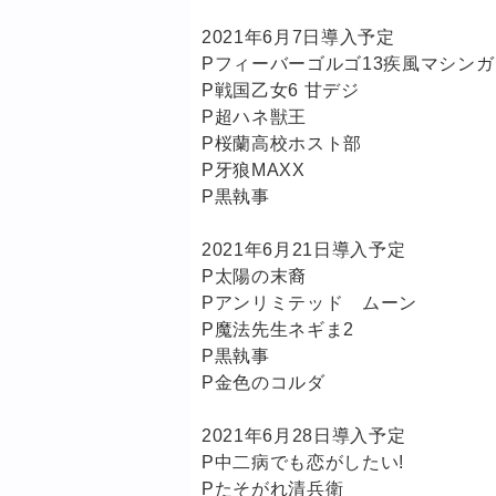
2021年6月7日導入予定
Pフィーバーゴルゴ13疾風マシンガン
P戦国乙女6 甘デジ
P超ハネ獣王
P桜蘭高校ホスト部
P牙狼MAXX
P黒執事
2021年6月21日導入予定
P太陽の末裔
Pアンリミテッド ムーン
P魔法先生ネギま2
P黒執事
P金色のコルダ
2021年6月28日導入予定
P中二病でも恋がしたい!
Pたそがれ清兵衛