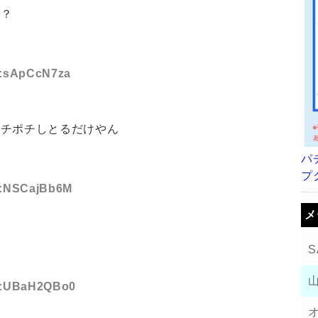
れ？
ID:sApCcN7za
ポチポチしとるだけやん
パ
プ
ID:NSCajBb6M
メ
S
ID:UBaH2QBo0