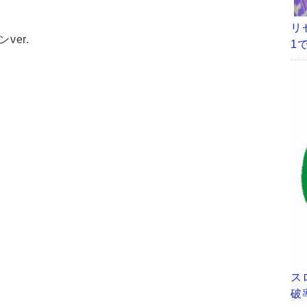
リ
ver.
1
ス
破