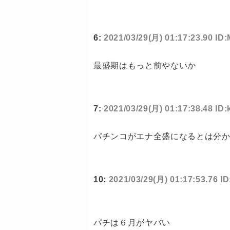
6:
2021/03/29(月) 01:17:23.90 I
最盛期はもっと前やないか
7:
2021/03/29(月) 01:17:38.48 ID
パチンコがエナ全盛になるとは分
10:
2021/03/29(月) 01:17:53.76 
パチは６月がヤバい