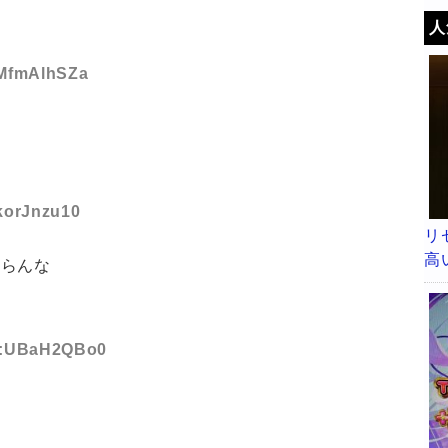
人
D:MfmAlhSZa
:korJnzu10
リ
高
からんな
ID:UBaH2QBo0