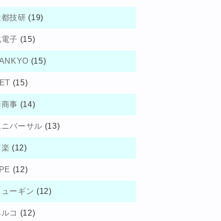
大都技研
(19)
北電子
(15)
ANKYO
(15)
ET
(15)
藤商事
(14)
ユニバーサル
(13)
京楽
(12)
PE
(12)
ニューギン
(12)
ベルコ
(12)