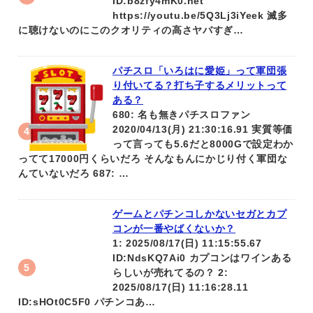
ID:b8zfy4mK0.net
https://youtu.be/5Q3Lj3iYeek 滅多
に聴けないのにこのクオリティの高さヤバすぎ…
パチスロ「いろはに愛姫」って軍団張
り付いてる？打ち子するメリットって
ある？
680: 名も無きパチスロファン
2020/04/13(月) 21:30:16.91 実質等価
って言っても5.6だと8000Gで設定わか
ってて17000円くらいだろ そんなもんにかじり付く軍団な
んていないだろ 687: …
ゲームとパチンコしかないセガとカプ
コンが一番やばくないか？
1: 2025/08/17(日) 11:15:55.67
ID:NdsKQ7Ai0 カプコンはワインある
らしいが売れてるの？ 2:
2025/08/17(日) 11:16:28.11
ID:sHOt0C5F0 パチンコあ…