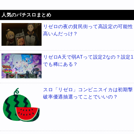
人気のパチスロまとめ
リゼロの夜の貧民街って高設定の可能性
高いんだっけ？
リゼロA天で弱ATって設定2なの？設定1
でも稀にある？
スロ「リゼロ」コンビニスイカは初期撃
破率優遇抽選ってことでいいの？