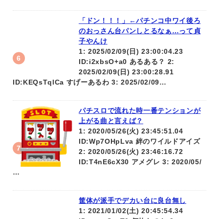
「ドン！！！」←パチンコ中ワイ後ろ
のおっさん台パンしとるなぁ…って貞
子やんけ
1: 2025/02/09(日) 23:00:04.23
ID:i2xbsO+a0 あるある？ 2:
2025/02/09(日) 23:00:28.91
ID:KEQsTqlCa すげーあるわ 3: 2025/02/09…
パチスロで流れた時一番テンションが
上がる曲と言えば？
1: 2020/05/26(火) 23:45:51.04
ID:Wp7OHpLva 絆のワイルドアイズ
2: 2020/05/26(火) 23:46:16.72
ID:T4nE6cX30 アメグレ 3: 2020/05/
…
筐体が派手でデカい台に良台無し
1: 2021/01/02(土) 20:45:54.34