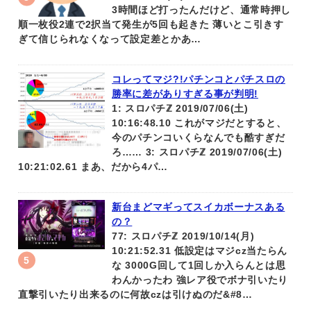
3時間ほど打ったんだけど、通常時押し
順一枚役2連で2択当て発生が5回も起きた 薄いとこ引きす
ぎて信じられなくなって設定差とかあ…
コレってマジ?!パチンコとパチスロの
勝率に差がありすぎる事が判明!
1: スロパチℤ 2019/07/06(土)
10:16:48.10 これがマジだとすると、
今のパチンコいくらなんでも酷すぎだ
ろ…… 3: スロパチℤ 2019/07/06(土)
10:21:02.61 まあ、だから4パ…
新台まどマギってスイカボーナスある
の？
77: スロパチℤ 2019/10/14(月)
10:21:52.31 低設定はマジcz当たらん
な 3000G回して1回しか入らんとは思
わんかったわ 強レア役でボナ引いたり
直撃引いたり出来るのに何故czは引けぬのだ&#8…