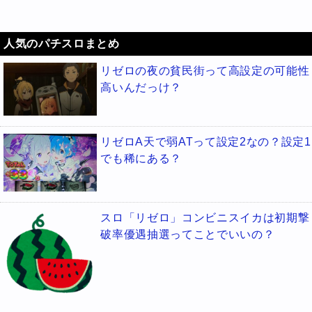
人気のパチスロまとめ
リゼロの夜の貧民街って高設定の可能性
高いんだっけ？
リゼロA天で弱ATって設定2なの？設定1
でも稀にある？
スロ「リゼロ」コンビニスイカは初期撃
破率優遇抽選ってことでいいの？