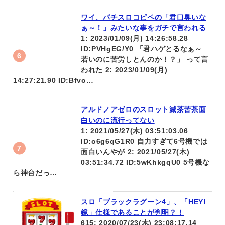
ワイ、パチスロコピペの「君口臭いな
ぁ～！」みたいな事をガチで言われる
1: 2023/01/09(月) 14:26:58.28
ID:PVHgEG/Y0 「君ハゲとるなぁ～
若いのに苦労しとんのか！？」 って言
われた 2: 2023/01/09(月)
14:27:21.90 ID:Bfvo…
アルドノアゼロのスロット滅茶苦茶面
白いのに流行ってない
1: 2021/05/27(木) 03:51:03.06
ID:o6g6qG1R0 自力すぎて6号機では
面白いんやが 2: 2021/05/27(木)
03:51:34.72 ID:5wKhkgqU0 5号機な
ら神台だっ…
スロ「ブラックラグーン4」、「HEY!
鏡」仕様であることが判明？！
615: 2020/07/23(木) 23:08:17.14