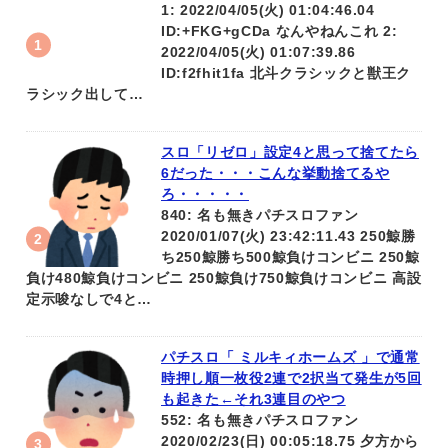
1: 2022/04/05(火) 01:04:46.04
ID:+FKG+gCDa なんやねんこれ 2:
2022/04/05(火) 01:07:39.86
ID:f2fhit1fa 北斗クラシックと獣王ク
ラシック出して…
スロ「リゼロ」設定4と思って捨てたら
6だった・・・こんな挙動捨てるや
ろ・・・・・
840: 名も無きパチスロファン
2020/01/07(火) 23:42:11.43 250鯨勝
ち250鯨勝ち500鯨負けコンビニ 250鯨
負け480鯨負けコンビニ 250鯨負け750鯨負けコンビニ 高設
定示唆なしで4と…
パチスロ「 ミルキィホームズ 」で通常
時押し順一枚役2連で2択当て発生が5回
も起きた←それ3連目のやつ
552: 名も無きパチスロファン
2020/02/23(日) 00:05:18.75 夕方から