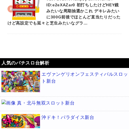
ID:e2eXAZar0 初打ちしたけどHEY鏡
みたいな周期抽選かこれ デキレみたい
に300G前後でほとんど直当たりだった
けど高設定でも延々と芝生みたいなグラ…
人気のパチスロ台解析
エヴァンゲリオンフェスティバルスロッ
ト新台
真・北斗無双スロット新台
沖ドキ！パラダイス新台