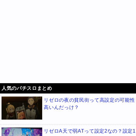
人気のパチスロまとめ
リゼロの夜の貧民街って高設定の可能性
高いんだっけ？
リゼロA天で弱ATって設定2なの？設定1