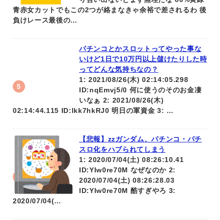
青赤女カットでもこの2つが絡まなきゃ余裕で差されるわ 後
負けレース最後の…
パチンコとかスロットってやった事な
いけど1日で10万円以上儲けたりした時
ってどんな気持ちなの？
1: 2021/08/26(木) 02:14:05.298
ID:nqEmvj5/0 何に使うのそのお金凄
いなぁ 2: 2021/08/26(木)
02:14:44.115 ID:lkk7hkRJ0 明日の軍資金 3: …
【悲報】zzガンダム、パチンコ・パチ
スロ化をハブられてしまう
1: 2020/07/04(土) 08:26:10.41
ID:YIw0re70M なぜなのか 2:
2020/07/04(土) 08:26:28.03
ID:YIw0re70M 酷すぎやろ 3:
2020/07/04(…