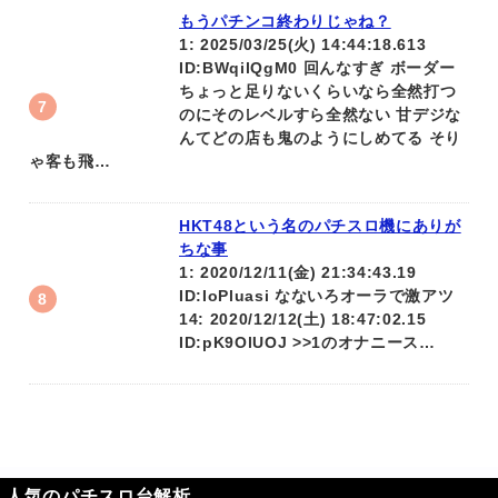
もうパチンコ終わりじゃね？
1: 2025/03/25(火) 14:44:18.613
ID:BWqilQgM0 回んなすぎ ボーダー
ちょっと足りないくらいなら全然打つ
のにそのレベルすら全然ない 甘デジな
んてどの店も鬼のようにしめてる そり
ゃ客も飛…
HKT48という名のパチスロ機にありが
ちな事
1: 2020/12/11(金) 21:34:43.19
ID:IoPluasi なないろオーラで激アツ
14: 2020/12/12(土) 18:47:02.15
ID:pK9OlUOJ >>1のオナニース…
人気のパチスロ台解析