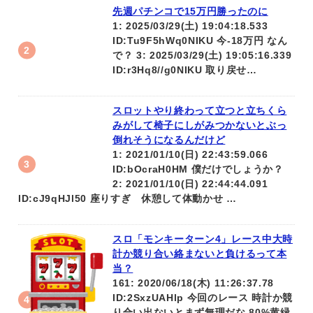
先週パチンコで15万円勝ったのに
1: 2025/03/29(土) 19:04:18.533
ID:Tu9F5hWq0NIKU 今-18万円 なん
で？ 3: 2025/03/29(土) 19:05:16.339
ID:r3Hq8//g0NIKU 取り戻せ…
スロットやり終わって立つと立ちくら
みがして椅子にしがみつかないとぶっ
倒れそうになるんだけど
1: 2021/01/10(日) 22:43:59.066
ID:bOcraH0HM 僕だけでしょうか？
2: 2021/01/10(日) 22:44:44.091
ID:cJ9qHJl50 座りすぎ 休憩して体動かせ …
スロ「モンキーターン4」レース中大時
計か競り合い絡まないと負けるって本
当？
161: 2020/06/18(木) 11:26:37.78
ID:2SxzUAHlp 今回のレース 時計か競
り合い出ないとまず無理だな 80%黄緑