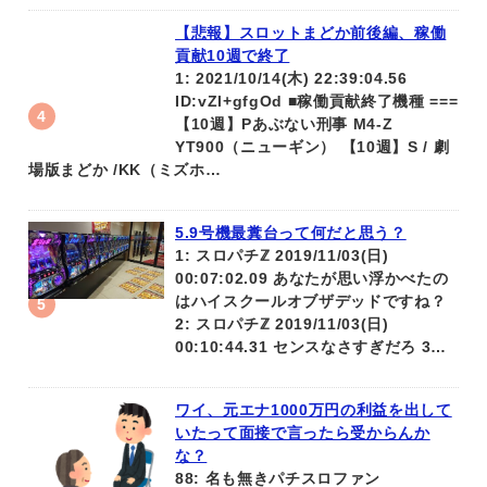
【悲報】スロットまどか前後編、稼働
貢献10週で終了
1: 2021/10/14(木) 22:39:04.56
ID:vZl+gfgOd ■稼働貢献終了機種 ===
【10週】Pあぶない刑事 M4-Z
YT900（ニューギン） 【10週】S / 劇
場版まどか /KK（ミズホ…
5.9号機最糞台って何だと思う？
1: スロパチℤ 2019/11/03(日)
00:07:02.09 あなたが思い浮かべたの
はハイスクールオブザデッドですね？
2: スロパチℤ 2019/11/03(日)
00:10:44.31 センスなさすぎだろ 3…
ワイ、元エナ1000万円の利益を出して
いたって面接で言ったら受からんか
な？
88: 名も無きパチスロファン