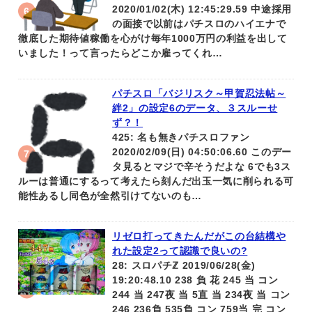
2020/01/02(木) 12:45:29.59 中途採用
の面接で以前はパチスロのハイエナで
徹底した期待値稼働を心がけ毎年1000万円の利益を出して
いました！って言ったらどこか雇ってくれ…
パチスロ「バジリスク～甲賀忍法帖～
絆2」の設定6のデータ、３スルーせ
ず？！
425: 名も無きパチスロファン
2020/02/09(日) 04:50:06.60 このデー
タ見るとマジで辛そうだよな 6でも3ス
ルーは普通にするって考えたら刻んだ出玉一気に削られる可
能性あるし同色が全然引けてないのも…
リゼロ打ってきたんだがこの台結構や
れた設定2って認識で良いの?
28: スロパチℤ 2019/06/28(金)
19:20:48.10 238 負 花 245 当 コン
244 当 247夜 当 5直 当 234夜 当 コン
246 236負 535負 コン 759当 完 コン