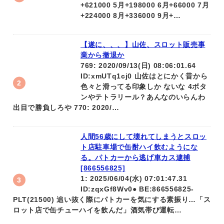
+621000 5月+198000 6月+66000 7月
+224000 8月+336000 9月+…
【遂に、、、】山佐、スロット販売事
業から撤退か
769: 2020/09/13(日) 08:06:01.64
ID:xmUTq1cj0 山佐はとにかく昔から
色々と滑ってる印象しか ないな 4ボタ
ンやテトラリール？あんなのいらんわ
出目で勝負しろや 770: 2020/…
人間56歳にして壊れてしまうとスロッ
ト店駐車場で缶酎ハイ飲むようにな
る。パトカーから逃げ車カス逮捕
[866556825]
1: 2025/06/04(水) 07:01:47.31
ID:zqxGf8Wv0● BE:866556825-
PLT(21500) 追い抜く際にパトカーを気にする素振り…「ス
ロット店で缶チューハイを飲んだ」酒気帯び運転…