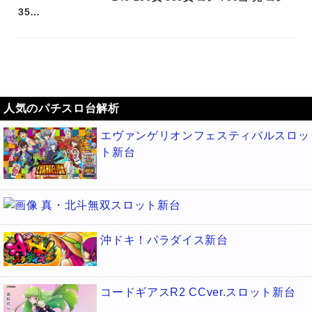
35…
人気のパチスロ台解析
エヴァンゲリオンフェスティバルスロッ
ト新台
真・北斗無双スロット新台
沖ドキ！パラダイス新台
コードギアスR2 CCver.スロット新台