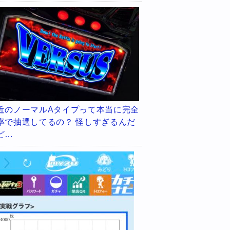
近のノーマルAタイプって本当に完全
率で抽選してるの？ 怪しすぎるんだ
ど…