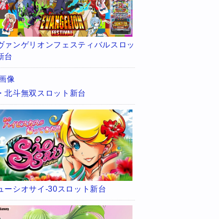
ヴァンゲリオンフェスティバルスロッ
新台
・北斗無双スロット新台
ューシオサイ-30スロット新台