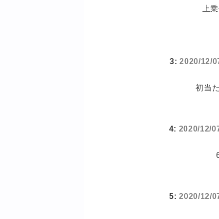
上乗
3:
2020/12/0
初当た
4:
2020/12/0
5:
2020/12/0