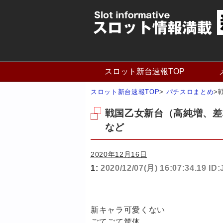
スロット新台速報TOP
スロット新台速報TOP
>
パチスロまとめ
>
戦国乙女新台（高純増、差
など
2020年12月16日
1:
2020/12/07(月) 16:07:34.19 I
新キャラ可愛くない
ごてごて筐体