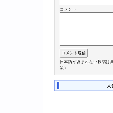
コメント
日本語が含まれない投稿は
策）
人