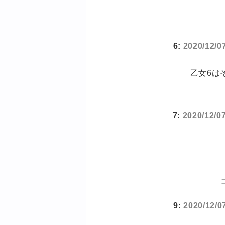
6:
2020/12/0
乙女6は
7:
2020/12/0
9:
2020/12/0