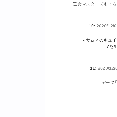
乙女マスターズもそろ
10:
2020/12/
マサムネのキュイ
Vを
11:
2020/12/
データ