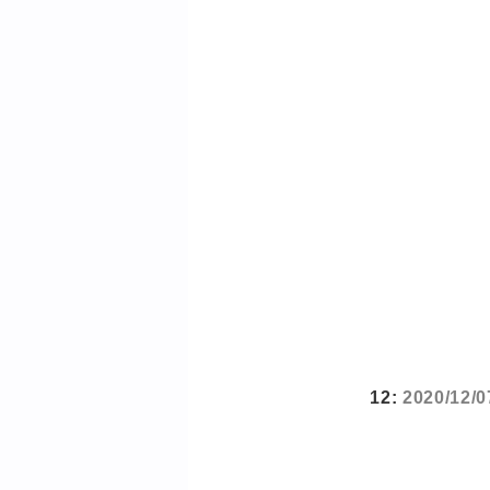
12:
2020/12/