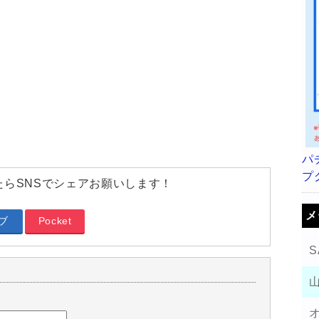
パ
プ
たらSNSでシェアお願いします！
メ
ブ
Pocket
S