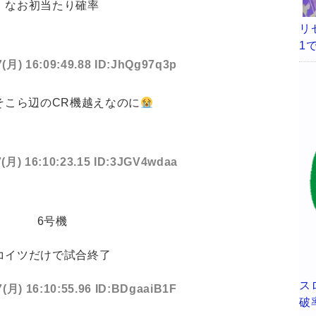
なお初当たり確率
リ
1
7(月) 16:09:49.88 ID:JhQg97q3p
そこら辺のCR機越えなのに
7(月) 16:10:23.15 ID:3JGV4wdaa
6号機
コイツだけで試合終了
ス
7(月) 16:10:55.96 ID:BDgaaiB1F
破