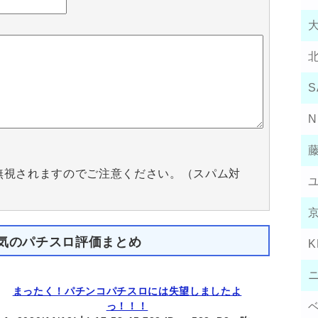
S
N
無視されますのでご注意ください。（スパム対
気のパチスロ評価まとめ
K
まったく！パチンコパチスロには失望しましたよ
っ！！！